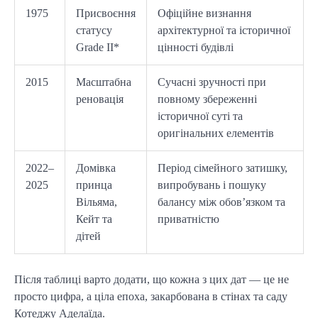
1975
Присвоєння
Офіційне визнання
статусу
архітектурної та історичної
Grade II*
цінності будівлі
2015
Масштабна
Сучасні зручності при
реновація
повному збереженні
історичної суті та
оригінальних елементів
2022–
Домівка
Період сімейного затишку,
2025
принца
випробувань і пошуку
Вільяма,
балансу між обов’язком та
Кейт та
приватністю
дітей
Після таблиці варто додати, що кожна з цих дат — це не
просто цифра, а ціла епоха, закарбована в стінах та саду
Котеджу Аделаїда.