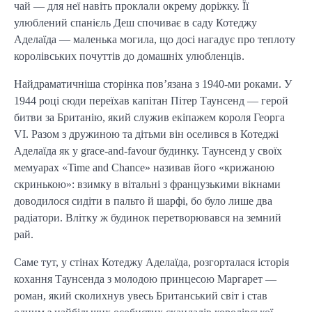
чай — для неї навіть проклали окрему доріжку. Її
улюблений спанієль Деш спочиває в саду Котеджу
Аделаїда — маленька могила, що досі нагадує про теплоту
королівських почуттів до домашніх улюбленців.
Найдраматичніша сторінка пов’язана з 1940-ми роками. У
1944 році сюди переїхав капітан Пітер Таунсенд — герой
битви за Британію, який служив екіпажем короля Георга
VI. Разом з дружиною та дітьми він оселився в Котеджі
Аделаїда як у grace-and-favour будинку. Таунсенд у своїх
мемуарах «Time and Chance» називав його «крижаною
скринькою»: взимку в вітальні з французькими вікнами
доводилося сидіти в пальто й шарфі, бо було лише два
радіатори. Влітку ж будинок перетворювався на земний
рай.
Саме тут, у стінах Котеджу Аделаїда, розгорталася історія
кохання Таунсенда з молодою принцесою Маргарет —
роман, який сколихнув увесь Британський світ і став