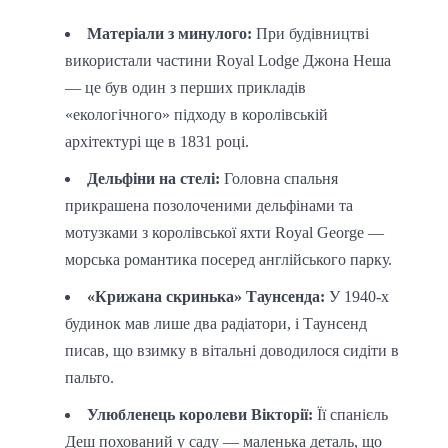
Матеріали з минулого:
При будівництві
використали частини Royal Lodge Джона Неша
— це був один з перших прикладів
«екологічного» підходу в королівській
архітектурі ще в 1831 році.
Дельфіни на стелі:
Головна спальня
прикрашена позолоченими дельфінами та
мотузками з королівської яхти Royal George —
морська романтика посеред англійського парку.
«Крижана скринька» Таунсенда:
У 1940-х
будинок мав лише два радіатори, і Таунсенд
писав, що взимку в вітальні доводилося сидіти в
пальто.
Улюбленець королеви Вікторії:
Її спанієль
Деш похований у саду — маленька деталь, що