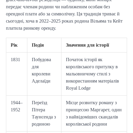
передає членам родини чи наближеним особам без
орендної плати або за символічну. Ця традиція триває й
сьогодні, хоча в 2022–2025 роках родина Вільяма та Кейт
платила ринкову оренду.
Рік
Подія
Значення для історії
1831
Побудова
Початок історії як
для
королівського притулку в
королеви
мальовничому стилі з
Аделаїди
використанням матеріалів
Royal Lodge
1944–
Переїзд
Місце розвитку роману з
1952
Пітера
принцесою Маргарет, один
Таунсенда з
з найвідоміших скандалів
родиною
королівської родини