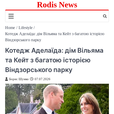
Rodis News
Skip
to
content
Home
Lifestyle
Котедж Аделаїда: дім Вільяма та Кейт з багатою історією
Віндзорського парку
Котедж Аделаїда: дім Вільяма
та Кейт з багатою історією
Віндзорського парку
Борис Шумко
07.07.2026