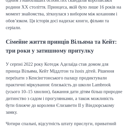
одним з найбільших особистих скандалів королівської
родини ХХ століття. Принцеса, якій було лише 16 років на
момент знайомства, зіткнулася з вибором між коханням і
обов’язком. Ця історія досі надихає книги, фільми та
серіали.
Сімейне життя принців Вільяма та Кейт:
три роки у затишному притулку
У серпні 2022 року Котедж Аделаїда став домом для
принца Вільяма, Кейт Міддлтон та їхніх дітей. Рішення
переїхати з Кенсінгтонського палацу продиктували
практичні міркування: близькість до школи Lambrook
(усього 10–15 хвилин), бажання дати дітям більш природне
дитинство з садом і прогулянками, а також можливість
бути ближче до королеви Єлизавети II у Віндзорському
замку.
Чотири спальні, відсутність штату прислуги, приватний