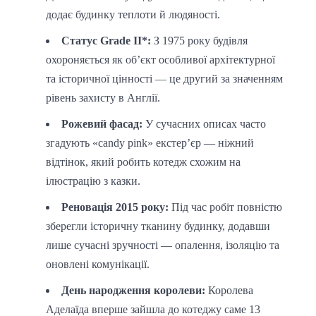
додає будинку теплоти й людяності.
Статус Grade II*:
З 1975 року будівля
охороняється як об’єкт особливої архітектурної
та історичної цінності — це другий за значенням
рівень захисту в Англії.
Рожевий фасад:
У сучасних описах часто
згадують «candy pink» екстер’єр — ніжний
відтінок, який робить котедж схожим на
ілюстрацію з казки.
Реновація 2015 року:
Під час робіт повністю
зберегли історичну тканину будинку, додавши
лише сучасні зручності — опалення, ізоляцію та
оновлені комунікації.
День народження королеви:
Королева
Аделаїда вперше зайшла до котеджу саме 13