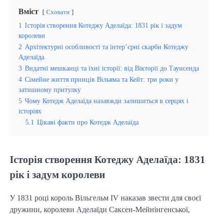
Вміст
Сховати
1
Історія створення Котеджу Аделаїда: 1831 рік і задум
королеви
2
Архітектурні особливості та інтер’єрні скарби Котеджу
Аделаїда
3
Видатні мешканці та їхні історії: від Вікторії до Таунсенда
4
Сімейне життя принців Вільяма та Кейт: три роки у
затишному притулку
5
Чому Котедж Аделаїда назавжди залишиться в серцях і
історіях
5.1
Цікаві факти про Котедж Аделаїда
Історія створення Котеджу Аделаїда: 1831
рік і задум королеви
У 1831 році король Вільгельм IV наказав звести для своєї
дружини, королеви Аделаїди Саксен-Мейнінгенської,