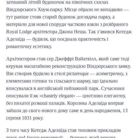
затишний літній будиночок на північних схилах
Віндзорського Хоум-парку. Місце обрали не випадково —
тут раніше стояв старий будинок доглядача парку, а
матеріали для нової споруди частково взяли з розібраного
Royal Lodge архітектора Джона Неша. Так з’явився Котедж
Аделаїда — будівля, що поєднала практичність і
романтичну естетику.
Архітектором став сер Джеффрі Вайатвілл, який саме тоді
керував масштабною реконструкцією Віндзорського замку.
Він створив будівлю в стилі picturesque — асиметричну, з
елементами готики та сільського шарму, що ідеально
вписувалася в англійський пейзажний парк. Сучасники
описували її як «chastely elegant» — цнотливо елегантну,
без пихатої розкоші палаців. Королева Аделаїда вперше
зайшла до свого нового дому саме в день народження, 13
серпня 1831 року.
З того часу Котедж Аделаїда став типовим прикладом
grace-and-favour резиденції — будинку, який монарх