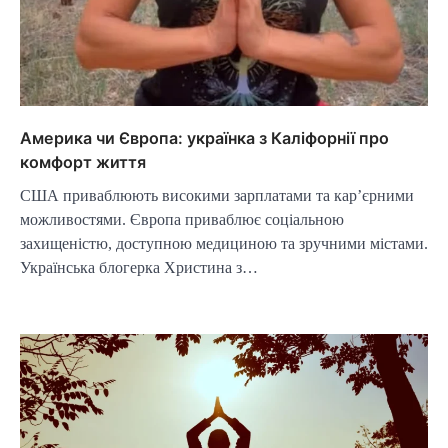
Америка чи Європа: українка з Каліфорнії про
комфорт життя
США приваблюють високими зарплатами та кар’єрними
можливостями. Європа приваблює соціальною
захищеністю, доступною медициною та зручними містами.
Українська блогерка Христина з…