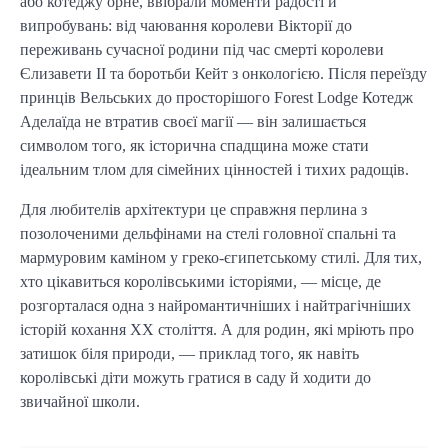
або котеджу орне, ввібрали моменти радості й
випробувань: від чаювання королеви Вікторії до
переживань сучасної родини під час смерті королеви
Єлизавети II та боротьби Кейт з онкологією. Після переїзду
принців Вельських до просторішого Forest Lodge Котедж
Аделаїда не втратив своєї магії — він залишається
символом того, як історична спадщина може стати
ідеальним тлом для сімейних цінностей і тихих радощів.
Для любителів архітектури це справжня перлина з
позолоченими дельфінами на стелі головної спальні та
мармуровим каміном у греко-єгипетському стилі. Для тих,
хто цікавиться королівськими історіями, — місце, де
розгорталася одна з найромантичніших і найтрагічніших
історій кохання ХХ століття. А для родин, які мріють про
затишок біля природи, — приклад того, як навіть
королівські діти можуть гратися в саду й ходити до
звичайної школи.