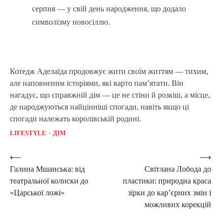
серпня — у свій день народження, що додало
символізму новосіллю.
Котедж Аделаїда продовжує жити своїм життям — тихим,
але наповненим історіями, які варто пам’ятати. Він
нагадує, що справжній дім — це не стіни й розкіш, а місце,
де народжуються найцінніші спогади, навіть якщо ці
спогади належать королівській родині.
LIFESTYLE
ДІМ
Post
⟵
⟶
Галина Мшанська: від
Світлана Лобода до
navigation
театральної колиски до
пластики: природна краса
«Царської ложі»
зірки до кар’єрних змін і
можливих корекцій