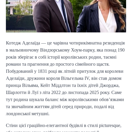
Котедж Аделаїда — це чарівна чотирикімнатна резиденція
в мальовничому Віндзорському Хоум-парку, яка понад 190
років зберігає в собі історії королівських родин, таємні
романи та прагнення до простого сімейного щастя.
Побудований у 1831 році як літній притулок для королеви
Аделаїди, дружини короля Вільгельма IV, він став домом
принца Вільяма, Кейт Міддлтон та їхніх дітей Джорджа,
Шарлотти й Луї з літа 2022 до листопада 2025 року. Саме
тут родина шукала баланс між королівськими обов’язками
та звичайним життям дітей серед природи, подалі від
лондонської метушні.
Стіни цієї граційно-елегантної будівлі в стилі picturesque,