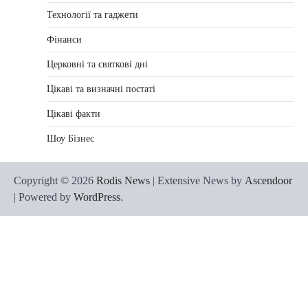
Технології та гаджети
Фінанси
Церковні та святкові дні
Цікаві та визначні постаті
Цікаві факти
Шоу Бізнес
Copyright © 2026
Rodis News
| Extensive News by
Ascendoor
| Powered by
WordPress
.