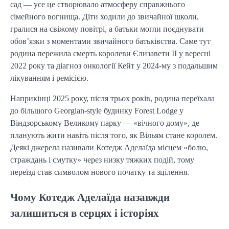
сад — усе це створювало атмосферу справжнього
сімейного вогнища. Діти ходили до звичайної школи,
гралися на свіжому повітрі, а батьки могли поєднувати
обов’язки з моментами звичайного батьківства. Саме тут
родина пережила смерть королеви Єлизавети II у вересні
2022 року та діагноз онкології Кейт у 2024-му з подальшим
лікуванням і ремісією.
Наприкінці 2025 року, після трьох років, родина переїхала
до більшого Georgian-style будинку Forest Lodge у
Віндзорському Великому парку — «вічного дому», де
планують жити навіть після того, як Вільям стане королем.
Деякі джерела називали Котедж Аделаїда місцем «болю,
страждань і смутку» через низку тяжких подій, тому
переїзд став символом нового початку та зцілення.
Чому Котедж Аделаїда назавжди
залишиться в серцях і історіях