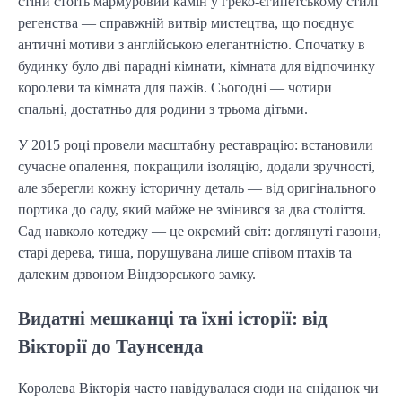
стіни стоїть мармуровий камін у греко-єгипетському стилі
регенства — справжній витвір мистецтва, що поєднує
античні мотиви з англійською елегантністю. Спочатку в
будинку було дві парадні кімнати, кімната для відпочинку
королеви та кімната для пажів. Сьогодні — чотири
спальні, достатньо для родини з трьома дітьми.
У 2015 році провели масштабну реставрацію: встановили
сучасне опалення, покращили ізоляцію, додали зручності,
але зберегли кожну історичну деталь — від оригінального
портика до саду, який майже не змінився за два століття.
Сад навколо котеджу — це окремий світ: доглянуті газони,
старі дерева, тиша, порушувана лише співом птахів та
далеким дзвоном Віндзорського замку.
Видатні мешканці та їхні історії: від
Вікторії до Таунсенда
Королева Вікторія часто навідувалася сюди на сніданок чи