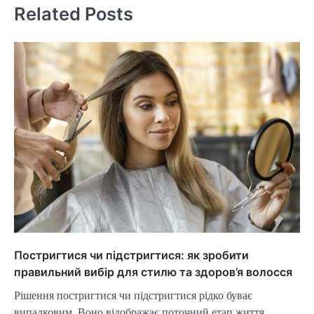
Related Posts
Постригтися чи підстригтися: як зробити
правильний вибір для стилю та здоров’я волосся
Рішення постригтися чи підстригтися рідко буває
випадковим. Воно відображає поточний етап життя,