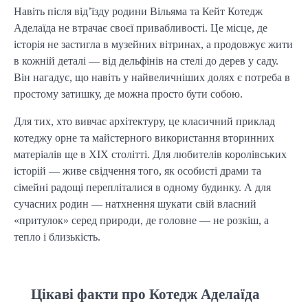
Навіть після від’їзду родини Вільяма та Кейт Котедж
Аделаїда не втрачає своєї привабливості. Це місце, де
історія не застигла в музейних вітринах, а продовжує жити
в кожній деталі — від дельфінів на стелі до дерев у саду.
Він нагадує, що навіть у найвеличніших долях є потреба в
простому затишку, де можна просто бути собою.
Для тих, хто вивчає архітектуру, це класичний приклад
котеджу орне та майстерного використання вторинних
матеріалів ще в XIX столітті. Для любителів королівських
історій — живе свідчення того, як особисті драми та
сімейні радощі перепліталися в одному будинку. А для
сучасних родин — натхнення шукати свій власний
«притулок» серед природи, де головне — не розкіш, а
тепло і близькість.
Цікаві факти про Котедж Аделаїда