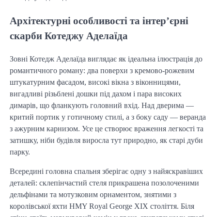
Архітектурні особливості та інтер’єрні
скарби Котеджу Аделаїда
Зовні Котедж Аделаїда виглядає як ідеальна ілюстрація до
романтичного роману: два поверхи з кремово-рожевим
штукатурним фасадом, високі вікна з віконницями,
вигадливі різьблені дошки під дахом і пара високих
димарів, що фланкують головний вхід. Над дверима —
критий портик у готичному стилі, а з боку саду — веранда
з ажурним карнизом. Усе це створює враження легкості та
затишку, ніби будівля виросла тут природно, як старі дуби
парку.
Всередині головна спальня зберігає одну з найяскравіших
деталей: склепінчастий стеля прикрашена позолоченими
дельфінами та мотузковим орнаментом, знятими з
королівської яхти HMY Royal George XIX століття. Біля