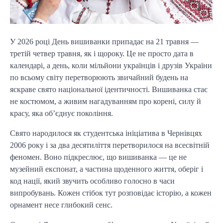
У 2026 році День вишиванки припадає на 21 травня —
третій четвер травня, як і щороку. Це не просто дата в
календарі, а день, коли мільйони українців і друзів України
по всьому світу перетворюють звичайний будень на
яскраве свято національної ідентичності. Вишиванка стає
не костюмом, а живим нагадуванням про корені, силу й
красу, яка об’єднує покоління.
Свято народилося як студентська ініціатива в Чернівцях
2006 року і за два десятиліття перетворилося на всесвітній
феномен. Воно підкреслює, що вишиванка — це не
музейний експонат, а частина щоденного життя, оберіг і
код нації, який звучить особливо голосно в часи
випробувань. Кожен стібок тут розповідає історію, а кожен
орнамент несе глибокий сенс.