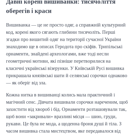
Давні корені вишиванки: тисячоліття
оберегів і краси
Вишиванка — це не просто одяг, а справжній культурний
код, корені якого сягають глибини тисячоліть. Перші
згадки про вишитий одяг на території сучасної України
знаходимо ще в описах Геродота про скіфів. Трипільські
орнаменти, знайдені археологами, вже тоді несли
геометричні мотиви, які пізніше перетворилися на
класичні українські візерунки. У Київській Русі вишивка
прикрашала князівські шати й селянські сорочки однаково
— як оберіг від зла.
Кожна нитка в вишиванці колись мала практичний і
магічний сенс. Дівчата вишивали сорочки нареченим, щоб
захистити від хвороб і бід. Орнаменти розташовували так,
щоб вони «закривали» вразливі місця — шию, груди,
рукави. Це була не мода, а щоденна броня душі й тіла. З
часом вишивка стала мистецтвом, яке передавалося від