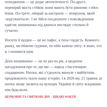
походження — це додає автентичності. По-друге,
перевіряй якість стібків: вони мають бути рівними з обох
боків. По-третє, обирай за настроєм — візерунок, який
«відгукнеться». І не бійся поєднувати з повсякденним
одягом: вишиванка під джинси виглядає стильно й
сучасно.
Носити її щодня — це не пафос, а тиха гордість. Кожного
ранку, застібаючи ґудзики, ти ніби кажеш світу: я знаю, хто
я, і пишаюся цим.
День вишиванки — це не раз на рік, а щоденне
нагадування про те, що ми — народ з багатющою
спадщиною. Нитки, які з’єднують минуле з майбутнім,
продовжують ткати нашу історію. І в 2026-му, 21 травня, ці
нитки знову засяють на вулицях України й світу яскравіше,
ніж будь-коли.
ЦЕРКОВНІ ТА СВЯТКОВІ ДНІ
ЦІКАВІ ФАКТИ