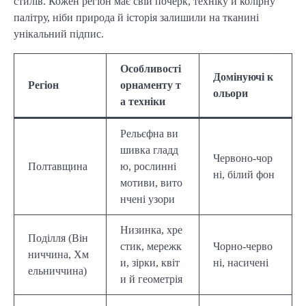
стилів. Кожен регіон має свій почерк, техніку й колірну
палітру, ніби природа й історія залишили на тканині
унікальний підпис.
Особливості
Домінуючі к
Регіон
орнаменту т
ольори
а техніки
Рельєфна ви
шивка гладд
Червоно-чор
Полтавщина
ю, рослинні
ні, білий фон
мотиви, вито
нчені узори
Низинка, хре
Поділля (Він
стик, мережк
Чорно-черво
ниччина, Хм
и, зірки, квіт
ні, насичені
ельниччина)
и й геометрія