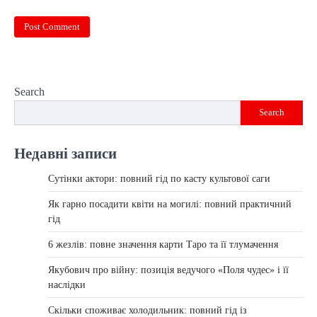
Search
Search
Недавні записи
Сутінки актори: повний гід по касту культової саги
Як гарно посадити квіти на могилі: повний практичний
гід
6 жезлів: повне значення карти Таро та її тлумачення
Якубович про війну: позиція ведучого «Поля чудес» і її
наслідки
Скільки споживає холодильник: повний гід із