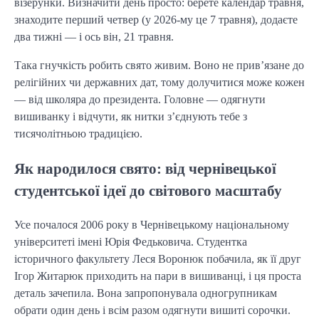
візерунки. Визначити день просто: берете календар травня,
знаходите перший четвер (у 2026-му це 7 травня), додаєте
два тижні — і ось він, 21 травня.
Така гнучкість робить свято живим. Воно не прив’язане до
релігійних чи державних дат, тому долучитися може кожен
— від школяра до президента. Головне — одягнути
вишиванку і відчути, як нитки з’єднують тебе з
тисячолітньою традицією.
Як народилося свято: від чернівецької
студентської ідеї до світового масштабу
Усе почалося 2006 року в Чернівецькому національному
університеті імені Юрія Федьковича. Студентка
історичного факультету Леся Воронюк побачила, як її друг
Ігор Житарюк приходить на пари в вишиванці, і ця проста
деталь зачепила. Вона запропонувала одногрупникам
обрати один день і всім разом одягнути вишиті сорочки.