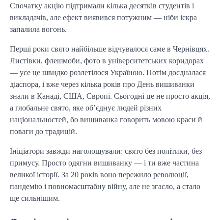
Спочатку акцію підтримали кілька десятків студентів і
викладачів, але ефект виявився потужним — ніби іскра
запалила вогонь.
Перші роки свято найбільше відчувалося саме в Чернівцях.
Листівки, флешмоби, фото в університетських коридорах
— усе це швидко розлетілося Україною. Потім доєдналася
діаспора, і вже через кілька років про День вишиванки
знали в Канаді, США, Європі. Сьогодні це не просто акція,
а глобальне свято, яке об’єднує людей різних
національностей, бо вишиванка говорить мовою краси й
поваги до традицій.
Ініціатори завжди наголошували: свято без політики, без
примусу. Просто одягни вишиванку — і ти вже частина
великої історії. За 20 років воно пережило революції,
пандемію і повномасштабну війну, але не згасло, а стало
ще сильнішим.