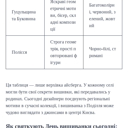
Яскраві геом
Багатоколірн
етричні моти
Гуцульщина
і, червоний, з
ви, бісер, скл
та Буковина
елений, жовт
адні компози
ий
ції
Строга геоме
трія, прості п
Чорно-білі, ст
Полісся
овторювані ф
римані
ігури
Ця таблиця — лише верхівка айсберга. У кожному селі
могли бути свої секрети вишивки, які передавались у
родинах. Сьогодні дизайнери поєднують регіональні
мотиви в сучасні колекції, і вишиванка з Поділля може
чудово виглядати з джинсами в центрі Києва.
Як святкують День вишиванки сьогодні: