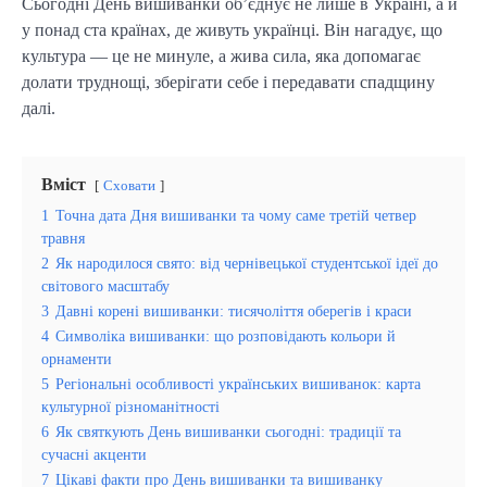
Сьогодні День вишиванки об’єднує не лише в Україні, а й
у понад ста країнах, де живуть українці. Він нагадує, що
культура — це не минуле, а жива сила, яка допомагає
долати труднощі, зберігати себе і передавати спадщину
далі.
Вміст
Сховати
1
Точна дата Дня вишиванки та чому саме третій четвер
травня
2
Як народилося свято: від чернівецької студентської ідеї до
світового масштабу
3
Давні корені вишиванки: тисячоліття оберегів і краси
4
Символіка вишиванки: що розповідають кольори й
орнаменти
5
Регіональні особливості українських вишиванок: карта
культурної різноманітності
6
Як святкують День вишиванки сьогодні: традиції та
сучасні акценти
7
Цікаві факти про День вишиванки та вишиванку