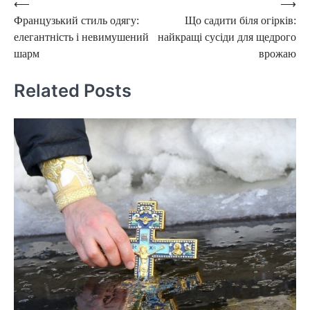
Post
⟵
⟶
Французький стиль одягу:
Що садити біля огірків:
navigation
елегантність і невимушений
найкращі сусіди для щедрого
шарм
врожаю
Related Posts