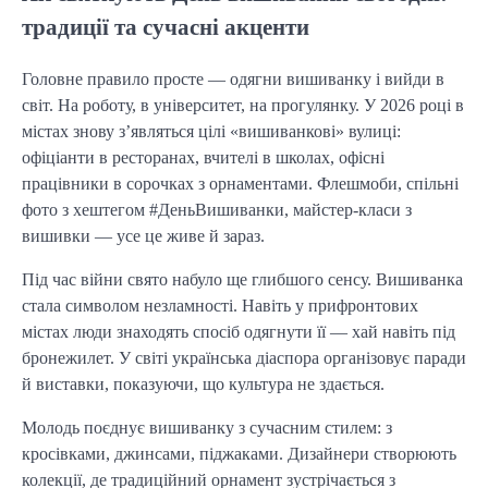
традиції та сучасні акценти
Головне правило просте — одягни вишиванку і вийди в
світ. На роботу, в університет, на прогулянку. У 2026 році в
містах знову з’являться цілі «вишиванкові» вулиці:
офіціанти в ресторанах, вчителі в школах, офісні
працівники в сорочках з орнаментами. Флешмоби, спільні
фото з хештегом #ДеньВишиванки, майстер-класи з
вишивки — усе це живе й зараз.
Під час війни свято набуло ще глибшого сенсу. Вишиванка
стала символом незламності. Навіть у прифронтових
містах люди знаходять спосіб одягнути її — хай навіть під
бронежилет. У світі українська діаспора організовує паради
й виставки, показуючи, що культура не здається.
Молодь поєднує вишиванку з сучасним стилем: з
кросівками, джинсами, піджаками. Дизайнери створюють
колекції, де традиційний орнамент зустрічається з