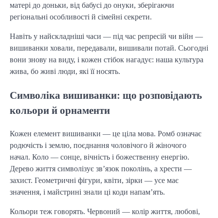
матері до доньки, від бабусі до онуки, зберігаючи
регіональні особливості й сімейні секрети.
Навіть у найскладніші часи — під час репресій чи війн —
вишиванки ховали, передавали, вишивали потай. Сьогодні
вони знову на виду, і кожен стібок нагадує: наша культура
жива, бо живі люди, які її носять.
Символіка вишиванки: що розповідають
кольори й орнаменти
Кожен елемент вишиванки — це ціла мова. Ромб означає
родючість і землю, поєднання чоловічого й жіночого
начал. Коло — сонце, вічність і божественну енергію.
Дерево життя символізує зв’язок поколінь, а хрести —
захист. Геометричні фігури, квіти, зірки — усе має
значення, і майстрині знали ці коди напам’ять.
Кольори теж говорять. Червоний — колір життя, любові,