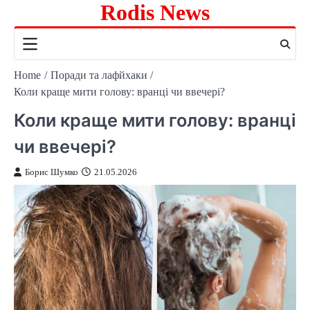
Rodis News
Skip
to
content
Home
Поради та лафйхаки
Коли краще мити голову: вранці чи ввечері?
Коли краще мити голову: вранці
чи ввечері?
Борис Шумко
21.05.2026