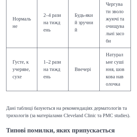
Чергува
ти зволо
2–4 рази
Будь-яки
Нормаль
жуючі та
на тижд
й зручни
не
очищува
ень
й
льні засо
би
Натурал
Густе, к
1–2 рази
ьне суші
учеряве,
на тижд
Ввечері
ння, шов
сухе
ень
кова нав
олочка
Дані таблиці базуються на рекомендаціях дерматологів та
трихологів (за матеріалами Cleveland Clinic та PMC studies).
Типові помилки, яких припускається