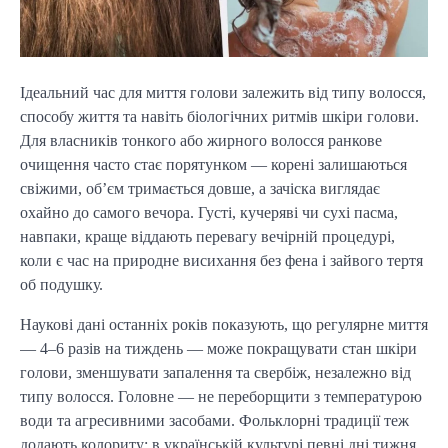
Ідеальний час для миття голови залежить від типу волосся,
способу життя та навіть біологічних ритмів шкіри голови.
Для власників тонкого або жирного волосся ранкове
очищення часто стає порятунком — корені залишаються
свіжими, об’єм тримається довше, а зачіска виглядає
охайно до самого вечора. Густі, кучеряві чи сухі пасма,
навпаки, краще віддають перевагу вечірній процедурі,
коли є час на природне висихання без фена і зайвого тертя
об подушку.
Наукові дані останніх років показують, що регулярне миття
— 4–6 разів на тиждень — може покращувати стан шкіри
голови, зменшувати запалення та свербіж, незалежно від
типу волосся. Головне — не переборщити з температурою
води та агресивними засобами. Фольклорні традиції теж
додають колориту: в українській культурі певні дні тижня