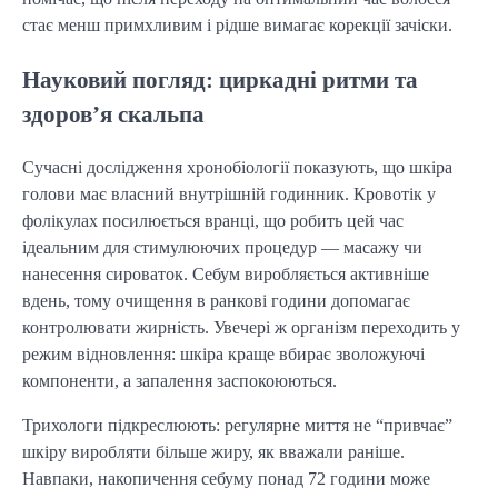
стає менш примхливим і рідше вимагає корекції зачіски.
Науковий погляд: циркадні ритми та
здоров’я скальпа
Сучасні дослідження хронобіології показують, що шкіра
голови має власний внутрішній годинник. Кровотік у
фолікулах посилюється вранці, що робить цей час
ідеальним для стимулюючих процедур — масажу чи
нанесення сироваток. Себум виробляється активніше
вдень, тому очищення в ранкові години допомагає
контролювати жирність. Увечері ж організм переходить у
режим відновлення: шкіра краще вбирає зволожуючі
компоненти, а запалення заспокоюються.
Трихологи підкреслюють: регулярне миття не “привчає”
шкіру виробляти більше жиру, як вважали раніше.
Навпаки, накопичення себуму понад 72 години може