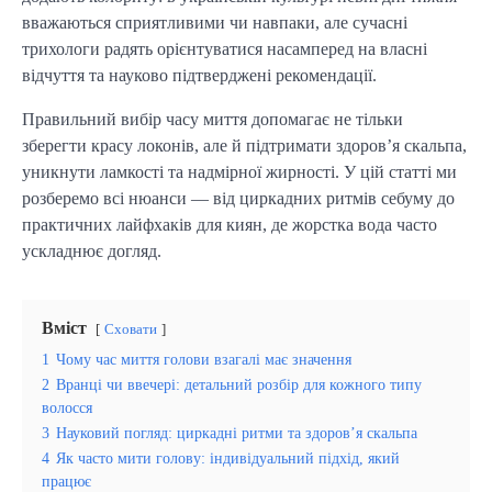
вважаються сприятливими чи навпаки, але сучасні
трихологи радять орієнтуватися насамперед на власні
відчуття та науково підтверджені рекомендації.
Правильний вибір часу миття допомагає не тільки
зберегти красу локонів, але й підтримати здоров’я скальпа,
уникнути ламкості та надмірної жирності. У цій статті ми
розберемо всі нюанси — від циркадних ритмів себуму до
практичних лайфхаків для киян, де жорстка вода часто
ускладнює догляд.
Вміст
Сховати
1
Чому час миття голови взагалі має значення
2
Вранці чи ввечері: детальний розбір для кожного типу
волосся
3
Науковий погляд: циркадні ритми та здоров’я скальпа
4
Як часто мити голову: індивідуальний підхід, який
працює