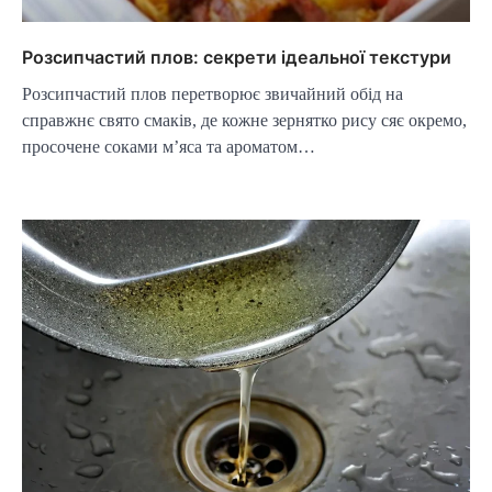
Розсипчастий плов: секрети ідеальної текстури
Розсипчастий плов перетворює звичайний обід на
справжнє свято смаків, де кожне зернятко рису сяє окремо,
просочене соками м’яса та ароматом…