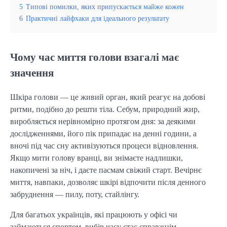
5
Типові помилки, яких припускається майже кожен
6
Практичні лайфхаки для ідеального результату
Чому час миття голови взагалі має
значення
Шкіра голови — це живий орган, який реагує на добові
ритми, подібно до решти тіла. Себум, природний жир,
виробляється нерівномірно протягом дня: за деякими
дослідженнями, його пік припадає на денні години, а
вночі під час сну активізуються процеси відновлення.
Якщо мити голову вранці, ви знімаєте надлишки,
накопичені за ніч, і даєте пасмам свіжий старт. Вечірнє
миття, навпаки, дозволяє шкірі відпочити після денного
забруднення — пилу, поту, стайлінгу.
Для багатьох українців, які працюють у офісі чи
займаються спортом, вибір часу стає справжнім