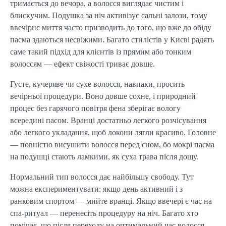
тримається до вечора, а волосся виглядає чистим і
блискучим. Подушка за ніч активізує сальні залози, тому
ввечірнє миття часто призводить до того, що вже до обіду
пасма здаються несвіжими. Багато стилістів у Києві радять
саме такий підхід для клієнтів із прямим або тонким
волоссям — ефект свіжості триває довше.
Густе, кучеряве чи сухе волосся, навпаки, просить
вечірньої процедури. Воно довше сохне, і природний
процес без гарячого повітря фена зберігає вологу
всередині пасом. Вранці достатньо легкого розчісування
або легкого укладання, щоб локони лягли красиво. Головне
— повністю висушити волосся перед сном, бо мокрі пасма
на подушці стають ламкими, як суха трава після дощу.
Нормальний тип волосся дає найбільшу свободу. Тут
можна експериментувати: якщо день активний і з
ранковим спортом — мийте вранці. Якщо ввечері є час на
спа-ритуал — перенесіть процедуру на ніч. Багато хто
помічає, що після переходу на оптимальний час волосся