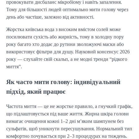
провокувати дисбаланс мікробіому і навіть запалення.
Тому для більшості людей оптимально мити голову через
день або частіше, залежно від активності.
Жорстка київська вода з високим вмістом солей може
посилювати сухість або жирність, тому в холодну пору
року багато хто додає до рутини зволожуючі маски або
використовує фільтри для душу. Науковий консенсус 2026
року — слухайте свій скальп, а не модні тренди “рідкого
миття”.
Як часто мити голову: індивідуальний
підхід, який працює
Частота миття — це не жорстке правило, а гнучкий графік,
що підлаштовується під ваше життя. Жирна шкіра голови
вимагає очищення кожні 1–2 дні м’яким шампунем без
сульфатів, щоб уникнути пересушування. Нормальний тип
комфортно почувається при 2–3 процедурах на тиждень.