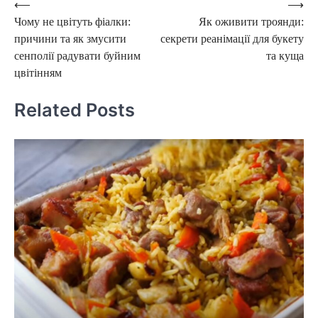
Post
⟵
⟶
Чому не цвітуть фіалки:
Як оживити троянди:
navigation
причини та як змусити
секрети реанімації для букету
сенполії радувати буйним
та куща
цвітінням
Related Posts