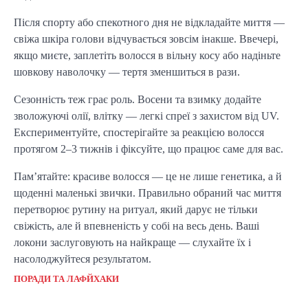
Після спорту або спекотного дня не відкладайте миття —
свіжа шкіра голови відчувається зовсім інакше. Ввечері,
якщо миєте, заплетіть волосся в вільну косу або надіньте
шовкову наволочку — тертя зменшиться в рази.
Сезонність теж грає роль. Восени та взимку додайте
зволожуючі олії, влітку — легкі спреї з захистом від UV.
Експериментуйте, спостерігайте за реакцією волосся
протягом 2–3 тижнів і фіксуйте, що працює саме для вас.
Пам’ятайте: красиве волосся — це не лише генетика, а й
щоденні маленькі звички. Правильно обраний час миття
перетворює рутину на ритуал, який дарує не тільки
свіжість, але й впевненість у собі на весь день. Ваші
локони заслуговують на найкраще — слухайте їх і
насолоджуйтеся результатом.
ПОРАДИ ТА ЛАФЙХАКИ