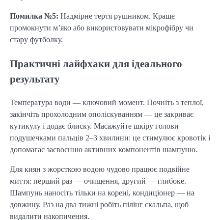
Помилка №5:
Надмірне тертя рушником. Краще
промокнути м’яко або використовувати мікрофібру чи
стару футболку.
Практичні лайфхаки для ідеального
результату
Температура води — ключовий момент. Почніть з теплої,
закінчіть прохолодним ополіскуванням — це закриває
кутикулу і додає блиску. Масажуйте шкіру голови
подушечками пальців 2–3 хвилини: це стимулює кровотік і
допомагає засвоєнню активних компонентів шампуню.
Для киян з жорсткою водою чудово працює подвійне
миття: перший раз — очищення, другий — глибоке.
Шампунь наносіть тільки на корені, кондиціонер — на
довжину. Раз на два тижні робіть пілінг скальпа, щоб
видалити накопичення.