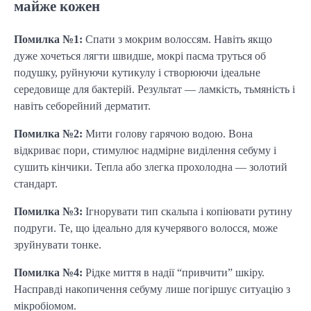
майже кожен
Помилка №1:
Спати з мокрим волоссям. Навіть якщо
дуже хочеться лягти швидше, мокрі пасма труться об
подушку, руйнуючи кутикулу і створюючи ідеальне
середовище для бактерій. Результат — ламкість, тьмяність і
навіть себорейний дерматит.
Помилка №2:
Мити голову гарячою водою. Вона
відкриває пори, стимулює надмірне виділення себуму і
сушить кінчики. Тепла або злегка прохолодна — золотий
стандарт.
Помилка №3:
Ігнорувати тип скальпа і копіювати рутину
подруги. Те, що ідеально для кучерявого волосся, може
зруйнувати тонке.
Помилка №4:
Рідке миття в надії “привчити” шкіру.
Насправді накопичення себуму лише погіршує ситуацію з
мікробіомом.