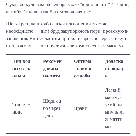
Суха або кучерява шевелюра може “відпочивати” 4–7 днів,
але обов’язково з глибоким зволоженням.
Після тренування або спекотного дня миття стає
необхідністю — піт і бруд закупорюють пори, провокуючи
запалення. Влітку частота природно зростає через спеку та
пил, взимку — зменшується, але компенсується масками.
Тип вол
Рекомен
Оптима
Додатко
осся / ск
дована
льний ч
ві порад
альпа
частота
ас доби
и
Легкий
масаж, с
Щодня а
Тонке, ж
ухий ша
бо через
Вранці
ирне
мпунь мі
день
ж миття
ми