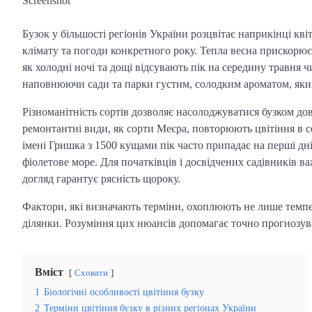
Screenshot
Бузок у більшості регіонів України розцвітає наприкінці кві
клімату та погоди конкретного року. Тепла весна прискорює 
як холодні ночі та дощі відсувають пік на середину травня ч
наповнюючи сади та парки густим, солодким ароматом, який
Різноманітність сортів дозволяє насолоджуватися бузком до
ремонтантні види, як сорти Меєра, повторюють цвітіння в с
імені Гришка з 1500 кущами пік часто припадає на перші д
фіолетове море. Для початківців і досвідчених садівників в
догляд гарантує рясність щороку.
Фактори, які визначають терміни, охоплюють не лише темпера
ділянки. Розуміння цих нюансів допомагає точно прогнозува
Вміст
Сховати
1
Біологічні особливості цвітіння бузку
2
Терміни цвітіння бузку в різних регіонах України