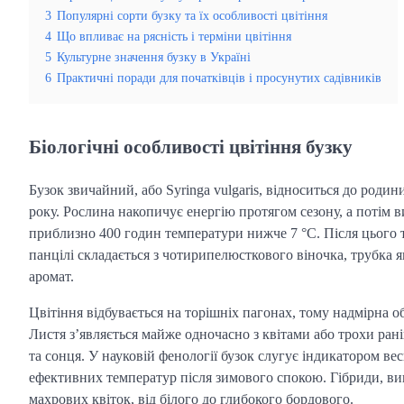
3
Популярні сорти бузку та їх особливості цвітіння
4
Що впливає на рясність і терміни цвітіння
5
Культурне значення бузку в Україні
6
Практичні поради для початківців і просунутих садівників
Біологічні особливості цвітіння бузку
Бузок звичайний, або Syringa vulgaris, відноситься до роди
року. Рослина накопичує енергію протягом сезону, а потім 
приблизно 400 годин температури нижче 7 °C. Після цього т
панцілі складається з чотирипелюсткового віночка, трубка як
аромат.
Цвітіння відбувається на торішніх пагонах, тому надмірна о
Листя з’являється майже одночасно з квітами або трохи раніш
та сонця. У науковій фенології бузок слугує індикатором в
ефективних температур після зимового спокою. Гібриди, виве
махрових квіток, від білого до глибокого бордового.