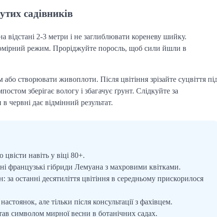
утих садівників
а відстані 2-3 метри і не заглиблювати кореневу шийку.
помірний режим. Проріджуйте поросль, щоб сили йшли в
або створювати живоплоти. Після цвітіння зрізайте суцвіття пі
остом зберігає вологу і збагачує ґрунт. Слідкуйте за
 червні дає відмінний результат.
 цвісти навіть у віці 80+.
ярні французькі гібриди Лемуана з махровими квітками.
н: за останні десятиліття цвітіння в середньому прискорилося
астоянок, але тільки після консультації з фахівцем.
став символом мирної весни в ботанічних садах.