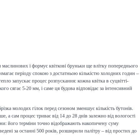
ни маслинових і формує квіткові бруньки ще влітку попереднього
вимагає періоду спокою з достатньою кількістю холодних годин –
епло запускає процес розпускання: кожна квітка в суцвітті-
ого сягає 5-20 мм, і саме ця будова відповідає за інтенсивний
брізка молодих гілок перед сезоном зменшує кількість бутонів.
е, а сам процес триває від 14 до 28 днів залежно від вологості
есни: його терміни точно відображають накопичену суму
дені за останні 500 років, розширили палітру – від простих до