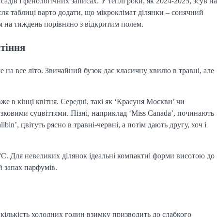
адів і фенологічних записах. У теплі роки, як 2024-2025, зсув на
сля таблиці варто додати, що мікроклімат ділянки – сонячний
я на тиждень порівняно з відкритим полем.
ітіння
 на все літо. Звичайний бузок дає класичну хвилю в травні, але
же в кінці квітня. Середні, такі як ‘Красуня Москви’ чи
бузковими суцвіттями. Пізні, наприклад ‘Miss Canada’, починають
bin’, цвітуть рясно в травні-червні, а потім дають другу, хоч і
 °C. Для невеликих ділянок ідеальні компактні форми висотою до
й запах парфумів.
 кількість холодних годин взимку призводить до слабкого