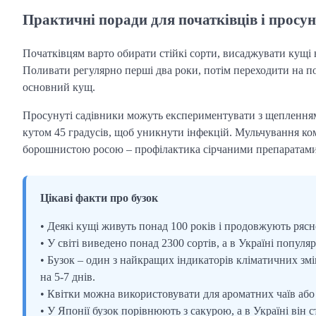
Практичні поради для початківців і просун
Початківцям варто обирати стійкі сорти, висаджувати кущі н
Поливати регулярно перші два роки, потім переходити на 
основний кущ.
Просунуті садівники можуть експериментувати з щепленням 
кутом 45 градусів, щоб уникнути інфекцій. Мульчування комп
борошнистою росою – профілактика сірчаними препаратами в
Цікаві факти про бузок
• Деякі кущі живуть понад 100 років і продовжують рясно
• У світі виведено понад 2300 сортів, а в Україні попул
• Бузок – один з найкращих індикаторів кліматичних змі
на 5-7 днів.
• Квітки можна використовувати для ароматних чаїв або н
• У Японії бузок порівнюють з сакурою, а в Україні він 