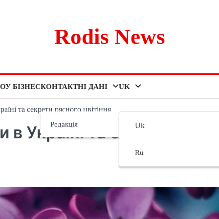
Rodis News
ОУ БІЗНЕС
КОНТАКТНІ ДАНІ
UK
раїні та секрети рясного цвітіння
Редакція
Uk
и в Україні та секрети
Ru