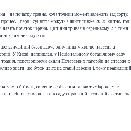
тня – на початку травня, хоча точний момент залежить від сорту,
процес, і перші суцвіття можуть з’явитися вже 20-25 квітня, тоді
и навіть початок червня. Цвітіння триває в середньому 2-4 тижні,
 ні з чим не сплутаєш.
вше: звичайний бузок дарує одну пишну хвилю навесні, а
ерпні. У Києві, наприклад, у Національному ботанічному саду
ні травня, перетворюючи схили Печерських пагорбів на справжнє
ажливо знати, що бузок цвіте на старій деревині, тому правильни
туру, а й ґрунт, сонячне освітлення та навіть мікроклімат
ти цвітіння і створювати в саду справжній весняний фестиваль.