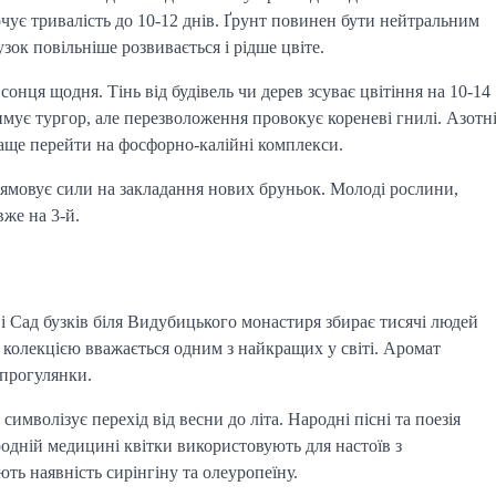
рочує тривалість до 10-12 днів. Ґрунт повинен бути нейтральним
ок повільніше розвивається і рідше цвіте.
онця щодня. Тінь від будівель чи дерев зсуває цвітіння на 10-14
имує тургор, але перезволоження провокує кореневі гнилі. Азотн
раще перейти на фосфорно-калійні комплекси.
спрямовує сили на закладання нових бруньок. Молоді рослини,
вже на 3-й.
і Сад бузків біля Видубицького монастиря збирає тисячі людей
 колекцією вважається одним з найкращих у світі. Аромат
 прогулянки.
символізує перехід від весни до літа. Народні пісні та поезія
родній медицині квітки використовують для настоїв з
ть наявність сирінгіну та олеуропеїну.