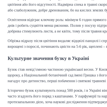
цвітіння або його відсутності. Надмірна спека в травні ско
або слаболужним, добре дренованим, бо на кислих землях буз
Освітлення відіграє ключову роль: мінімум 6 годин прямого с
днів і робить суцвіття менш рясними. Полив у посуху підтр
добрива стимулюють листя, а не квіти, тому після травня к
Обрізка відразу після цвітіння видаляє відцвілі панцилі і 
вирощені з порослі, починають цвісти на 5-6 рік, щеплені – 
Культурне значення бузку в Україні
Бузок став невід’ємною частиною української весни. У Києв
щороку, а Національний ботанічний сад імені Гришка з його
нагадує про дитинство, перші побачення і святкові травневі
Історично бузок культивують понад 500 років, і в Україні він 
часто згадують його поряд з каштанами. У парфумерії та на
протизапальною дією, хоча наукові дослідження підтверджую