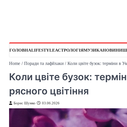
Skip
to
content
ГОЛОВНА
LIFESTYLE
АСТРОЛОГІЯ
МУЗИКА
НОВИНИ
Ш
Home
Поради та лафйхаки
Коли цвіте бузок: терміни в Ук
Коли цвіте бузок: термін
рясного цвітіння
Борис Шумко
03.06.2026