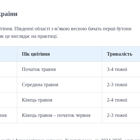
країни
тіння. Південні області з м’якою весною бачать перші бутони
 як це виглядає на практиці.
Пік цвітіння
Тривалість
Початок травня
3-4 тижні
Середина травня
2-3 тижні
Кінець травня
2-4 тижні
вня
Кінець травня – початок червня
2-3 тижні