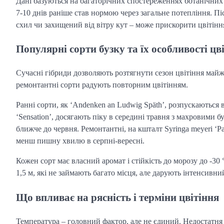
Дані базуються на багаторічних спостереженнях ботанічних с
7-10 днів раніше став нормою через загальне потепління. Пі
схил чи захищений від вітру кут – може прискорити цвітінн
Популярні сорти бузку та їх особливості цв
Сучасні гібриди дозволяють розтягнути сезон цвітіння майже
ремонтантні сорти радують повторним цвітінням.
Ранні сорти, як ‘Andenken an Ludwig Späth’, розпускаються в
‘Sensation’, досягають піку в середині травня з махровими 
ближче до червня. Ремонтантні, на кшталт Syringa meyeri ‘Pali
менш пишну хвилю в серпні-вересні.
Кожен сорт має власний аромат і стійкість до морозу до -30
1,5 м, які не займають багато місця, але дарують інтенсивни
Що впливає на рясність і терміни цвітіння
Температура – головний фактор, але не єдиний. Недостатня