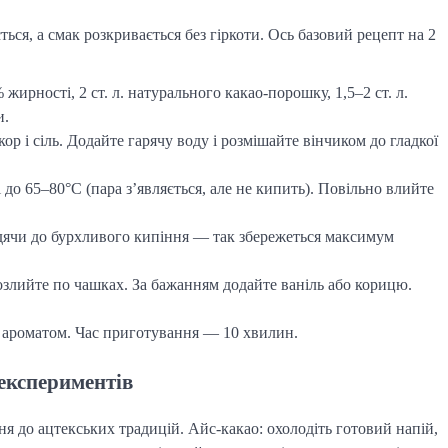
ся, а смак розкривається без гіркоти. Ось базовий рецепт на 2
жирності, 2 ст. л. натурального какао-порошку, 1,5–2 ст. л.
и.
р і сіль. Додайте гарячу воду і розмішайте вінчиком до гладкої
 до 65–80°C (пара з’являється, але не кипить). Повільно влийте
одячи до бурхливого кипіння — так збережеться максимум
розлийте по чашках. За бажанням додайте ваніль або корицю.
м ароматом. Час приготування — 10 хвилин.
 експериментів
я до ацтекських традицій. Айс-какао: охолодіть готовий напій,