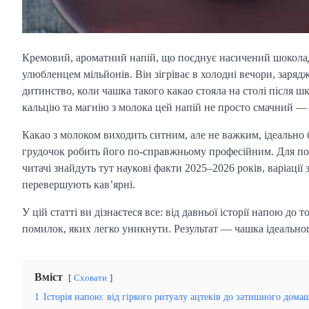
Кремовий, ароматний напій, що поєднує насичений шоколад
улюбленцем мільйонів. Він зігріває в холодні вечори, зарядж
дитинство, коли чашка такого какао стояла на столі після ш
кальцію та магнію з молока цей напій не просто смачний — в
Какао з молоком виходить ситним, але не важким, ідеально б
грудочок робить його по-справжньому професійним. Для поча
читачі знайдуть тут наукові факти 2025–2026 років, варіації
перевершують кав’ярні.
У цій статті ви дізнаєтеся все: від давньої історії напою до
помилок, яких легко уникнути. Результат — чашка ідеальног
Вміст
Сховати
1
Історія напою: від гіркого ритуалу ацтеків до затишного дома