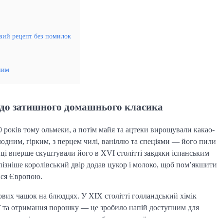
вий рецепт без помилок
ним
ів до затишного домашнього класика
 років тому ольмеки, а потім майя та ацтеки вирощували какао-
олодним, гірким, з перцем чилі, ваніллю та спеціями — його пили
йці вперше скуштували його в XVI столітті завдяки іспанським
 пізніше королівський двір додав цукор і молоко, щоб пом’якшити
вся Європою.
ових чашок на блюдцях. У XIX столітті голландський хімік
ї та отримання порошку — це зробило напій доступним для