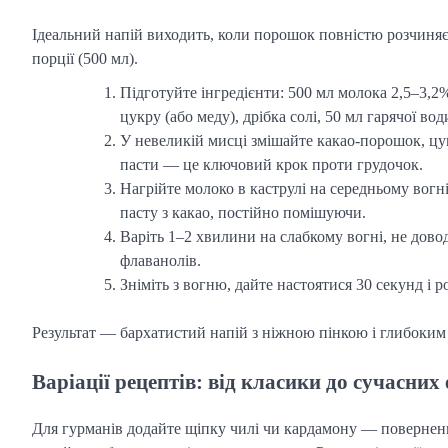
Ідеальний напій виходить, коли порошок повністю розчиняєть
порції (500 мл).
Підготуйте інгредієнти: 500 мл молока 2,5–3,2% 
цукру (або меду), дрібка солі, 50 мл гарячої вод
У невеликій мисці змішайте какао-порошок, цуко
пасти — це ключовий крок проти грудочок.
Нагрійте молоко в каструлі на середньому вогні
пасту з какао, постійно помішуючи.
Варіть 1–2 хвилини на слабкому вогні, не дов
флаванолів.
Зніміть з вогню, дайте настоятися 30 секунд і 
Результат — бархатистий напій з ніжною пінкою і глибоки
Варіації рецептів: від класики до сучасних
Для гурманів додайте щіпку чилі чи кардамону — поверненн