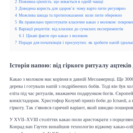
2
Поживна цінність: що ховається в одній чашці
3
Доведена користь для здоров’я: чому варто пити регулярно
4
Можлива шкода та протипоказання: коли пити обережно
5
Як правильно приготувати класичне какао з молоком: покроко
6
Варіації рецептів: від класики до сучасних експериментів
6.1
Цікаві факти про какао з молоком
7
Поради для початківців і просунутих: як зробити напій ідеаль
Історія напою: від гіркого ритуалу ацтек
Какао з молоком має коріння в давній Месоамериці. Ще 3000
дерева і готували напій з подрібнених бобів. Тоді він був х
еліта під час ритуалів, вважаючи подарунком богів. Європе
конкістадорам. Христофор Колумб привіз боби до Іспанії, а
гіркоту. Так з’явився гарячий варіант, який швидко пошири
У XVII–XVIII століттях какао пили аристократи з порцелян
Конрад ван Гаутен винайшов технологію віджиму какао-олі