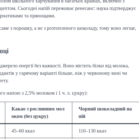
олом шкільного харчування в багатьох країнах, включно з
ецептом. Сьогодні напій переживає ренесанс: наука підтверджує
тернативами та прянощами.
саме з порошку, а не з розтопленого шоколаду, тому воно легше,
шці
жерело енергії без важкості. Воно містить білки від молока,
идантів у гарячому варіанті більше, ніж у червоному вині чи
ету.
о напою з 2,5% молоком і 1 ч. л. цукру):
Какао з рослинним мол
Чорний шоколадний на
оком (без цукру)
пій
45–60 ккал
110–130 ккал