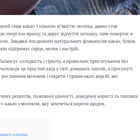
ний смак какао з ніжною м’якістю молока, давно став
ає енергією вранці та дарує відчуття затишку, наче повертає в
коли. Завдяки поєднанню натуральних флаванолів какао, білків,
ін підтримує серце, мозок і настрій.
алансує солодкість і гіркоту, а правильне приготування без
тківців це простий вхід у світ домашніх напоїв, а просунуті
 з рослинним молоком і секрети гурманських версій, які
 точних рецептів, поживної цінності, доведеної користі та типових
о какао з молоком, яку захочеться варити щодня.
шнього класика