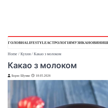
Skip
to
content
ГОЛОВНА
LIFESTYLE
АСТРОЛОГІЯ
МУЗИКА
НОВИНИ
Ш
Home
Кухня
Какао з молоком
Какао з молоком
Борис Шумко
18.05.2026