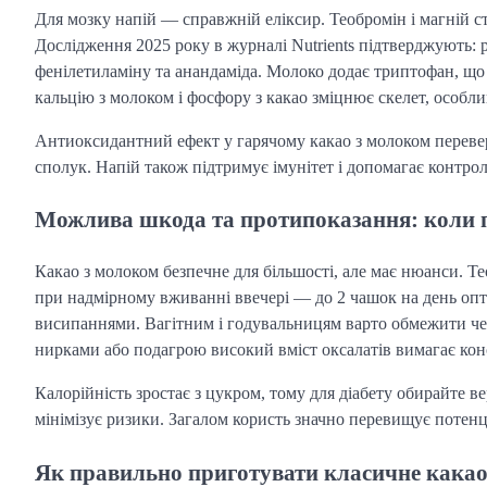
Для мозку напій — справжній еліксир. Теобромін і магній 
Дослідження 2025 року в журналі Nutrients підтверджують:
фенілетиламіну та анандаміда. Молоко додає триптофан, що 
кальцію з молоком і фосфору з какао зміцнює скелет, особли
Антиоксидантний ефект у гарячому какао з молоком перевер
сполук. Напій також підтримує імунітет і допомагає контрол
Можлива шкода та протипоказання: коли 
Какао з молоком безпечне для більшості, але має нюанси. Т
при надмірному вживанні ввечері — до 2 чашок на день опт
висипаннями. Вагітним і годувальницям варто обмежити че
нирками або подагрою високий вміст оксалатів вимагає конс
Калорійність зростає з цукром, тому для діабету обирайте в
мінімізує ризики. Загалом користь значно перевищує поте
Як правильно приготувати класичне какао