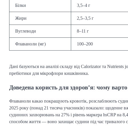
Білки
3,5–4 г
Жири
2,5–3,5 г
Вуглеводи
8–11 г
Флаваноли (мг)
100–200
Дані базуються на аналізі складу від Calorizator та Nutrients
пребіотики для мікрофлори кишківника.
Доведена користь для здоров’я: чому варт
Флаваноли какао покращують кровотік, розслаблюють суд
2025 року (понад 21 тисяча учасників) показало: щоденне в
судинних захворювань на 27% і рівень маркера hsCRP на 8,
способом життя — воно захищає судини під час тривалого си