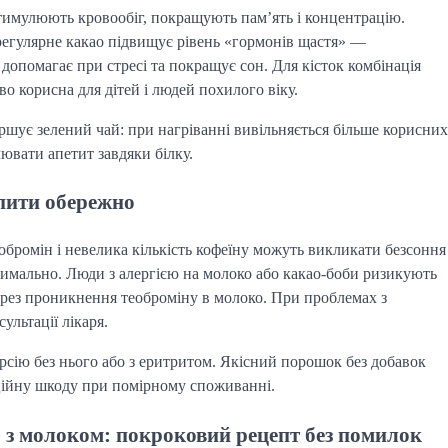
стимулюють кровообіг, покращують пам’ять і концентрацію.
 регулярне какао підвищує рівень «гормонів щастя» —
допомагає при стресі та покращує сон. Для кісток комбінація
во корисна для дітей і людей похилого віку.
шує зелений чай: при нагріванні вивільняється більше корисних
ювати апетит завдяки білку.
пити обережно
еобромін і невелика кількість кофеїну можуть викликати безсоння
имально. Люди з алергією на молоко або какао-боби ризикують
рез проникнення теоброміну в молоко. При проблемах з
ультації лікаря.
ерсію без нього або з еритритом. Якісний порошок без добавок
нційну шкоду при помірному споживанні.
 з молоком: покроковий рецепт без помилок