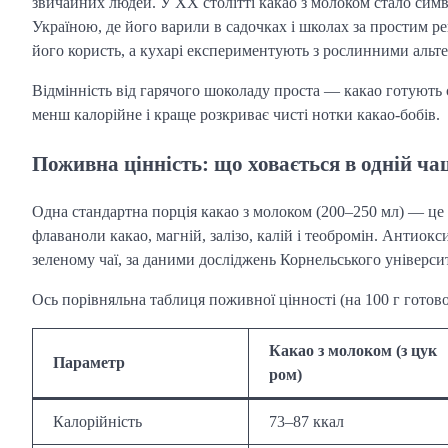
звичайних людей. У XX столітті какао з молоком стало симв
Україною, де його варили в садочках і школах за простим р
його користь, а кухарі експериментують з рослинними аль
Відмінність від гарячого шоколаду проста — какао готують 
менш калорійне і краще розкриває чисті нотки какао-бобів.
Поживна цінність: що ховається в одній ча
Одна стандартна порція какао з молоком (200–250 мл) — це д
флаваноли какао, магній, залізо, калій і теобромін. Антиокс
зеленому чаї, за даними досліджень Корнельського університ
Ось порівняльна таблиця поживної цінності (на 100 г готовог
Какао з молоком (з цук
Параметр
ром)
Калорійність
73–87 ккал