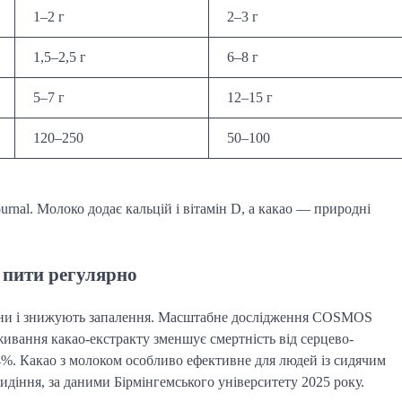
1–2 г
2–3 г
1,5–2,5 г
6–8 г
5–7 г
12–15 г
120–250
50–100
 journal. Молоко додає кальцій і вітамін D, а какао — природні
о пити регулярно
ини і знижують запалення. Масштабне дослідження COSMOS
живання какао-екстракту зменшує смертність від серцево-
4%. Какао з молоком особливо ефективне для людей із сидячим
діння, за даними Бірмінгемського університету 2025 року.