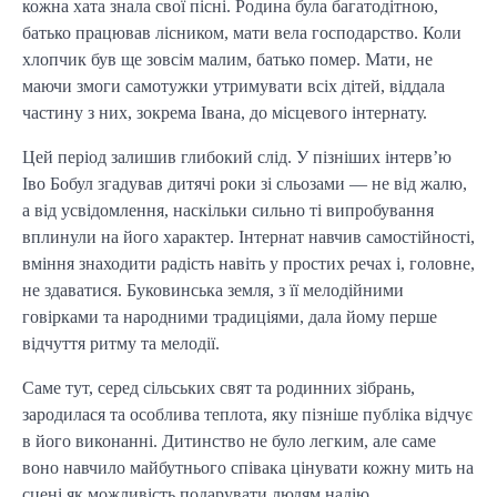
кожна хата знала свої пісні. Родина була багатодітною,
батько працював лісником, мати вела господарство. Коли
хлопчик був ще зовсім малим, батько помер. Мати, не
маючи змоги самотужки утримувати всіх дітей, віддала
частину з них, зокрема Івана, до місцевого інтернату.
Цей період залишив глибокий слід. У пізніших інтерв’ю
Іво Бобул згадував дитячі роки зі сльозами — не від жалю,
а від усвідомлення, наскільки сильно ті випробування
вплинули на його характер. Інтернат навчив самостійності,
вміння знаходити радість навіть у простих речах і, головне,
не здаватися. Буковинська земля, з її мелодійними
говірками та народними традиціями, дала йому перше
відчуття ритму та мелодії.
Саме тут, серед сільських свят та родинних зібрань,
зародилася та особлива теплота, яку пізніше публіка відчує
в його виконанні. Дитинство не було легким, але саме
воно навчило майбутнього співака цінувати кожну мить на
сцені як можливість подарувати людям надію.