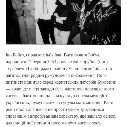
Іво Бобул, справжнє ім’я Іван Васильович Бобул,
народився 17 червня 1953 року в селі Порубне (нині
Тереблече) Глибоцького району Чернівецької області в
багатодітній родині румунського походження. Його
дитинство минуло серед карпатських пагорбів Буковини
— краю, де пісня завжди була частиною повсякденного
життя, а багатонаціональна культура плела мелодії з
українських, румунських та гуцульських мотивів. Ранні
роки стали для нього не просто часом зростання, а
справжнім випробуванням характеру, яке заклало основу
для емоційної глибини його майбутнього голосу.