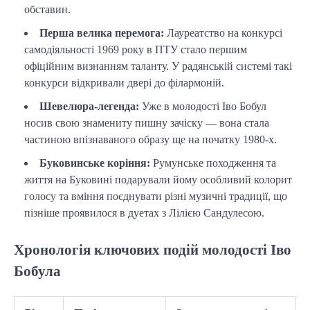
обставин.
Перша велика перемога:
Лауреатство на конкурсі
самодіяльності 1969 року в ПТУ стало першим
офіційним визнанням таланту. У радянській системі такі
конкурси відкривали двері до філармоній.
Шевелюра-легенда:
Уже в молодості Іво Бобул
носив свою знамениту пишну зачіску — вона стала
частиною впізнаваного образу ще на початку 1980-х.
Буковинське коріння:
Румунське походження та
життя на Буковині подарували йому особливий колорит
голосу та вміння поєднувати різні музичні традиції, що
пізніше проявилося в дуетах з Лілією Сандулесою.
Хронологія ключових подій молодості Іво
Бобула