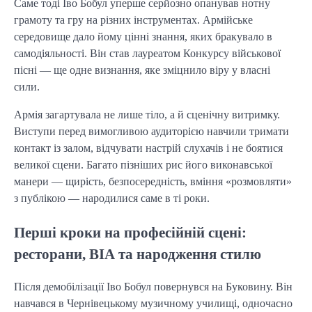
Саме тоді Іво Бобул уперше серйозно опанував нотну
грамоту та гру на різних інструментах. Армійське
середовище дало йому цінні знання, яких бракувало в
самодіяльності. Він став лауреатом Конкурсу військової
пісні — ще одне визнання, яке зміцнило віру у власні
сили.
Армія загартувала не лише тіло, а й сценічну витримку.
Виступи перед вимогливою аудиторією навчили тримати
контакт із залом, відчувати настрій слухачів і не боятися
великої сцени. Багато пізніших рис його виконавської
манери — щирість, безпосередність, вміння «розмовляти»
з публікою — народилися саме в ті роки.
Перші кроки на професійній сцені:
ресторани, ВІА та народження стилю
Після демобілізації Іво Бобул повернувся на Буковину. Він
навчався в Чернівецькому музичному училищі, одночасно