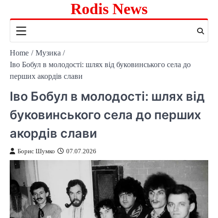
Rodis News
Skip
to
content
Home
Музика
Іво Бобул в молодості: шлях від буковинського села до
перших акордів слави
Іво Бобул в молодості: шлях від
буковинського села до перших
акордів слави
Борис Шумко
07.07.2026