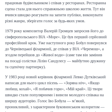
працював будівельником і співав у ресторанах. Ресторанна
сцена стала для нього справжньою школою життя. Тут він
вчився швидко реагувати на запити публіки, виконувати
різні жанри, зберігати голос за будь-яких умов.
1979 року композитор Валерій Громцев запросив його до
сімферопольського ВІА «Море». Це був перший серйозний
професійний крок. Уже наступного року Бобул повернувся
до Чернівецької філармонії, де співав у ВІА «Черемош», а
згодом перейшов до «Живої води» (саме там він замінив
на посаді солістки Лілію Сандулесу — майбутню дружину
та сценічну партнерку).
У 1983 році новий керівник філармонії Левко Дутківський
написав для нього цикл пісень — «Зоряна ніч», «Якщо
любиш, кохай», «Я побачив гори», «Мій край». Ці твори
швидко стали популярними і вивели молодого співака на
ширшу аудиторію. Голос Іво Бобула — м’який,
проникливий, з характерним буковинським колоритом —