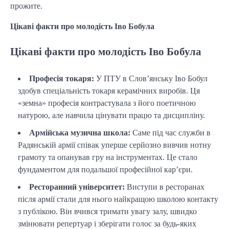
прожите.
Цікаві факти про молодість Іво Бобула
Цікаві факти про молодість Іво Бобула
Професія токаря:
У ПТУ в Слов’янську Іво Бобул
здобув спеціальність токаря керамічних виробів. Ця
«земна» професія контрастувала з його поетичною
натурою, але навчила цінувати працю та дисципліну.
Армійська музична школа:
Саме під час служби в
Радянській армії співак уперше серйозно вивчив нотну
грамоту та опанував гру на інструментах. Це стало
фундаментом для подальшої професійної кар’єри.
Ресторанний університет:
Виступи в ресторанах
після армії стали для нього найкращою школою контакту
з публікою. Він вчився тримати увагу залу, швидко
змінювати репертуар і зберігати голос за будь-яких