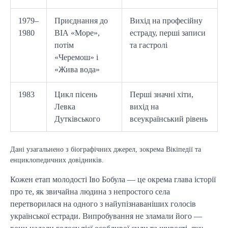
1979–
Приєднання до
Вихід на професійну
1980
ВІА «Море»,
естраду, перші записи
потім
та гастролі
«Черемош» і
«Жива вода»
1983
Цикл пісень
Перші значні хіти,
Левка
вихід на
Дутківського
всеукраїнський рівень
Дані узагальнено з біографічних джерел, зокрема Вікіпедії та
енциклопедичних довідників.
Кожен етап молодості Іво Бобула — це окрема глава історії
про те, як звичайна людина з непростого села
перетворилася на одного з найупізнаваніших голосів
української естради. Випробування не зламали його —