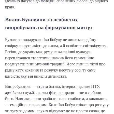
ідеально пасував до мелодій, сповнених любові до рідного
краю.
Вплив Буковини та особистих
випробувань на формування митця
Буковина подарувала Іво Бобулу не лише мелодійну
говірку та чутливість до слова, а й особливе світовідчуття.
Регіон, де українська, румунська та інші культури
перепліталися століттями, навчив його гармонійно
поєднувати різні музичні традиції. Його пізніші пісні про
рідну хату, кохання та розлуку несуть у собі ту саму
щирість, яку він виніс із дитинства.
Випробування — втрата батька, інтернат, далеке ПТУ,
армійська служба, важка фізична праця — не озлобили
його. Навпаки, вони зробили голос глибшим, а виконання
— емоційно насиченим. Коли Іво Бобул співає про розлуку
чи тугу за домом, слухач відчуває: це не просто слова, це