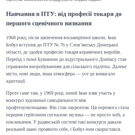
Навчання в ПТУ: від професії токаря до
першого сценічного визнання
1968 року, після закінчення восьмирічної школи, Іван
Бобул вступив до ПТУ № 76 у Слов’янську Донецької
області, де здобув професію токаря керамічних виробів.
Переїзд з тихої Буковини до індустріального Донбасу став
справжнім випробуванням для сільського підлітка. Далеке
місто, нові люди, інша атмосфера — усе це вимагало
адаптації.
Проте саме там, у 1969 році, юний Іван взяв участь у
конкурсі художньої самодіяльності між
профтехучилищами. Він став лауреатом. Ця перемога стала
першим серйозним сигналом: музика — не просто хобі, а
покликання. У радянській системі такі конкурси давали
реальний шанс проявити себе, і Бобул ним скористався.