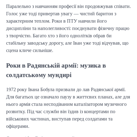
Паралельно з навчанням професії він продовжував співати.
Голос уже тоді привертав увагу — чистий баритон з
характерним теплом. Роки в ПТУ навчили його
дисципліни та наполегливості: поєднувати фізичну працю
з творчістю. Багато хто з його однолітків обрав би
стабільну заводську дорогу, але Іван уже тоді відчував, що
сцена кличе сильніше.
Роки в Радянській армії: музика в
солдатському мундирі
1972 року Івана Бобула призвали до лав Радянської армії.
Для багатьох це означало паузу в життєвих планах, але для
нього армія стала несподіваним каталізатором музичного
розвитку. Під час служби він їздив із концертами по
військових частинах, виступав перед солдатами та
офіцерами.