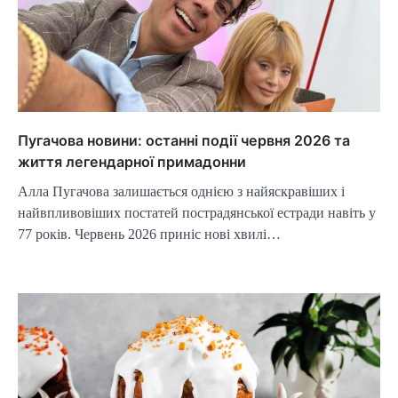
Пугачова новини: останні події червня 2026 та
життя легендарної примадонни
Алла Пугачова залишається однією з найяскравіших і
найвпливовіших постатей пострадянської естради навіть у
77 років. Червень 2026 приніс нові хвилі…