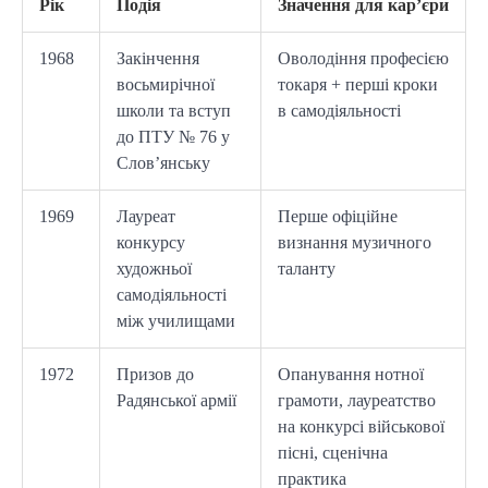
Рік
Подія
Значення для кар’єри
1968
Закінчення
Оволодіння професією
восьмирічної
токаря + перші кроки
школи та вступ
в самодіяльності
до ПТУ № 76 у
Слов’янську
1969
Лауреат
Перше офіційне
конкурсу
визнання музичного
художньої
таланту
самодіяльності
між училищами
1972
Призов до
Опанування нотної
Радянської армії
грамоти, лауреатство
на конкурсі військової
пісні, сценічна
практика