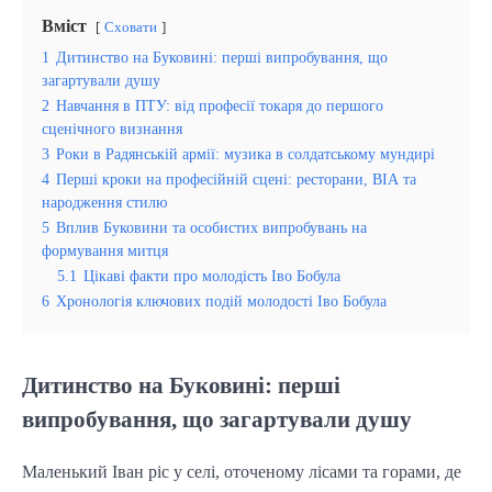
Вміст
Сховати
1
Дитинство на Буковині: перші випробування, що
загартували душу
2
Навчання в ПТУ: від професії токаря до першого
сценічного визнання
3
Роки в Радянській армії: музика в солдатському мундирі
4
Перші кроки на професійній сцені: ресторани, ВІА та
народження стилю
5
Вплив Буковини та особистих випробувань на
формування митця
5.1
Цікаві факти про молодість Іво Бобула
6
Хронологія ключових подій молодості Іво Бобула
Дитинство на Буковині: перші
випробування, що загартували душу
Маленький Іван ріс у селі, оточеному лісами та горами, де