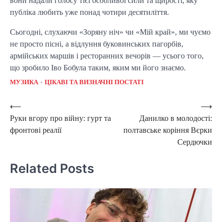
вони надали голосу тієї особливої сили та щирості, яку
публіка любить уже понад чотири десятиліття.
Сьогодні, слухаючи «Зоряну ніч» чи «Мій край», ми чуємо
не просто пісні, а відлуння буковинських пагорбів,
армійських маршів і ресторанних вечорів — усього того,
що зробило Іво Бобула таким, яким ми його знаємо.
МУЗИКА
ЦІКАВІ ТА ВИЗНАЧНІ ПОСТАТІ
Post
⟵
⟶
Руки вгору про війну: гурт та
Данилко в молодості:
navigation
фронтові реалії
полтавське коріння Вєрки
Сердючки
Related Posts