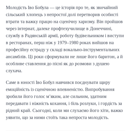
Молодість Іво Бобула — це історія про те, як звичайний
сільський хлопець з непростої долі перетворив особисті
втрати та важку працю на сценічну харизму. Він пройшов
через інтернат, далеке профтехучилище в Донеччині,
службу в Радянській армії, роботу будівельником і виступи
в ресторанах, перш ніж у 1979–1980 роках вийшов на
професійну естраду у складі вокально-інструментальних
ансамблів. Ці роки сформували не лише його баритон, а й
особливе ставлення до пісні як до розмови з душею
слухача.
Саме в юності Іво Бобул навчився поєднувати щиру
емоційність із сценічною впевненістю. Випробування
зробили його голос м’яким, але сильним, здатним
передавати і ніжність кохання, і біль розлуки, і гордість за
рідний край. Сьогодні, коли ми слухаємо його хіти, важко
уявити, що за ними стоїть така непроста молодість.