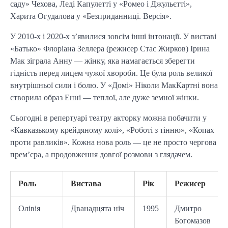
саду» Чехова, Леді Капулетті у «Ромео і Джульєтті»,
Харита Огудалова у «Безприданниці. Версія».
У 2010-х і 2020-х з’явилися зовсім інші інтонації. У виставі
«Батько» Флоріана Зеллера (режисер Стас Жирков) Ірина
Мак зіграла Анну — жінку, яка намагається зберегти
гідність перед лицем чужої хвороби. Це була роль великої
внутрішньої сили і болю. У «Домі» Ніколи МакКартні вона
створила образ Енні — теплої, але дуже земної жінки.
Сьогодні в репертуарі театру акторку можна побачити у
«Кавказькому крейдяному колі», «Роботі з тінню», «Копах
проти равликів». Кожна нова роль — це не просто чергова
прем’єра, а продовження довгої розмови з глядачем.
Роль
Вистава
Рік
Режисер
Олівія
Дванадцята ніч
1995
Дмитро
Богомазов