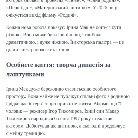
акторка знялася в проектах «Нюанс», «Одна родина»,
«Перші дні», «Материнський інстинкт». У 2026 році
очікується вихід фільму «Родичі».
Кожна нова робота показує: Ірина Мак не боїться бути
різною. Вона може бути іронічною, і глибоко
драматичною, і дуже ніжною. Її акторська палітра — це
цілий спектр людських станів.
Особисте життя: творча династія за
лаштунками
Ірина Мак дуже бережливо ставиться до особистого
простору. Вона майже не публікує спільні фото з родиною
і рідко дає інтерв’ю про приватне життя. Відомо, що її
чоловік — режисер Ігор Тихомиров. Їхній син Макар
Тихомиров народився 6 січня 1997 року і теж став
актором. Дебютував ще дитиною, а сьогодні продовжує
сімейну традицію.