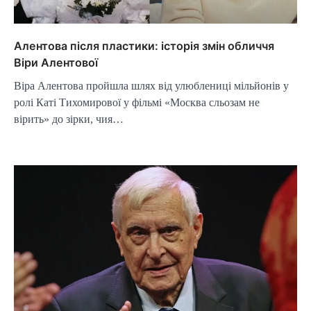
Алентова після пластики: історія змін обличчя
Віри Алентової
Віра Алентова пройшла шлях від улюблениці мільйонів у
ролі Каті Тихомирової у фільмі «Москва сльозам не
вірить» до зірки, чия…