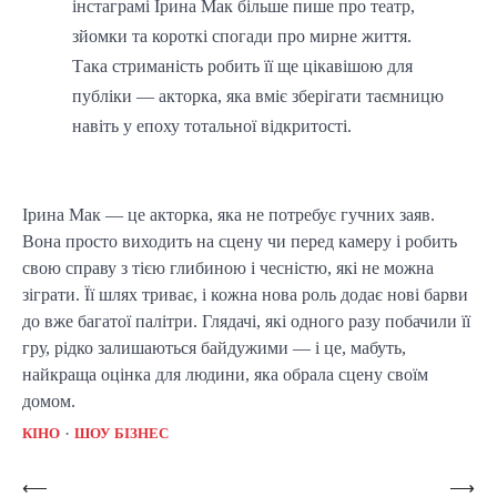
інстаграмі Ірина Мак більше пише про театр,
зйомки та короткі спогади про мирне життя.
Така стриманість робить її ще цікавішою для
публіки — акторка, яка вміє зберігати таємницю
навіть у епоху тотальної відкритості.
Ірина Мак — це акторка, яка не потребує гучних заяв.
Вона просто виходить на сцену чи перед камеру і робить
свою справу з тією глибиною і чесністю, які не можна
зіграти. Її шлях триває, і кожна нова роль додає нові барви
до вже багатої палітри. Глядачі, які одного разу побачили її
гру, рідко залишаються байдужими — і це, мабуть,
найкраща оцінка для людини, яка обрала сцену своїм
домом.
КІНО
ШОУ БІЗНЕС
Post
⟵
⟶