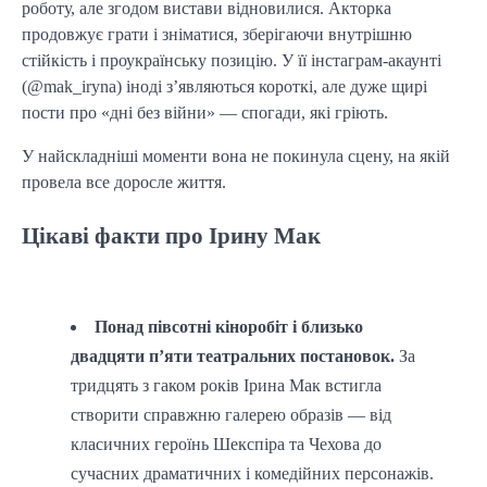
роботу, але згодом вистави відновилися. Акторка
продовжує грати і зніматися, зберігаючи внутрішню
стійкість і проукраїнську позицію. У її інстаграм-акаунті
(@mak_iryna) іноді з’являються короткі, але дуже щирі
пости про «дні без війни» — спогади, які гріють.
У найскладніші моменти вона не покинула сцену, на якій
провела все доросле життя.
Цікаві факти про Ірину Мак
Понад півсотні кіноробіт і близько
двадцяти п’яти театральних постановок.
За
тридцять з гаком років Ірина Мак встигла
створити справжню галерею образів — від
класичних героїнь Шекспіра та Чехова до
сучасних драматичних і комедійних персонажів.