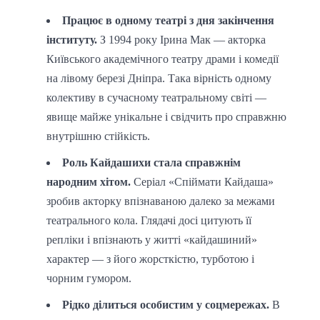
Працює в одному театрі з дня закінчення
інституту.
З 1994 року Ірина Мак — акторка
Київського академічного театру драми і комедії
на лівому березі Дніпра. Така вірність одному
колективу в сучасному театральному світі —
явище майже унікальне і свідчить про справжню
внутрішню стійкість.
Роль Кайдашихи стала справжнім
народним хітом.
Серіал «Спіймати Кайдаша»
зробив акторку впізнаваною далеко за межами
театрального кола. Глядачі досі цитують її
репліки і впізнають у житті «кайдашиний»
характер — з його жорсткістю, турботою і
чорним гумором.
Рідко ділиться особистим у соцмережах.
В