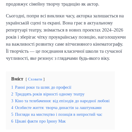
продовжує сімейну творчу традицію як актор.
Сьогодні, попри всі виклики часу, акторка залишається на
українській сцені та екрані. Вона грає в актуальному
репертуарі театру, знімається в нових проектах 2024–2026
років і зберігає чітку проукраїнську позицію, наголошуючи
на важливості розвитку саме вітчизняного кінематографу.
Її творчість — це поєднання класичної школи та сучасної
чутливості, яке резонує з глядачами будь-якого віку.
Вміст
Сховати
1
Ранні роки та шлях до професії
2
Тридцять років вірності одному театру
3
Кіно та телебачення: від епізодів до народної любові
4
Особисте життя: творча династія за лаштунками
5
Погляди на мистецтво і позиція в непростий час
6
Цікаві факти про Ірину Мак