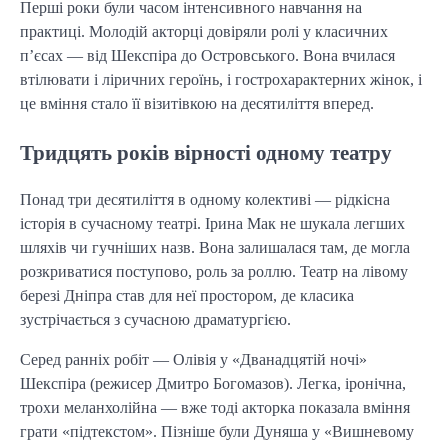
Перші роки були часом інтенсивного навчання на
практиці. Молодій акторці довіряли ролі у класичних
п’єсах — від Шекспіра до Островського. Вона вчилася
втілювати і ліричних героїнь, і гострохарактерних жінок, і
це вміння стало її візитівкою на десятиліття вперед.
Тридцять років вірності одному театру
Понад три десятиліття в одному колективі — рідкісна
історія в сучасному театрі. Ірина Мак не шукала легших
шляхів чи гучніших назв. Вона залишалася там, де могла
розкриватися поступово, роль за роллю. Театр на лівому
березі Дніпра став для неї простором, де класика
зустрічається з сучасною драматургією.
Серед ранніх робіт — Олівія у «Дванадцятій ночі»
Шекспіра (режисер Дмитро Богомазов). Легка, іронічна,
трохи меланхолійна — вже тоді акторка показала вміння
грати «підтекстом». Пізніше були Дуняша у «Вишневому