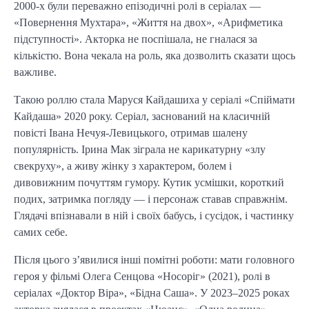
2000-х були переважно епізодичні ролі в серіалах —
«Повернення Мухтара», «Життя на двох», «Арифметика
підступності». Акторка не поспішала, не гналася за
кількістю. Вона чекала на роль, яка дозволить сказати щось
важливе.
Такою роллю стала Маруся Кайдашиха у серіалі «Спіймати
Кайдаша» 2020 року. Серіал, заснований на класичній
повісті Івана Нечуя-Левицького, отримав шалену
популярність. Ірина Мак зіграла не карикатурну «злу
свекруху», а живу жінку з характером, болем і
дивовижним почуттям гумору. Кутик усмішки, короткий
подих, затримка погляду — і персонаж ставав справжнім.
Глядачі впізнавали в ній і своїх бабусь, і сусідок, і частинку
самих себе.
Після цього з’явилися інші помітні роботи: мати головного
героя у фільмі Олега Сенцова «Носоріг» (2021), ролі в
серіалах «Доктор Віра», «Бідна Саша». У 2023–2025 роках