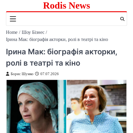
Rodis News
Skip
to
content
Home
Шоу Бізнес
Ірина Мак: біографія акторки, ролі в театрі та кіно
Ірина Мак: біографія акторки,
ролі в театрі та кіно
Борис Шумко
07.07.2026