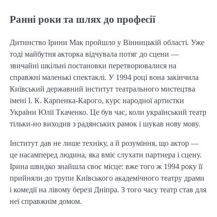
Ранні роки та шлях до професії
Дитинство Ірини Мак пройшло у Вінницькій області. Уже
тоді майбутня акторка відчувала потяг до сцени —
звичайні шкільні постановки перетворювалися на
справжні маленькі спектаклі. У 1994 році вона закінчила
Київський державний інститут театрального мистецтва
імені І. К. Карпенка-Карого, курс народної артистки
України Юлії Ткаченко. Це був час, коли український театр
тільки-но виходив з радянських рамок і шукав нову мову.
Інститут дав не лише техніку, а й розуміння, що актор —
це насамперед людина, яка вміє слухати партнера і сцену.
Ірина швидко знайшла своє місце: вже того ж 1994 року її
прийняли до трупи Київського академічного театру драми
і комедії на лівому березі Дніпра. З того часу театр став для
неї справжнім домом.