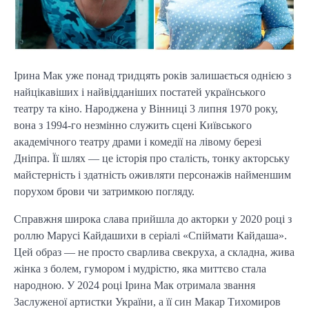
Ірина Мак уже понад тридцять років залишається однією з
найцікавіших і найвідданіших постатей українського
театру та кіно. Народжена у Вінниці 3 липня 1970 року,
вона з 1994-го незмінно служить сцені Київського
академічного театру драми і комедії на лівому березі
Дніпра. Її шлях — це історія про сталість, тонку акторську
майстерність і здатність оживляти персонажів найменшим
порухом брови чи затримкою погляду.
Справжня широка слава прийшла до акторки у 2020 році з
роллю Марусі Кайдашихи в серіалі «Спіймати Кайдаша».
Цей образ — не просто сварлива свекруха, а складна, жива
жінка з болем, гумором і мудрістю, яка миттєво стала
народною. У 2024 році Ірина Мак отримала звання
Заслуженої артистки України, а її син Макар Тихомиров