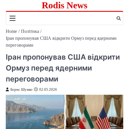
Rodis News
Skip
to
content
Home
Політика
Іран пропонував США відкрити Ормуз перед ядерними
переговорами
Іран пропонував США відкрити
Ормуз перед ядерними
переговорами
Борис Шумко
02.05.2026