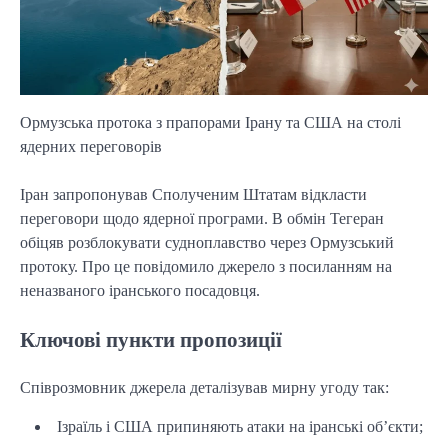
Ормузська протока з прапорами Ірану та США на столі
ядерних переговорів
Іран запропонував Сполученим Штатам відкласти
переговори щодо ядерної програми. В обмін Тегеран
обіцяв розблокувати судноплавство через Ормузський
протоку. Про це повідомило джерело з посиланням на
неназваного іранського посадовця.
Ключові пункти пропозиції
Співрозмовник джерела деталізував мирну угоду так:
Ізраїль і США припиняють атаки на іранські об’єкти;