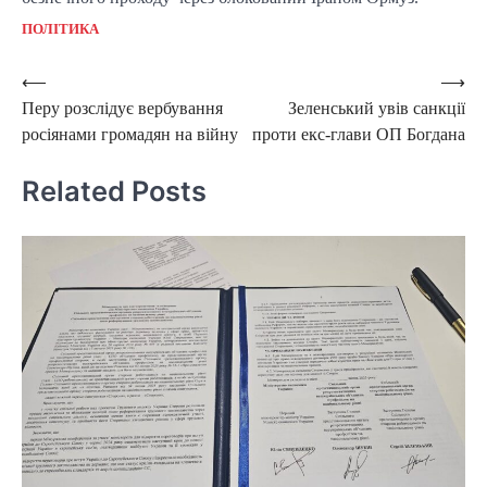
ПОЛІТИКА
Post
⟵
⟶
Перу розслідує вербування
Зеленський увів санкції
navigation
росіянами громадян на війну
проти екс-глави ОП Богдана
Related Posts