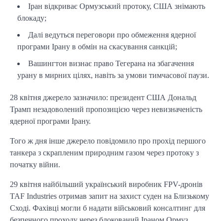
Іран відкриває Ормузський протоку, США знімають
блокаду;
Далі ведуться переговори про обмеження ядерної
програми Ірану в обмін на скасування санкцій;
Вашингтон визнає право Тегерана на збагачення
урану в мирних цілях, навіть за умови тимчасової паузи.
28 квітня джерело зазначило: президент США Дональд
Трамп незадоволений пропозицією через невизначеність
ядерної програми Ірану.
Того ж дня інше джерело повідомило про прохід першого
танкера з скрапленим природним газом через протоку з
початку війни.
29 квітня найбільший український виробник FPV-дронів
TAF Industries отримав запит на захист суден на Близькому
Сході. Фахівці могли б надати військовий консалтинг для
безпечного проходу через блокований Іраном Ормуз.