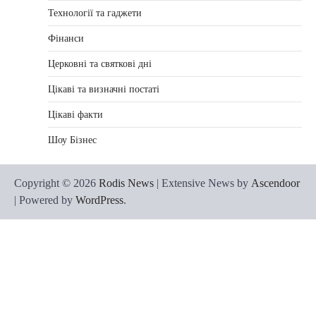
Технології та гаджети
Фінанси
Церковні та святкові дні
Цікаві та визначні постаті
Цікаві факти
Шоу Бізнес
Copyright © 2026
Rodis News
| Extensive News by
Ascendoor
| Powered by
WordPress
.