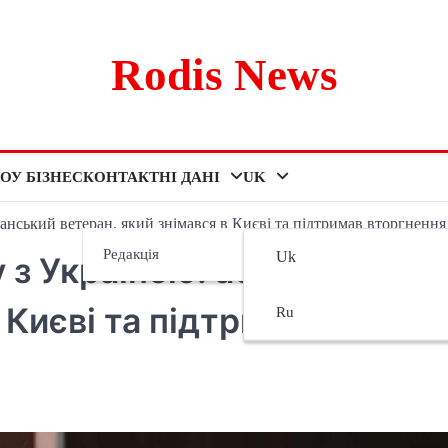
Rodis News
ОУ БІЗНЕС
КОНТАКТНІ ДАНІ
UK
ганський ветеран, який знімався в Києві та підтримав вторгнення
Редакція
Uk
у з Україною: афганський
 Києві та підтримав
Ru