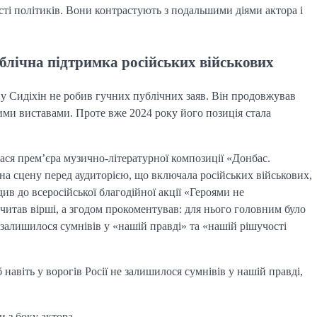
сті політиків. Вони контрастують з подальшими діями актора і
ублічна підтримка російських військових
ну Сидіхін не робив гучних публічних заяв. Він продовжував
ними виставами. Проте вже 2024 року його позиція стала
улася прем’єра музично-літературної композиції «Донбас.
а сцену перед аудиторією, що включала російських військових,
ив до всеросійської благодійної акції «Героями не
читав вірші, а згодом прокоментував: для нього головним було
е залишилося сумнівів у «нашій правді» та «нашій рішучості
авіть у ворогів Росії не залишилося сумнівів у нашій правді,
 з боку актора.