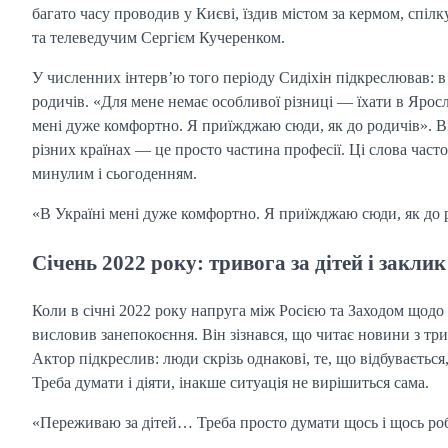
багато часу проводив у Києві, їздив містом за кермом, спі
та телеведучим Сергієм Кучеренком.
У численних інтерв’ю того періоду Сидіхін підкреслював: в
родичів. «Для мене немає особливої різниці — їхати в Ярос
мені дуже комфортно. Я приїжджаю сюди, як до родичів». Ві
різних країнах — це просто частина професії. Ці слова част
минулим і сьогоденням.
«В Україні мені дуже комфортно. Я приїжджаю сюди, як до 
Січень 2022 року: тривога за дітей і заклик
Коли в січні 2022 року напруга між Росією та Заходом щодо У
висловив занепокоєння. Він зізнався, що читає новини з трив
Актор підкреслив: люди скрізь однакові, те, що відбувається
Треба думати і діяти, інакше ситуація не вирішиться сама.
«Переживаю за дітей… Треба просто думати щось і щось роб