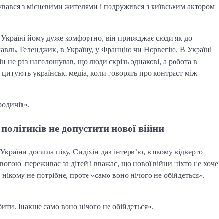
лкувався з місцевими жителями і подружився з київським актором
 Україні йому дуже комфортно, він приїжджає сюди як до
лавль, Геленджик, в Україну, у Францію чи Норвегію. В Україні
н не раз наголошував, що люди скрізь однакові, а робота в
о цитують українські медіа, коли говорять про контраст між
родичів».
 політиків не допустити нової війни
країни досягла піку, Сидіхін дав інтерв’ю, в якому відверто
огою, переживає за дітей і вважає, що нової війни ніхто не хоче
, нікому не потрібне, проте «само воно нічого не обійдеться».
ити. Інакше само воно нічого не обійдеться».