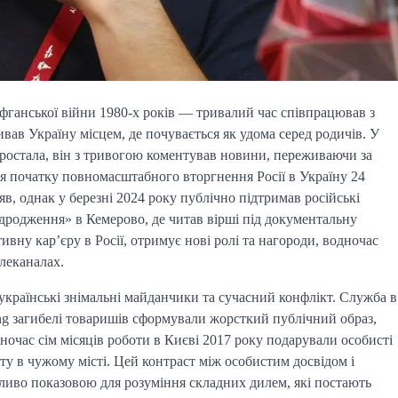
афганської війни 1980-х років — тривалий час співпрацював з
вав Україну місцем, де почувається як удома серед родичів. У
наростала, він з тривогою коментував новини, переживаючи за
сля початку повномасштабного вторгнення Росії в Україну 24
в, однак у березні 2024 року публічно підтримав російські
ідродження» в Кемерово, де читав вірші під документальну
ивну кар’єру в Росії, отримує нові ролі та нагороди, водночас
елеканалах.
українські знімальні майданчики та сучасний конфлікт. Служба в
sing загибелі товаришів сформували жорсткий публічний образ,
дночас сім місяців роботи в Києві 2017 року подарували особисті
ту в чужому місті. Цей контраст між особистим досвідом і
ливо показовою для розуміння складних дилем, які постають