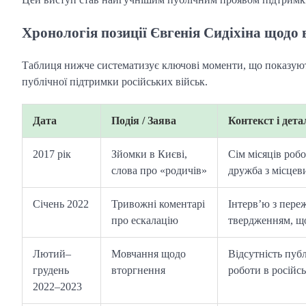
Хронологія позиції Євгенія Сидіхіна щодо 
Таблиця нижче систематизує ключові моменти, що показують
публічної підтримки російських військ.
Дата
Подія / Заява
Контекст і дета
2017 рік
Зйомки в Києві,
Сім місяців роб
слова про «родичів»
дружба з місцев
Січень 2022
Тривожні коментарі
Інтерв’ю з переж
про ескалацію
твердженням, що 
Лютий–
Мовчання щодо
Відсутність пуб
грудень
вторгнення
роботи в російсь
2022–2023