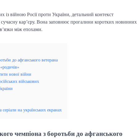
их із війною Росії проти України, детальний контекст
та сучасну кар’єру. Вона заповнює прогалини коротких новинних
зв’язки між епохами.
ротьби до афганського ветерана
о «родичів»
стити нової війни
осійських військових
України
та серіали на українських екранах
ького чемпіона з боротьби до афганського