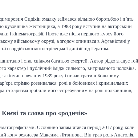
димирович Сидіхін змалку займався вільною боротьбою і п’ять
сію кузовщика-жестянщика, а 1983 року вступив на акторський
ики і кінематографії. Проте вже після першого курсу його
ькому військовому окрузі, а згодом опинився в Афганістані у
-ї гвардійської мотострілецької дивізії під Гератом.
 шпиталю і став свідком багатьох смертей. Актор рідко згадує то
ого характер і публічний імідж сильного, витриманого чоловіка.
і, закінчив навчання 1989 року і почав грати в Большому
ар’єра стрімко розвивалася: ролі в бойовиках і кримінальних
ура та харизма зробили його затребуваним на ролі полковників,
у Києві та слова про «родичів»
матографістами. Особливо запам’ятався період 2017 року, коли
ший коп» режисера Максима Літвинова. Він грав роль Анатолія,