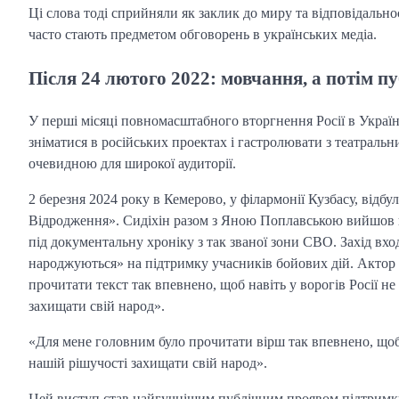
Ці слова тоді сприйняли як заклик до миру та відповідально
часто стають предметом обговорень в українських медіа.
Після 24 лютого 2022: мовчання, а потім п
У перші місяці повномасштабного вторгнення Росії в Украї
зніматися в російських проектах і гастролювати з театраль
очевидною для широкої аудиторії.
2 березня 2024 року в Кемерово, у філармонії Кузбасу, відб
Відродження». Сидіхін разом з Яною Поплавською вийшов н
під документальну хроніку з так званої зони СВО. Захід вход
народжуються» на підтримку учасників бойових дій. Актор 
прочитати текст так впевнено, щоб навіть у ворогів Росії н
захищати свій народ».
«Для мене головним було прочитати вірш так впевнено, щоб н
нашій рішучості захищати свій народ».
Цей виступ став найгучнішим публічним проявом підтримки