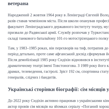
ветерана
Народжений 2 жовтня 1964 року в Ленінграді Євгеній Воло
разів ставав чемпіоном міста. Після школи опанував профе
факультет Ленінградського державного інституту театру, муз
призвали до Радянської армії. Службу розпочав у Туркестанс
складі танкового батальйону 101-го мотострілецького полку 5
Там, у 1983–1985 роках, він перехворів на тиф, потрапив до
період детально, проте саме афганський досвід сформував й
Після демобілізації 1985 року Сидіхін відновився в інститут
драматичному театрі імені Товстоногова. З 1989 року його к
драмах, телеведення, гастролі. Зріст 192 см, спортивна стат
генералів, слідчих і бандитів.
Українські сторінки біографії: сім місяців 
До 2022 року Сидіхін активно працював з українськими кіне
актор провів сім місяців на зйомках серіалу «Поганий хоро