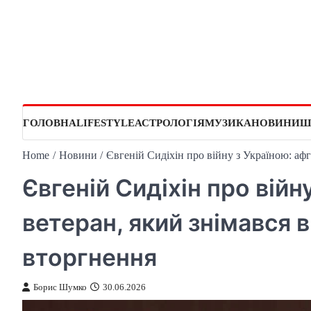
Skip
to
content
ГОЛОВНА
LIFESTYLE
АСТРОЛОГІЯ
МУЗИКА
НОВИНИ
Ш
Home
Новини
Євгеній Сидіхін про війну з Україною: аф
Євгеній Сидіхін про війн
ветеран, який знімався в
вторгнення
Борис Шумко
30.06.2026