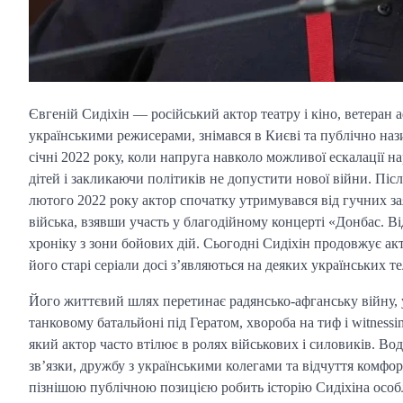
Євгеній Сидіхін — російський актор театру і кіно, ветеран 
українськими режисерами, знімався в Києві та публічно нази
січні 2022 року, коли напруга навколо можливої ескалації 
дітей і закликаючи політиків не допустити нової війни. Пі
лютого 2022 року актор спочатку утримувався від гучних зая
війська, взявши участь у благодійному концерті «Донбас. В
хроніку з зони бойових дій. Сьогодні Сидіхін продовжує акт
його старі серіали досі з’являються на деяких українських т
Його життєвий шлях перетинає радянсько-афганську війну, 
танковому батальйоні під Гератом, хвороба на тиф і witnes
який актор часто втілює в ролях військових і силовиків. Во
зв’язки, дружбу з українськими колегами та відчуття комфор
пізнішою публічною позицією робить історію Сидіхіна особ