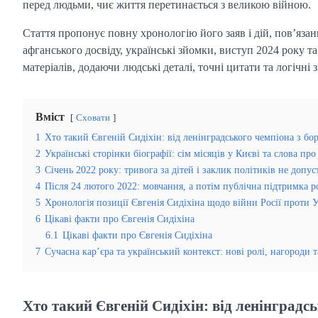
перед людьми, чиє життя перетинається з великою війною.
Стаття пропонує повну хронологію його заяв і дій, пов’язан
афганського досвіду, українські зйомки, виступ 2024 року 
матеріалів, додаючи людські деталі, точні цитати та логічні 
Вміст
Сховати
1
Хто такий Євгеній Сидіхін: від ленінградського чемпіона з бо
2
Українські сторінки біографії: сім місяців у Києві та слова пр
3
Січень 2022 року: тривога за дітей і заклик політиків не допу
4
Після 24 лютого 2022: мовчання, а потім публічна підтримка р
5
Хронологія позиції Євгенія Сидіхіна щодо війни Росії проти 
6
Цікаві факти про Євгенія Сидіхіна
6.1
Цікаві факти про Євгенія Сидіхіна
7
Сучасна кар’єра та український контекст: нові ролі, нагороди 
Хто такий Євгеній Сидіхін: від ленінградс