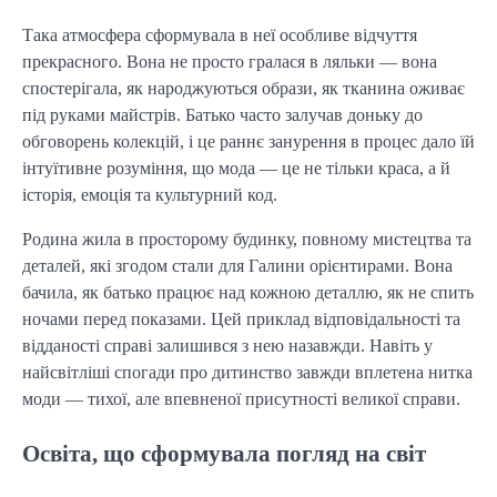
Така атмосфера сформувала в неї особливе відчуття
прекрасного. Вона не просто гралася в ляльки — вона
спостерігала, як народжуються образи, як тканина оживає
під руками майстрів. Батько часто залучав доньку до
обговорень колекцій, і це раннє занурення в процес дало їй
інтуїтивне розуміння, що мода — це не тільки краса, а й
історія, емоція та культурний код.
Родина жила в просторому будинку, повному мистецтва та
деталей, які згодом стали для Галини орієнтирами. Вона
бачила, як батько працює над кожною деталлю, як не спить
ночами перед показами. Цей приклад відповідальності та
відданості справі залишився з нею назавжди. Навіть у
найсвітліші спогади про дитинство завжди вплетена нитка
моди — тихої, але впевненої присутності великої справи.
Освіта, що сформувала погляд на світ