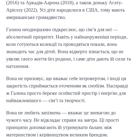
(2016) та Аркадія-Аарона (2018), а також доньку Агату-
Аріеллу (2022). Усі діти народилися в США, тому мають
американське громадянство.
Галина неодноразово підкреслює, що сім’я для неї —
абсолютний пріоритет. Навіть у найнапруженіші періоди,
коли готуються колекції та проводяться покази, вона
знаходить час для дітей. Вона відверто зізнається, що не
уявляє свого життя без родини, і саме діти дають їй сили та
натхнення.
Вона не приховує, що вважає себе інтровертом, і іноді ця
закритість сприймається оточенням як снобізм. Насправді
ж Галина просто береже особистий простір і енергію для
найважливішого — сім’ї та творчості.
Вона не любить запізнень — вважає це зневагою до
чужого часу. Не відкладає справи на завтра. Ці прості
принципи допомагають їй утримувати баланс між
материнством і керівництвом великим брендом.