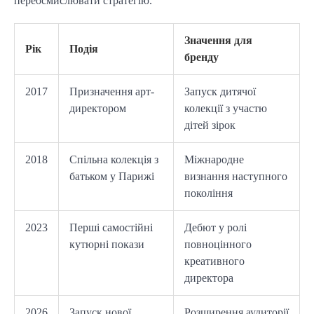
переосмислювати стратегію.
Значення для
Рік
Подія
бренду
2017
Призначення арт-
Запуск дитячої
директором
колекції з участю
дітей зірок
2018
Спільна колекція з
Міжнародне
батьком у Парижі
визнання наступного
покоління
2023
Перші самостійні
Дебют у ролі
кутюрні покази
повноцінного
креативного
директора
2026
Запуск нової
Розширення аудиторії