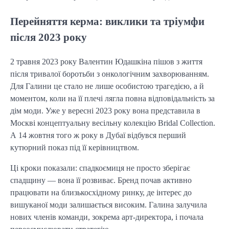
Перейняття керма: виклики та тріумфи
після 2023 року
2 травня 2023 року Валентин Юдашкіна пішов з життя
після тривалої боротьби з онкологічним захворюванням.
Для Галини це стало не лише особистою трагедією, а й
моментом, коли на її плечі лягла повна відповідальність за
дім моди. Уже у вересні 2023 року вона представила в
Москві концептуальну весільну колекцію Bridal Collection.
А 14 жовтня того ж року в Дубаї відбувся перший
кутюрний показ під її керівництвом.
Ці кроки показали: спадкоємиця не просто зберігає
спадщину — вона її розвиває. Бренд почав активно
працювати на близькосхідному ринку, де інтерес до
вишуканої моди залишається високим. Галина залучила
нових членів команди, зокрема арт-директора, і почала