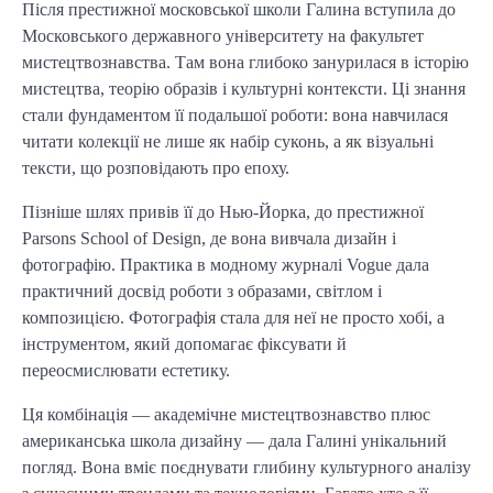
Після престижної московської школи Галина вступила до
Московського державного університету на факультет
мистецтвознавства. Там вона глибоко занурилася в історію
мистецтва, теорію образів і культурні контексти. Ці знання
стали фундаментом її подальшої роботи: вона навчилася
читати колекції не лише як набір суконь, а як візуальні
тексти, що розповідають про епоху.
Пізніше шлях привів її до Нью-Йорка, до престижної
Parsons School of Design, де вона вивчала дизайн і
фотографію. Практика в модному журналі Vogue дала
практичний досвід роботи з образами, світлом і
композицією. Фотографія стала для неї не просто хобі, а
інструментом, який допомагає фіксувати й
переосмислювати естетику.
Ця комбінація — академічне мистецтвознавство плюс
американська школа дизайну — дала Галині унікальний
погляд. Вона вміє поєднувати глибину культурного аналізу