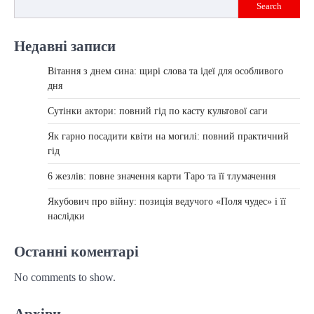
Search
Недавні записи
Вітання з днем сина: щирі слова та ідеї для особливого
дня
Сутінки актори: повний гід по касту культової саги
Як гарно посадити квіти на могилі: повний практичний
гід
6 жезлів: повне значення карти Таро та її тлумачення
Якубович про війну: позиція ведучого «Поля чудес» і її
наслідки
Останні коментарі
No comments to show.
Архіви