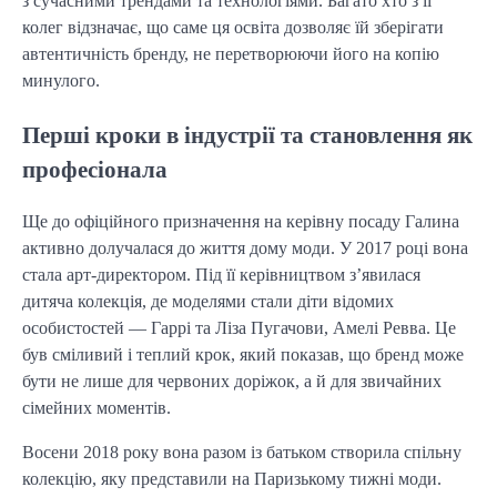
з сучасними трендами та технологіями. Багато хто з її
колег відзначає, що саме ця освіта дозволяє їй зберігати
автентичність бренду, не перетворюючи його на копію
минулого.
Перші кроки в індустрії та становлення як
професіонала
Ще до офіційного призначення на керівну посаду Галина
активно долучалася до життя дому моди. У 2017 році вона
стала арт-директором. Під її керівництвом з’явилася
дитяча колекція, де моделями стали діти відомих
особистостей — Гаррі та Ліза Пугачови, Амелі Ревва. Це
був сміливий і теплий крок, який показав, що бренд може
бути не лише для червоних доріжок, а й для звичайних
сімейних моментів.
Восени 2018 року вона разом із батьком створила спільну
колекцію, яку представили на Паризькому тижні моди.