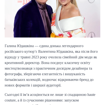
Галина Юдашкіна — єдина донька легендарного
російського кутюр’є Валентина Юдашкіна, яка після його
відходу у травні 2023 року очолила сімейний дім моди як
креативний директор. Вона поєднує класичну освіту
мистецтвознавця з практичним досвідом дизайнера та
фотографа, зберігаючи елегантність і вишуканість
батьківських колекцій, водночас відкриваючи бренд до
нових форматів і ширшої аудиторії.
Сьогодні її ім’я асоціюється не лише зі спадщиною haute
couture, а й із сучасними рішеннями: запуском