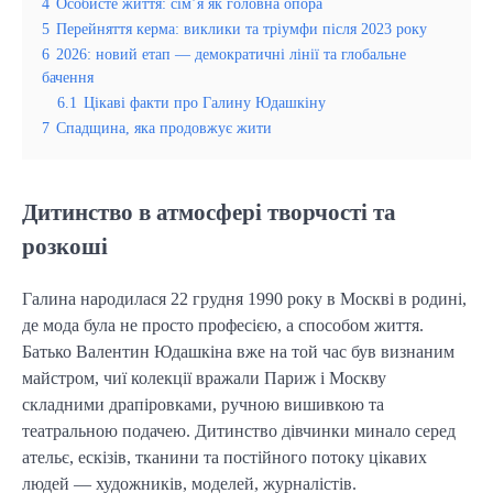
4
Особисте життя: сім’я як головна опора
5
Перейняття керма: виклики та тріумфи після 2023 року
6
2026: новий етап — демократичні лінії та глобальне
бачення
6.1
Цікаві факти про Галину Юдашкіну
7
Спадщина, яка продовжує жити
Дитинство в атмосфері творчості та
розкоші
Галина народилася 22 грудня 1990 року в Москві в родині,
де мода була не просто професією, а способом життя.
Батько Валентин Юдашкіна вже на той час був визнаним
майстром, чиї колекції вражали Париж і Москву
складними драпіровками, ручною вишивкою та
театральною подачею. Дитинство дівчинки минало серед
ательє, ескізів, тканини та постійного потоку цікавих
людей — художників, моделей, журналістів.