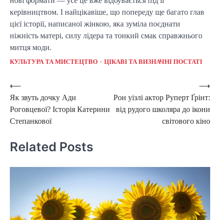
нові формати — усе це вже відбувається під її
керівництвом. І найцікавіше, що попереду ще багато глав
цієї історії, написаної жінкою, яка зуміла поєднати
ніжність матері, силу лідера та тонкий смак справжнього
митця моди.
КУЛЬТУРА ТА МИСТЕЦТВО
ЦІКАВІ ТА ВИЗНАЧНІ ПОСТАТІ
Post
⟵
⟶
Як звуть дочку Ади
Рон уізлі актор Руперт Ґрінт:
navigation
Роговцевої? Історія Катерини
від рудого школяра до ікони
Степанкової
світового кіно
Related Posts