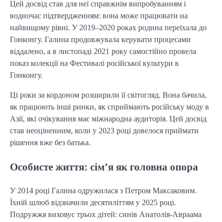
Цей досвід став для неї справжнім випробуванням і
водночас підтвердженням: вона може працювати на
найвищому рівні. У 2019–2020 роках родина переїхала до
Гонконгу. Галина продовжувала керувати процесами
віддалено, а в листопаді 2021 року самостійно провела
показ колекції на Фестивалі російської культури в
Гонконгу.
Ці роки за кордоном розширили її світогляд. Вона бачила,
як працюють інші ринки, як сприймають російську моду в
Азії, які очікування має міжнародна аудиторія. Цей досвід
став неоціненним, коли у 2023 році довелося приймати
рішення вже без батька.
Особисте життя: сім’я як головна опора
У 2014 році Галина одружилася з Петром Максаковим.
Їхній шлюб відзначили десятиліттям у 2025 році.
Подружжя виховує трьох дітей: синів Анатолія-Авраама