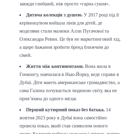
завжди глибший, ніж просто «гарна сукня».
Дитяча колекція з душею.
У 2017 році під її
керівництвом вийшла лінія для дітей, де
моделями стали малюки Алли Пугачової та
Олександра Ревви. Це був не маркетинговий хід,
а щире бажання зробити бренд ближчим до
сімей.
Життя між континентами.
Вона жила в
Гонконгу, навчалася в Нью-Йорку, веде справи в
Дубаї. Діти мають американське громадянство, а
сама Галина почувається людиною світу, яка не
прив’язана до одного місця.
Перший кутюрний показ без батька.
14
жовтня 2023 року в Дубаї вона самостійно
провела показ, який став символом нового
етапу. Колекція вийшла сильною і зрілою, попри