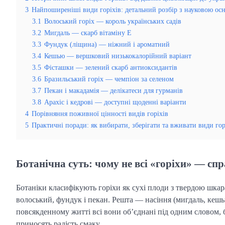
3
Найпоширеніші види горіхів: детальний розбір з науковою ос
3.1
Волоський горіх — король українських садів
3.2
Мигдаль — скарб вітаміну Е
3.3
Фундук (ліщина) — ніжний і ароматний
3.4
Кешью — вершковий низькокалорійний варіант
3.5
Фісташки — зелений скарб антиоксидантів
3.6
Бразильський горіх — чемпіон за селеном
3.7
Пекан і макадамія — делікатеси для гурманів
3.8
Арахіс і кедрові — доступні щоденні варіанти
4
Порівняння поживної цінності видів горіхів
5
Практичні поради: як вибирати, зберігати та вживати види гор
Ботанічна суть: чому не всі «горіхи» — спр
Ботаніки класифікують горіхи як сухі плоди з твердою шка
волоський, фундук і пекан. Решта — насіння (мигдаль, кешью),
повсякденному житті всі вони об’єднані під одним словом, 
приносять радість смаку.