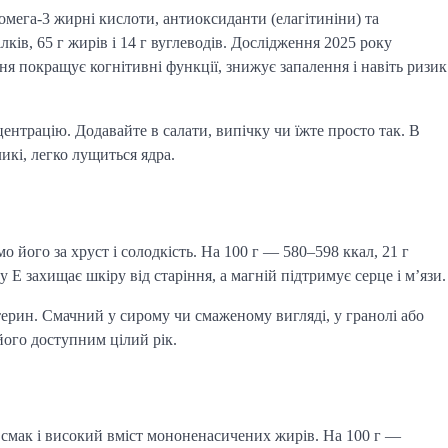
 омега-3 жирні кислоти, антиоксиданти (елагітиніни) та
лків, 65 г жирів і 14 г вуглеводів. Дослідження 2025 року
я покращує когнітивні функції, знижує запалення і навіть ризик
ентрацію. Додавайте в салати, випічку чи їжте просто так. В
кі, легко лущиться ядра.
о його за хруст і солодкість. На 100 г — 580–598 ккал, 21 г
ну Е захищає шкіру від старіння, а магній підтримує серце і м’язи.
терин. Смачний у сирому чи смаженому вигляді, у гранолі або
ого доступним цілий рік.
й смак і високий вміст мононенасичених жирів. На 100 г —