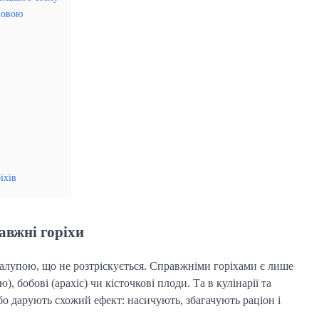
новою
іхів
авжні горіхи
ралупою, що не розтріскується. Справжніми горіхами є лише
 бобові (арахіс) чи кісточкові плоди. Та в кулінарії та
бо дарують схожий ефект: насичують, збагачують раціон і