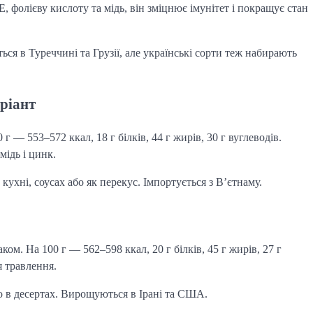
 E, фолієву кислоту та мідь, він зміцнює імунітет і покращує стан
ься в Туреччині та Грузії, але українські сорти теж набирають
ріант
 г — 553–572 ккал, 18 г білків, 44 г жирів, 30 г вуглеводів.
ідь і цинк.
 кухні, соусах або як перекус. Імпортується з В’єтнаму.
ком. На 100 г — 562–598 ккал, 20 г білків, 45 г жирів, 27 г
я травлення.
о в десертах. Вирощуються в Ірані та США.