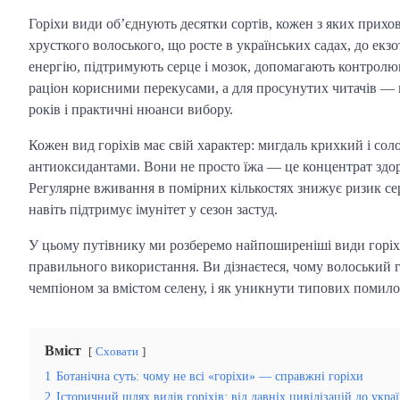
Горіхи види об’єднують десятки сортів, кожен з яких прихов
хрусткого волоського, що росте в українських садах, до екз
енергію, підтримують серце і мозок, допомагають контролюв
раціон корисними перекусами, а для просунутих читачів — г
років і практичні нюанси вибору.
Кожен вид горіхів має свій характер: мигдаль крихкий і с
антиоксидантами. Вони не просто їжа — це концентрат здоро
Регулярне вживання в помірних кількостях знижує ризик се
навіть підтримує імунітет у сезон застуд.
У цьому путівнику ми розберемо найпоширеніші види горіхів
правильного використання. Ви дізнаєтеся, чому волоський г
чемпіоном за вмістом селену, і як уникнути типових помило
Вміст
Сховати
1
Ботанічна суть: чому не всі «горіхи» — справжні горіхи
2
Історичний шлях видів горіхів: від давніх цивілізацій до укра