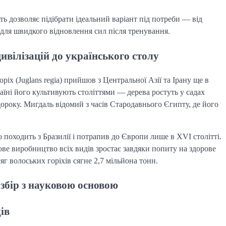
ть дозволяє підібрати ідеальний варіант під потреби — від
 для швидкого відновлення сил після тренування.
цивілізацій до українського столу
х (Juglans regia) прийшов з Центральної Азії та Ірану ще в
їні його культивують століттями — дерева ростуть у садах
ороку. Мигдаль відомий з часів Стародавнього Єгипту, де його
 походить з Бразилії і потрапив до Європи лише в XVI столітті.
ове виробництво всіх видів зростає завдяки попиту на здорове
г волоських горіхів сягне 2,7 мільйона тонн.
збір з науковою основою
ів