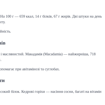
. На 100 г — 659 ккал, 14 г білків, 67 г жирів. Дві штуки на день
ту.
йність.
нів
ий і маслянистий. Макадамія (Macadamia) — найжирніша, 718
.
опомагає при авітамінозі та суглобах.
нти
сокий білок. Кедрові горіхи — насіння сосни, багаті на вітамін