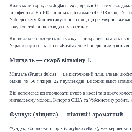
Волоський горіх, або Juglans regia, вражає багатим складом:
поліфеноли. На 100 г припадає близько 650–718 ккал, 15 г бі
Університету Коннектикуту показали, що регулярне вживанн
раку товстої кишки завдяки уролітінам.
Він ідеально підходить для мозку — покращує пам’ять і конц
Україні сорти на кшталт «Бомба» чи «Паперовий» дають вели
Мигдаль — скарб вітаміну Е
Мигдаль (Prunus dulcis) — це кісточковий плід, але ми любим
білків, 49–50 г жирів, 22 г вуглеводів. Високий вміст вітамі
Він допомагає контролювати цукор в крові та знижує холес
мигдалевому молоці. Імпорт з США та Узбекистану робить й
Фундук (ліщина) — ніжний і ароматний
Фундук, або лісовий горіх (Corylus avellana), має вершкови