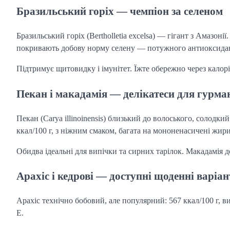
Бразильський горіх — чемпіон за селеном
Бразильський горіх (Bertholletia excelsa) — гігант з Амазонії
покривають добову норму селену — потужного антиоксидан
Підтримує щитовидку і імунітет. Їжте обережно через калорі
Пекан і макадамія — делікатеси для гурма
Пекан (Carya illinoinensis) близький до волоського, солодк
ккал/100 г, з ніжним смаком, багата на мононенасичені жири
Обидва ідеальні для випічки та сирних тарілок. Макадамія д
Арахіс і кедрові — доступні щоденні варіа
Арахіс технічно бобовий, але популярний: 567 ккал/100 г, ви
E.