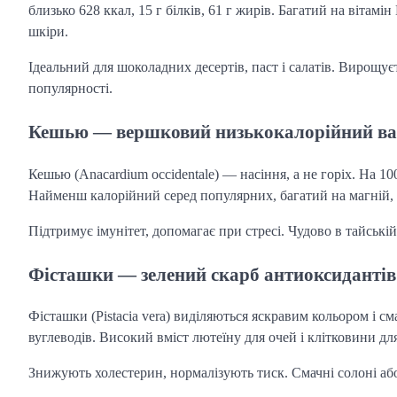
близько 628 ккал, 15 г білків, 61 г жирів. Багатий на вітамін
шкіри.
Ідеальний для шоколадних десертів, паст і салатів. Вирощуєт
популярності.
Кешью — вершковий низькокалорійний ва
Кешью (Anacardium occidentale) — насіння, а не горіх. На 100
Найменш калорійний серед популярних, багатий на магній, м
Підтримує імунітет, допомагає при стресі. Чудово в тайській
Фісташки — зелений скарб антиоксидантів
Фісташки (Pistacia vera) виділяються яскравим кольором і сма
вуглеводів. Високий вміст лютеїну для очей і клітковини дл
Знижують холестерин, нормалізують тиск. Смачні солоні аб