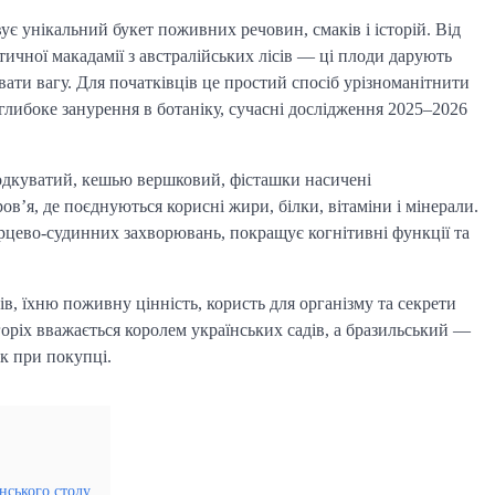
ує унікальний букет поживних речовин, смаків і історій. Від
отичної макадамії з австралійських лісів — ці плоди дарують
ати вагу. Для початківців це простий спосіб урізноманітнити
либоке занурення в ботаніку, сучасні дослідження 2025–2026
олодкуватий, кешью вершковий, фісташки насичені
в’я, де поєднуються корисні жири, білки, вітаміни і мінерали.
рцево-судинних захворювань, покращує когнітивні функції та
, їхню поживну цінність, користь для організму та секрети
оріх вважається королем українських садів, а бразильський —
к при покупці.
їнського столу