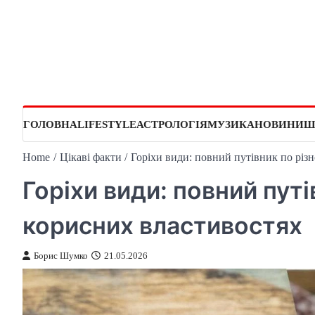
Skip
to
content
ГОЛОВНА
LIFESTYLE
АСТРОЛОГІЯ
МУЗИКА
НОВИНИ
Ш
Home
Цікаві факти
Горіхи види: повний путівник по різн
Горіхи види: повний путі
корисних властивостях
Борис Шумко
21.05.2026