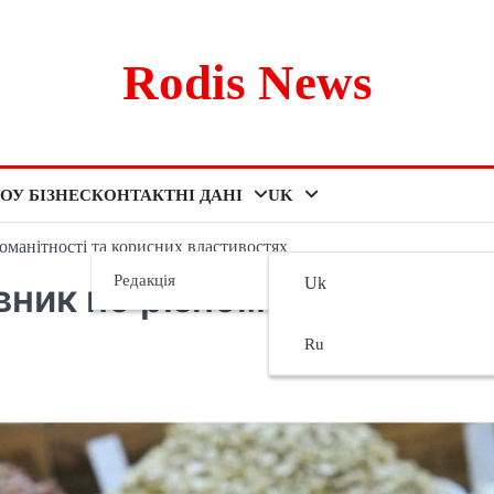
Rodis News
ОУ БІЗНЕС
КОНТАКТНІ ДАНІ
UK
оманітності та корисних властивостях
Редакція
Uk
вник по різноманітності та
Ru