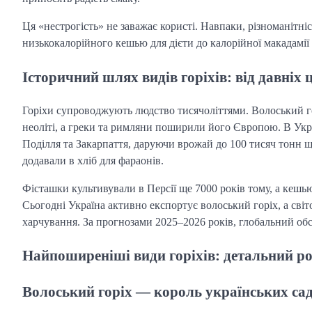
Ця «нестрогість» не заважає користі. Навпаки, різноманітніс
низькокалорійного кешью для дієти до калорійної макадамії
Історичний шлях видів горіхів: від давніх 
Горіхи супроводжують людство тисячоліттями. Волоський горі
неоліті, а греки та римляни поширили його Європою. В Укра
Поділля та Закарпаття, даруючи врожай до 100 тисяч тонн щ
додавали в хліб для фараонів.
Фісташки культивували в Персії ще 7000 років тому, а кешью
Сьогодні Україна активно експортує волоський горіх, а світ
харчування. За прогнозами 2025–2026 років, глобальний обся
Найпоширеніші види горіхів: детальний ро
Волоський горіх — король українських сад