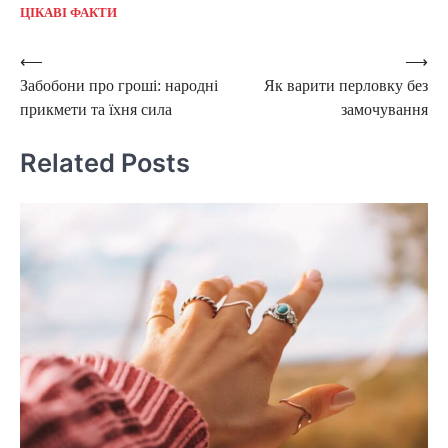
ЦІКАВІ ФАКТИ
Post
⟵
⟶
Забобони про гроші: народні
Як варити перловку без
navigation
прикмети та їхня сила
замочування
Related Posts