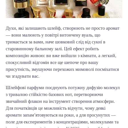
Духи, які залишають шлейф, створюють не просто аромат
— вони малюють у повітрі витончену вуаль, що
тримається за вами, наче шовковий слід від сукні в
старовинному бальному залі. Цей ефект робить
композицію живою: ви вже вийшли з кімнати, а легкий,
спокусливий відгомін все ще шепоче про вашу
присутність, змушуючи перехожих мимоволі посміхатися
чи згадувати вас.
Шлейфові парфуми поєднують потужну дифузію молекул
з тривалою стійкістю базових нот, перетворюючи
звичайний флакон на інструмент створення атмосфери.
Для початківців це можливість відчути, чому деякі
аромати запам’ятовуються на роки, а для просунутих —
поле для експериментів з концентраціями, молекулами та