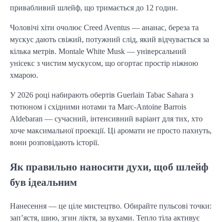
привабливий шлейф, що тримається до 12 годин.
Чоловічі хіти очолює Creed Aventus — ананас, береза та
мускус дають свіжий, потужний слід, який відчувається за
кілька метрів. Montale White Musk — універсальний
унісекс з чистим мускусом, що огортає простір ніжною
хмарою.
У 2026 році набирають обертів Guerlain Tabac Sahara з
тютюном і східними нотами та Marc-Antoine Barrois
Aldebaran — сучасний, інтенсивний варіант для тих, хто
хоче максимальної проекції. Ці аромати не просто пахнуть,
вони розповідають історії.
Як правильно наносити духи, щоб шлейф
був ідеальним
Нанесення — це ціле мистецтво. Обирайте пульсові точки:
зап’ястя, шию, згин ліктя, за вухами. Тепло тіла активує