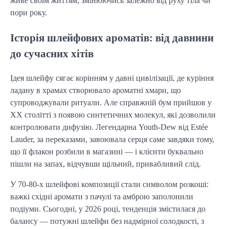
живе своїм життям, змінюючись залежно від руху тіла чи
пори року.
Історія шлейфових ароматів: від давнини
до сучасних хітів
Ідея шлейфу сягає корінням у давні цивілізації, де куріння
ладану в храмах створювало ароматні хмари, що
супроводжували ритуали. Але справжній бум прийшов у
XX столітті з появою синтетичних молекул, які дозволили
контролювати дифузію. Легендарна Youth-Dew від Estée
Lauder, за переказами, завоювала серця саме завдяки тому,
що її флакон розбили в магазині — і клієнти буквально
пішли на запах, відчувши щільний, привабливий слід.
У 70-80-х шлейфові композиції стали символом розкоші:
важкі східні аромати з пачулі та амброю заполонили
подіуми. Сьогодні, у 2026 році, тенденція змістилася до
балансу — потужні шлейфи без надмірної солодкості, з