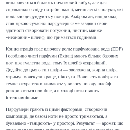
випаровуються й дають початковий вибух, але для
справжнього сліду потрібні важчі, менш леткі сполуки, які
повільно дифундують у повітрі. Амброксан, наприклад,
став зіркою сучасної парфумерії саме завдяки своїй
здатності створювати потужний, чистий, майже
«неоновий» шлейф, що тримається годинами.
Концентрація грає ключову роль: парфумована вода (EDP)
і особливо чисті парфуми (Extrait) мають більше базових
нот, ніж туалетна вода, тому їх шлейф яскравіший.
Додайте до цього тип шкіри — зволожена, жирна шкіра
утримує молекули краще, ніж суха. Вологість повітря та
температура теж впливають: у вологу погоду шлейф
розкривається повніше, а в холоді ноти стають
інтенсивнішими.
Парфумери грають із цими факторами, створюючи
композиції, де базові ноти не просто тримаються, а
буквально «танцюють» у просторі. Результат — аромат, що