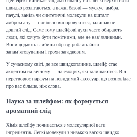
Цей ефект виникає завдяки балансу нот: легкі верхні ноти
швидко розлітаються, а важкі базові — мускус, амбра,
пачулі, ваніль чи синтетичні молекули на кшталт
амброксану — повільно випаровуються, залишаючи
довгий слід. Саме тому шлейфові духи часто обирають
люди, які хочуть бути помітними, але не нав’язливими.
Вони додають глибини образу, роблять його
запам’ятовуваним і трохи загадковим.
У сучасному світі, де все швидкоплинне, шлейф стає
акцентом на вічному — на емоціях, які залишаються. Він
перетворює парфум на невидимий аксесуар, що розповідає
про вас більше, ніж слова.
Наука за шлейфом: як формується
ароматний слід
Хімія шлейфу починається з молекулярної ваги
інгредієнтів. Легкі молекули з низькою вагою швидко