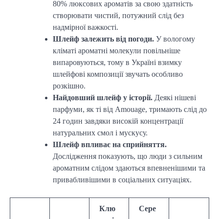
80% люксових ароматів за свою здатність
створювати чистий, потужний слід без
надмірної важкості.
Шлейф залежить від погоди.
У вологому
кліматі ароматні молекули повільніше
випаровуються, тому в Україні взимку
шлейфові композиції звучать особливо
розкішно.
Найдовший шлейф у історії.
Деякі нішеві
парфуми, як ті від Amouage, тримають слід до
24 годин завдяки високій концентрації
натуральних смол і мускусу.
Шлейф впливає на сприйняття.
Дослідження показують, що люди з сильним
ароматним слідом здаються впевненішими та
привабливішими в соціальних ситуаціях.
Клю
Сере