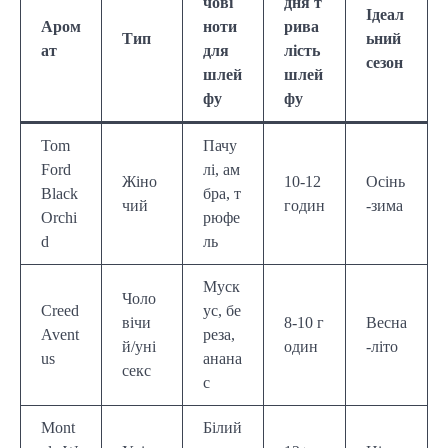
чові
дня т
Ідеал
Аром
ноти
рива
Тип
ьний
ат
для
лість
сезон
шлей
шлей
фу
фу
Tom
Пачу
Ford
лі, ам
Жіно
10-12
Осінь
Black
бра, т
чий
годин
-зима
Orchi
рюфе
d
ль
Муск
Чоло
Creed
ус, бе
вічи
8-10 г
Весна
Avent
реза,
й/уні
один
-літо
us
анана
секс
с
Mont
Білий