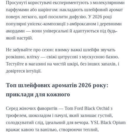
Просунуті користувачі експериментують з молекулярними
парфумами або шарінгом: накладають шлейфовий аромат
поверх легкого, щоб посилити дифузію. У 2026 році
популярні унісекс-композиції з амброксаном і деревними
акордами — вони універсальні й адаптуються під будь-
який настрій.
Не забувайте про сезон: взимку важкі шлейфи звучать
розкішно, влітку — свіжі цитрусові з мускусною базою.
Тестуйте в магазині на чистій шкірі, без інших запахів, і
довіртеся інтуїції.
Топ шлейфових ароматів 2026 року:
приклади для кожного
Серед жіночих фаворитів — Tom Ford Black Orchid з
трюфелем, шоколадом і пачулі, який залишає густий,
солодкуватий слід, ідеальний для вечора. YSL Black Opium
вражає кавою та ванілью, створюючи теплий,