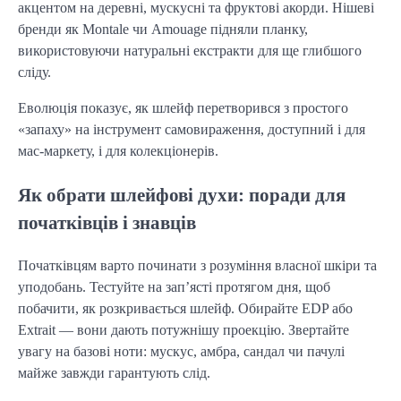
акцентом на деревні, мускусні та фруктові акорди. Нішеві
бренди як Montale чи Amouage підняли планку,
використовуючи натуральні екстракти для ще глибшого
сліду.
Еволюція показує, як шлейф перетворився з простого
«запаху» на інструмент самовираження, доступний і для
мас-маркету, і для колекціонерів.
Як обрати шлейфові духи: поради для
початківців і знавців
Початківцям варто починати з розуміння власної шкіри та
уподобань. Тестуйте на зап’ясті протягом дня, щоб
побачити, як розкривається шлейф. Обирайте EDP або
Extrait — вони дають потужнішу проекцію. Звертайте
увагу на базові ноти: мускус, амбра, сандал чи пачулі
майже завжди гарантують слід.