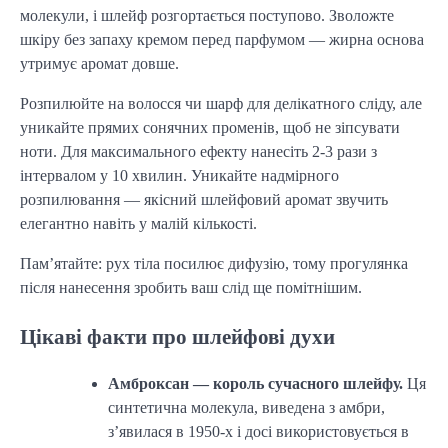
молекули, і шлейф розгортається поступово. Зволожте
шкіру без запаху кремом перед парфумом — жирна основа
утримує аромат довше.
Розпилюйте на волосся чи шарф для делікатного сліду, але
уникайте прямих сонячних променів, щоб не зіпсувати
ноти. Для максимального ефекту нанесіть 2-3 рази з
інтервалом у 10 хвилин. Уникайте надмірного
розпилювання — якісний шлейфовий аромат звучить
елегантно навіть у малій кількості.
Пам’ятайте: рух тіла посилює дифузію, тому прогулянка
після нанесення зробить ваш слід ще помітнішим.
Цікаві факти про шлейфові духи
Амброксан — король сучасного шлейфу.
Ця
синтетична молекула, виведена з амбри,
з’явилася в 1950-х і досі використовується в