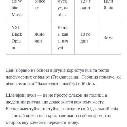
ale W
Унісе
муск
12+ г
Ціли
hite
кс
ус, ва
один
й рік
Musk
ніль
YSL
Ваніл
Black
Жіно
ь, кав
10 го
Зима
Opiu
чий
а, пач
дин
m
улі
Дані зібрано на основі відгуків користувачів та тестів
парфумерних спільнот (Fragrantica.ua). Таблиця показує, як
різні композиції балансують шлейф і стійкість.
Шлейфові духи — це не просто флакон на полиці, а
щоденний ритуал, що додає життя кожному жесту.
Експериментуйте, тестуйте, знаходьте свій ідеальний слід
— і нехай кожен ваш крок залишає за собою ароматну
історію, яку хочеться пережити знову.