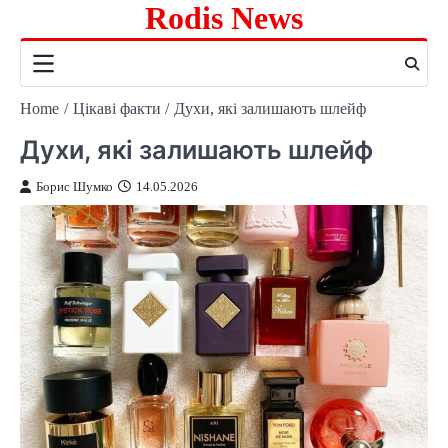
Rodis News
Skip
to
content
Home
Цікаві факти
Духи, які залишають шлейф
Духи, які залишають шлейф
Борис Шумко
14.05.2026