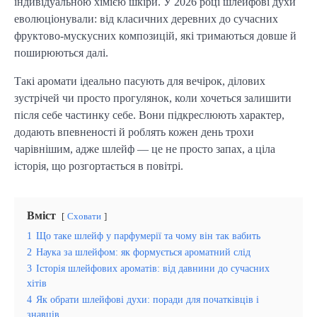
індивідуальною хімією шкіри. У 2026 році шлейфові духи
еволюціонували: від класичних деревних до сучасних
фруктово-мускусних композицій, які тримаються довше й
поширюються далі.
Такі аромати ідеально пасують для вечірок, ділових
зустрічей чи просто прогулянок, коли хочеться залишити
після себе частинку себе. Вони підкреслюють характер,
додають впевненості й роблять кожен день трохи
чарівнішим, адже шлейф — це не просто запах, а ціла
історія, що розгортається в повітрі.
Вміст
Сховати
1
Що таке шлейф у парфумерії та чому він так вабить
2
Наука за шлейфом: як формується ароматний слід
3
Історія шлейфових ароматів: від давнини до сучасних
хітів
4
Як обрати шлейфові духи: поради для початківців і
знавців