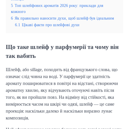
5
Топ шлейфових ароматів 2026 року: приклади для
кожного
6
Як правильно наносити духи, щоб шлейф був ідеальним
6.1
Цікаві факти про шлейфові духи
Що таке шлейф у парфумерії та чому він
так вабить
Шлейф, або sillage, походить від французького слова, що
означає слід човна на воді. У парфумерії це здатність
аромату поширюватися в повітрі на відстані, створюючи
ароматну хвилю, яку відчувають оточуючі навіть після
того, як ви пройшли повз. На відміну від стійкості, яка
вимірюється часом на шкірі чи одязі, шлейф — це саме
проекція: наскільки далеко й наскільки виразно лунає
композиція.