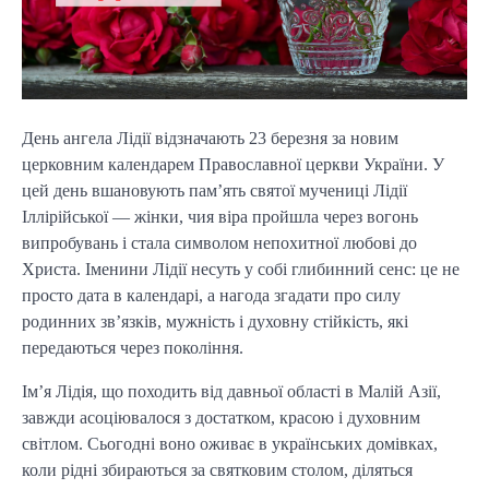
День ангела Лідії відзначають 23 березня за новим
церковним календарем Православної церкви України. У
цей день вшановують пам’ять святої мучениці Лідії
Іллірійської — жінки, чия віра пройшла через вогонь
випробувань і стала символом непохитної любові до
Христа. Іменини Лідії несуть у собі глибинний сенс: це не
просто дата в календарі, а нагода згадати про силу
родинних зв’язків, мужність і духовну стійкість, які
передаються через покоління.
Ім’я Лідія, що походить від давньої області в Малій Азії,
завжди асоціювалося з достатком, красою і духовним
світлом. Сьогодні воно оживає в українських домівках,
коли рідні збираються за святковим столом, діляться