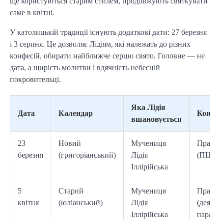
ще користуються старим стилем, продовжують святкувати
саме в квітні.
У католицькій традиції існують додаткові дати: 27 березня
і 3 серпня. Це дозволяє Лідіям, які належать до різних
конфесій, обирати найближче серцю свято. Головне — не
дата, а щирість молитви і вдячність небесній
покровительці.
Яка Лідія
Дата
Календар
Конфе
вшановується
23
Новий
Мучениця
Право
березня
(григоріанський)
Лідія
(ПЦУ)
Іллірійська
5
Старий
Мучениця
Право
квітня
(юліанський)
Лідія
(деякі
Іллірійська
парафі