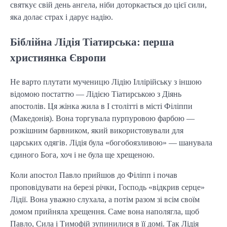
святкує свій день ангела, ніби доторкається до цієї сили,
яка долає страх і дарує надію.
Біблійна Лідія Тіатирська: перша
християнка Європи
Не варто плутати мученицю Лідію Іллірійську з іншою
відомою постаттю — Лідією Тіатирською з Діянь
апостолів. Ця жінка жила в I столітті в місті Філіппи
(Македонія). Вона торгувала пурпуровою фарбою —
розкішним барвником, який використовували для
царських одягів. Лідія була «богобоязливою» — шанувала
єдиного Бога, хоч і не була ще хрещеною.
Коли апостол Павло прийшов до Філіпп і почав
проповідувати на березі річки, Господь «відкрив серце»
Лідії. Вона уважно слухала, а потім разом зі всім своїм
домом прийняла хрещення. Саме вона наполягла, щоб
Павло, Сила і Тимофій зупинилися в її домі. Так Лідія