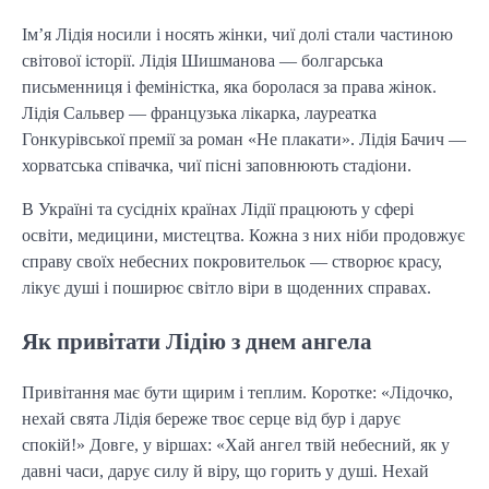
Ім’я Лідія носили і носять жінки, чиї долі стали частиною
світової історії. Лідія Шишманова — болгарська
письменниця і феміністка, яка боролася за права жінок.
Лідія Сальвер — французька лікарка, лауреатка
Гонкурівської премії за роман «Не плакати». Лідія Бачич —
хорватська співачка, чиї пісні заповнюють стадіони.
В Україні та сусідніх країнах Лідії працюють у сфері
освіти, медицини, мистецтва. Кожна з них ніби продовжує
справу своїх небесних покровительок — створює красу,
лікує душі і поширює світло віри в щоденних справах.
Як привітати Лідію з днем ангела
Привітання має бути щирим і теплим. Коротке: «Лідочко,
нехай свята Лідія береже твоє серце від бур і дарує
спокій!» Довге, у віршах: «Хай ангел твій небесний, як у
давні часи, дарує силу й віру, що горить у душі. Нехай