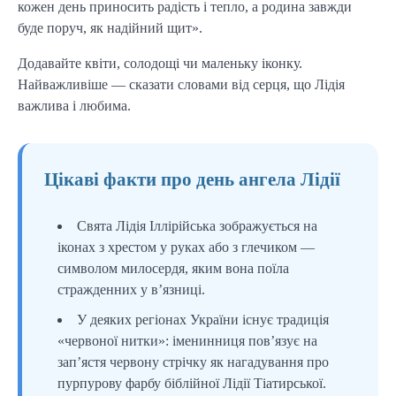
кожен день приносить радість і тепло, а родина завжди
буде поруч, як надійний щит».
Додавайте квіти, солодощі чи маленьку іконку.
Найважливіше — сказати словами від серця, що Лідія
важлива і любима.
Цікаві факти про день ангела Лідії
Свята Лідія Іллірійська зображується на
іконах з хрестом у руках або з глечиком —
символом милосердя, яким вона поїла
стражденних у в’язниці.
У деяких регіонах України існує традиція
«червоної нитки»: іменинниця пов’язує на
зап’ястя червону стрічку як нагадування про
пурпурову фарбу біблійної Лідії Тіатирської.