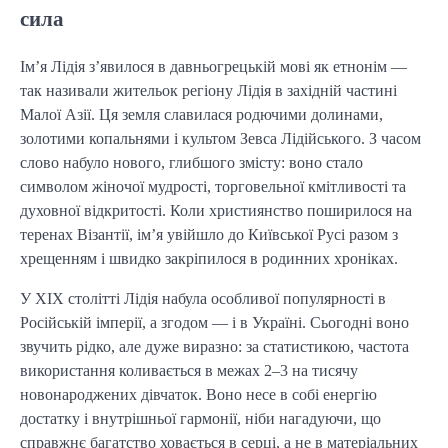
сила
Ім’я Лідія з’явилося в давньогрецькій мові як етнонім —
так називали жительок регіону Лідія в західній частині
Малої Азії. Ця земля славилася родючими долинами,
золотими копальнями і культом Зевса Лідійського. З часом
слово набуло нового, глибшого змісту: воно стало
символом жіночої мудрості, торговельної кмітливості та
духовної відкритості. Коли християнство поширилося на
теренах Візантії, ім’я увійшло до Київської Русі разом з
хрещенням і швидко закріпилося в родинних хроніках.
У XIX столітті Лідія набула особливої популярності в
Російській імперії, а згодом — і в Україні. Сьогодні воно
звучить рідко, але дуже виразно: за статистикою, частота
використання коливається в межах 2–3 на тисячу
новонароджених дівчаток. Воно несе в собі енергію
достатку і внутрішньої гармонії, ніби нагадуючи, що
справжнє багатство ховається в серці, а не в матеріальних