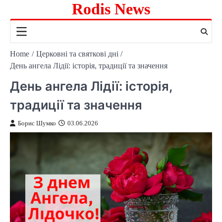
Rodis News
Skip
to
content
Home
Церковні та святкові дні
День ангела Лідії: історія, традиції та значення
День ангела Лідії: історія,
традиції та значення
Борис Шумко
03.06.2026