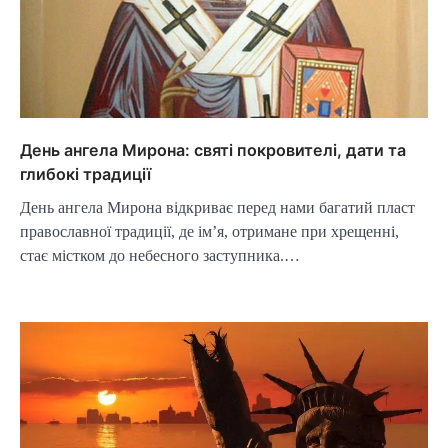
День ангела Мирона: святі покровителі, дати та
глибокі традиції
День ангела Мирона відкриває перед нами багатий пласт
православної традиції, де ім’я, отримане при хрещенні,
стає містком до небесного заступника.…