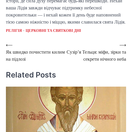
історії, де сила духу перемагає будь-які перешкоди. Нехай
ваша Лідія завжди відчуває підтримку небесної
покровительки — і нехай кожен її день буде наповнений
тією самою ніжністю і міццю, якими славилася свята Лідія.
РЕЛІГІЯ
ЦЕРКОВНІ ТА СВЯТКОВІ ДНІ
Post
⟵
⟶
Як швидко почистити килим
Сузір’я Тельця: міфи, зірки та
navigation
на підлозі
секрети нічного неба
Related Posts