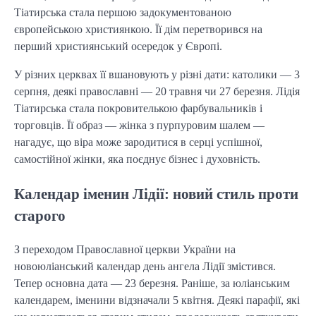
Тіатирська стала першою задокументованою
європейською християнкою. Її дім перетворився на
перший християнський осередок у Європі.
У різних церквах її вшановують у різні дати: католики — 3
серпня, деякі православні — 20 травня чи 27 березня. Лідія
Тіатирська стала покровителькою фарбувальників і
торговців. Її образ — жінка з пурпуровим шалем —
нагадує, що віра може зародитися в серці успішної,
самостійної жінки, яка поєднує бізнес і духовність.
Календар іменин Лідії: новий стиль проти
старого
З переходом Православної церкви України на
новоюліанський календар день ангела Лідії змістився.
Тепер основна дата — 23 березня. Раніше, за юліанським
календарем, іменини відзначали 5 квітня. Деякі парафії, які