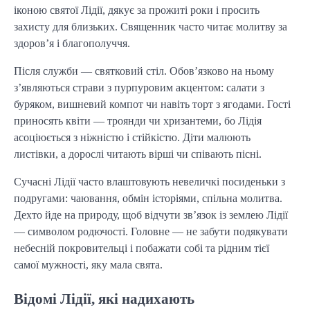
іконою святої Лідії, дякує за прожиті роки і просить
захисту для близьких. Священник часто читає молитву за
здоров’я і благополуччя.
Після служби — святковий стіл. Обов’язково на ньому
з’являються страви з пурпуровим акцентом: салати з
буряком, вишневий компот чи навіть торт з ягодами. Гості
приносять квіти — троянди чи хризантеми, бо Лідія
асоціюється з ніжністю і стійкістю. Діти малюють
листівки, а дорослі читають вірші чи співають пісні.
Сучасні Лідії часто влаштовують невеличкі посиденьки з
подругами: чаювання, обмін історіями, спільна молитва.
Дехто йде на природу, щоб відчути зв’язок із землею Лідії
— символом родючості. Головне — не забути подякувати
небесній покровительці і побажати собі та рідним тієї
самої мужності, яку мала свята.
Відомі Лідії, які надихають