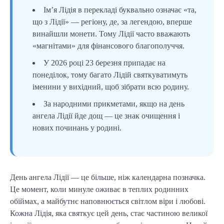
Ім’я Лідія в перекладі буквально означає «та,
що з Лідії» — регіону, де, за легендою, вперше
винайшли монети. Тому Лідії часто вважають
«магнітами» для фінансового благополуччя.
У 2026 році 23 березня припадає на
понеділок, тому багато Лідій святкуватимуть
іменини у вихідний, щоб зібрати всю родину.
За народними прикметами, якщо на день
ангела Лідії йде дощ — це знак очищення і
нових починань у родині.
День ангела Лідії — це більше, ніж календарна позначка.
Це момент, коли минуле оживає в теплих родинних
обіймах, а майбутнє наповнюється світлом віри і любові.
Кожна Лідія, яка святкує цей день, стає частиною великої