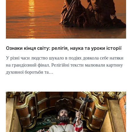
Ознаки кінця світу: релігія, наука та уроки історії
У різні часи людство шукало в подіях довкола себе натяки
на грандіозний фінал. Релігійні тексти малювали картину
духовної боротьби та…