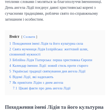
теплими словами і моляться за благополуччя іменинниці.
День ангела Лідії поєднує давні християнські корені з
сучасними традиціями, роблячи свято по-справжньому
затишним і особистим.
Вміст
Сховати
1
Походження імені Лідія та його культурна сила
2
Свята мучениця Лідія Іллірійська: життєвий шлях,
сповнений мужності
3
Біблійна Лідія Тіатирська: перша християнка Європи
4
Календар іменин Лідії: новий стиль проти старого
5
Українські традиції святкування дня ангела Лідії
6
Відомі Лідії, які надихають
7
Як привітати Лідію з днем ангела
7.1
Цікаві факти про день ангела Лідії
Походження імені Лідія та його культурна