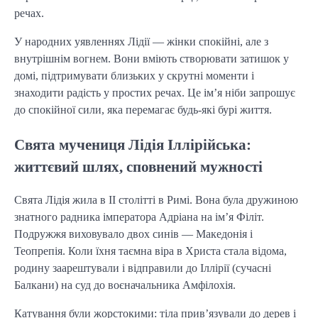
речах.
У народних уявленнях Лідії — жінки спокійні, але з
внутрішнім вогнем. Вони вміють створювати затишок у
домі, підтримувати близьких у скрутні моменти і
знаходити радість у простих речах. Це ім’я ніби запрошує
до спокійної сили, яка перемагає будь-які бурі життя.
Свята мучениця Лідія Іллірійська:
життєвий шлях, сповнений мужності
Свята Лідія жила в II столітті в Римі. Вона була дружиною
знатного радника імператора Адріана на ім’я Філіт.
Подружжя виховувало двох синів — Македонія і
Теопрепія. Коли їхня таємна віра в Христа стала відома,
родину заарештували і відправили до Іллірії (сучасні
Балкани) на суд до воєначальника Амфілохія.
Катування були жорстокими: тіла прив’язували до дерев і