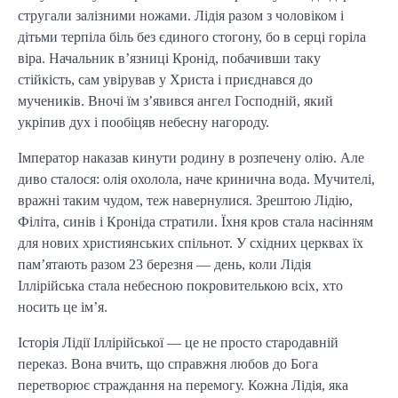
стругали залізними ножами. Лідія разом з чоловіком і
дітьми терпіла біль без єдиного стогону, бо в серці горіла
віра. Начальник в’язниці Кронід, побачивши таку
стійкість, сам увірував у Христа і приєднався до
мучеників. Вночі їм з’явився ангел Господній, який
укріпив дух і пообіцяв небесну нагороду.
Імператор наказав кинути родину в розпечену олію. Але
диво сталося: олія охолола, наче кринична вода. Мучителі,
вражні таким чудом, теж навернулися. Зрештою Лідію,
Філіта, синів і Кроніда стратили. Їхня кров стала насінням
для нових християнських спільнот. У східних церквах їх
пам’ятають разом 23 березня — день, коли Лідія
Іллірійська стала небесною покровителькою всіх, хто
носить це ім’я.
Історія Лідії Іллірійської — це не просто стародавній
переказ. Вона вчить, що справжня любов до Бога
перетворює страждання на перемогу. Кожна Лідія, яка