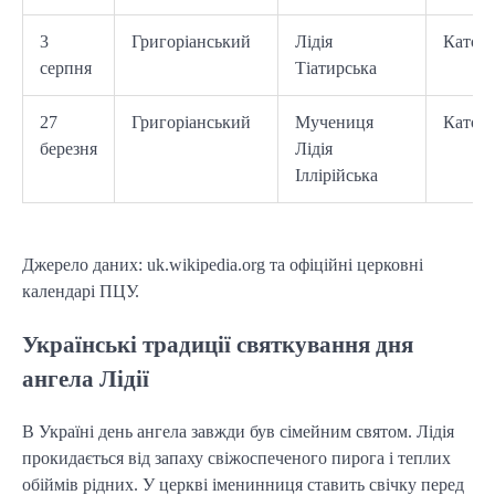
3
Григоріанський
Лідія
Катол
серпня
Тіатирська
27
Григоріанський
Мучениця
Катол
березня
Лідія
Іллірійська
Джерело даних: uk.wikipedia.org та офіційні церковні
календарі ПЦУ.
Українські традиції святкування дня
ангела Лідії
В Україні день ангела завжди був сімейним святом. Лідія
прокидається від запаху свіжоспеченого пирога і теплих
обіймів рідних. У церкві іменинниця ставить свічку перед