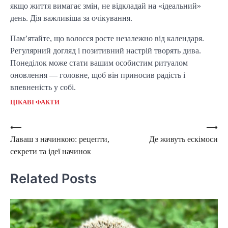
якщо життя вимагає змін, не відкладай на «ідеальний»
день. Дія важливіша за очікування.
Пам’ятайте, що волосся росте незалежно від календаря.
Регулярний догляд і позитивний настрій творять дива.
Понеділок може стати вашим особистим ритуалом
оновлення — головне, щоб він приносив радість і
впевненість у собі.
ЦІКАВІ ФАКТИ
Post
⟵
⟶
Лаваш з начинкою: рецепти,
Де живуть ескімоси
navigation
секрети та ідеї начинок
Related Posts