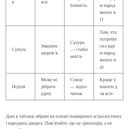
я
аси
бливість
м народ
жених в
т)
Тим, хто
потребує
Сатурн
Зміцнює
сил (крі
Субота
— стабіл
здоров’я
м народ
ьність
жених н
д)
Може ві
Сонце
Краще у
Неділя
дібрати
— відпо
никати д
удачу
чинок
ля всіх
Дані в таблиці зібрані на основі поширених астрологічних
і народних джерел. Пам’ятайте, що це орієнтири, а не