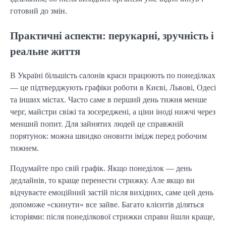
готовий до змін.
Практичні аспекти: перукарні, зручність і
реальне життя
В Україні більшість салонів краси працюють по понеділках
— це підтверджують графіки роботи в Києві, Львові, Одесі
та інших містах. Часто саме в перший день тижня менше
черг, майстри свіжі та зосереджені, а ціни іноді нижчі через
менший попит. Для зайнятих людей це справжній
порятунок: можна швидко оновити імідж перед робочим
тижнем.
Подумайте про свій графік. Якщо понеділок — день
дедлайнів, то краще перенести стрижку. Але якщо ви
відчуваєте емоційний застій після вихідних, саме цей день
допоможе «скинути» все зайве. Багато клієнтів діляться
історіями: після понеділкової стрижки справи йшли краще,