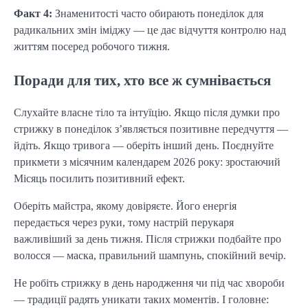
Факт 4:
Знаменитості часто обирають понеділок для
радикальних змін іміджу — це дає відчуття контролю над
життям посеред робочого тижня.
Поради для тих, хто все ж сумнівається
Слухайте власне тіло та інтуїцію. Якщо після думки про
стрижку в понеділок з’являється позитивне передчуття —
йдіть. Якщо тривога — оберіть інший день. Поєднуйте
прикмети з місячним календарем 2026 року: зростаючий
Місяць посилить позитивний ефект.
Оберіть майстра, якому довіряєте. Його енергія
передається через руки, тому настрій перукаря
важливіший за день тижня. Після стрижки подбайте про
волосся — маска, правильний шампунь, спокійний вечір.
Не робіть стрижку в день народження чи під час хвороби
— традиції радять уникати таких моментів. І головне: