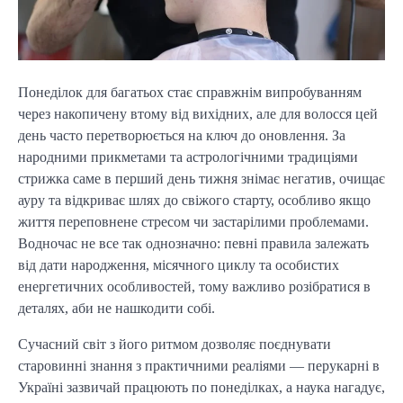
Понеділок для багатьох стає справжнім випробуванням
через накопичену втому від вихідних, але для волосся цей
день часто перетворюється на ключ до оновлення. За
народними прикметами та астрологічними традиціями
стрижка саме в перший день тижня знімає негатив, очищає
ауру та відкриває шлях до свіжого старту, особливо якщо
життя переповнене стресом чи застарілими проблемами.
Водночас не все так однозначно: певні правила залежать
від дати народження, місячного циклу та особистих
енергетичних особливостей, тому важливо розібратися в
деталях, аби не нашкодити собі.
Сучасний світ з його ритмом дозволяє поєднувати
старовинні знання з практичними реаліями — перукарні в
Україні зазвичай працюють по понеділках, а наука нагадує,