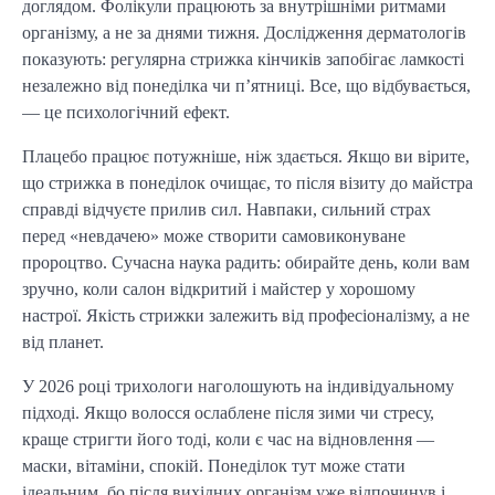
доглядом. Фолікули працюють за внутрішніми ритмами
організму, а не за днями тижня. Дослідження дерматологів
показують: регулярна стрижка кінчиків запобігає ламкості
незалежно від понеділка чи п’ятниці. Все, що відбувається,
— це психологічний ефект.
Плацебо працює потужніше, ніж здається. Якщо ви вірите,
що стрижка в понеділок очищає, то після візиту до майстра
справді відчуєте прилив сил. Навпаки, сильний страх
перед «невдачею» може створити самовиконуване
пророцтво. Сучасна наука радить: обирайте день, коли вам
зручно, коли салон відкритий і майстер у хорошому
настрої. Якість стрижки залежить від професіоналізму, а не
від планет.
У 2026 році трихологи наголошують на індивідуальному
підході. Якщо волосся ослаблене після зими чи стресу,
краще стригти його тоді, коли є час на відновлення —
маски, вітаміни, спокій. Понеділок тут може стати
ідеальним, бо після вихідних організм уже відпочинув і