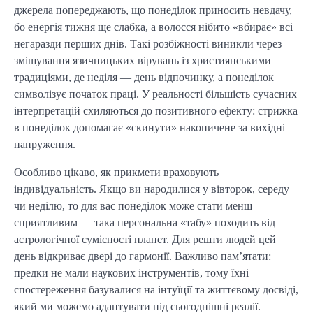
джерела попереджають, що понеділок приносить невдачу,
бо енергія тижня ще слабка, а волосся нібито «вбирає» всі
негаразди перших днів. Такі розбіжності виникли через
змішування язичницьких вірувань із християнськими
традиціями, де неділя — день відпочинку, а понеділок
символізує початок праці. У реальності більшість сучасних
інтерпретацій схиляються до позитивного ефекту: стрижка
в понеділок допомагає «скинути» накопичене за вихідні
напруження.
Особливо цікаво, як прикмети враховують
індивідуальність. Якщо ви народилися у вівторок, середу
чи неділю, то для вас понеділок може стати менш
сприятливим — така персональна «табу» походить від
астрологічної сумісності планет. Для решти людей цей
день відкриває двері до гармонії. Важливо пам’ятати:
предки не мали наукових інструментів, тому їхні
спостереження базувалися на інтуїції та життєвому досвіді,
який ми можемо адаптувати під сьогоднішні реалії.