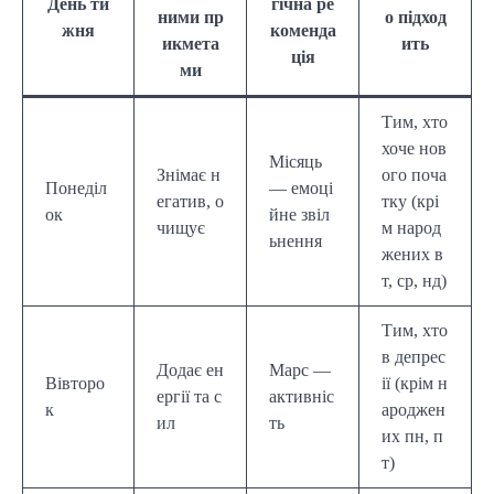
День ти
гічна ре
ними пр
о підход
жня
коменда
икмета
ить
ція
ми
Тим, хто
хоче нов
Місяць
Знімає н
ого поча
Понеділ
— емоці
егатив, о
тку (крі
ок
йне звіл
чищує
м народ
ьнення
жених в
т, ср, нд)
Тим, хто
в депрес
Додає ен
Марс —
Вівторо
ії (крім н
ергії та с
активніс
к
ароджен
ил
ть
их пн, п
т)