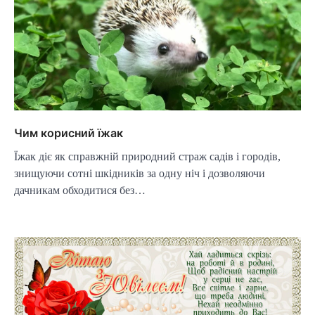
Чим корисний їжак
Їжак діє як справжній природний страж садів і городів,
знищуючи сотні шкідників за одну ніч і дозволяючи
дачникам обходитися без…