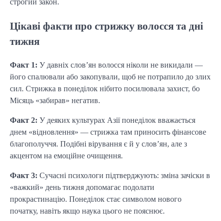
строгий закон.
Цікаві факти про стрижку волосся та дні
тижня
Факт 1:
У давніх слов’ян волосся ніколи не викидали —
його спалювали або закопували, щоб не потрапило до злих
сил. Стрижка в понеділок нібито посилювала захист, бо
Місяць «забирав» негатив.
Факт 2:
У деяких культурах Азії понеділок вважається
днем «відновлення» — стрижка там приносить фінансове
благополуччя. Подібні вірування є й у слов’ян, але з
акцентом на емоційне очищення.
Факт 3:
Сучасні психологи підтверджують: зміна зачіски в
«важкий» день тижня допомагає подолати
прокрастинацію. Понеділок стає символом нового
початку, навіть якщо наука цього не пояснює.