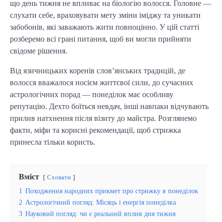
що день тижня не впливає на біологію волосся. Головне —
слухати себе, враховувати мету зміни іміджу та уникати
забобонів, які заважають жити повноцінно. У цій статті
розберемо всі грані питання, щоб ви могли прийняти
свідоме рішення.
Від язичницьких коренів слов’янських традицій, де
волосся вважалося носієм життєвої сили, до сучасних
астрологічних порад — понеділок має особливу
репутацію. Дехто боїться невдач, інші навпаки відчувають
прилив натхнення після візиту до майстра. Розглянемо
факти, міфи та корисні рекомендації, щоб стрижка
принесла тільки користь.
Вміст
Сховати
1
Походження народних прикмет про стрижку в понеділок
2
Астрологічний погляд: Місяць і енергія понеділка
3
Науковий погляд: чи є реальний вплив дня тижня