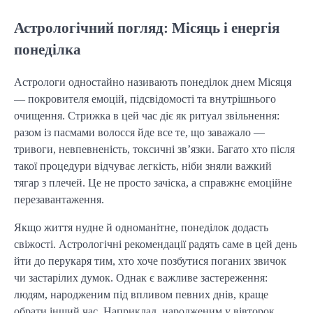
Астрологічний погляд: Місяць і енергія
понеділка
Астрологи одностайно називають понеділок днем Місяця
— покровителя емоцій, підсвідомості та внутрішнього
очищення. Стрижка в цей час діє як ритуал звільнення:
разом із пасмами волосся йде все те, що заважало —
тривоги, невпевненість, токсичні зв’язки. Багато хто після
такої процедури відчуває легкість, ніби зняли важкий
тягар з плечей. Це не просто зачіска, а справжнє емоційне
перезавантаження.
Якщо життя нудне й одноманітне, понеділок додасть
свіжості. Астрологічні рекомендації радять саме в цей день
йти до перукаря тим, хто хоче позбутися поганих звичок
чи застарілих думок. Однак є важливе застереження:
людям, народженим під впливом певних днів, краще
обрати інший час. Наприклад, народженим у вівторок,