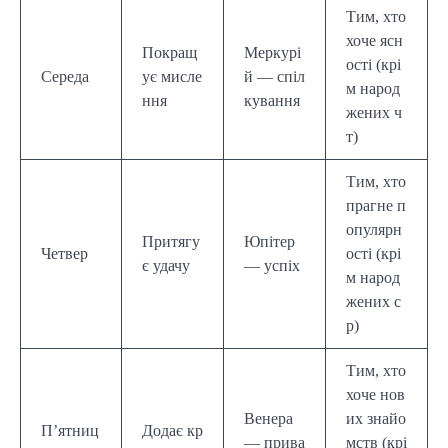
Тим, хто
хоче ясн
Покращ
Меркурі
ості (крі
Середа
ує мисле
й — спіл
м народ
ння
кування
жених ч
т)
Тим, хто
прагне п
опулярн
Притягу
Юпітер
Четвер
ості (крі
є удачу
— успіх
м народ
жених с
р)
Тим, хто
хоче нов
Венера
их знайо
П’ятниц
Додає кр
— прива
мств (крі