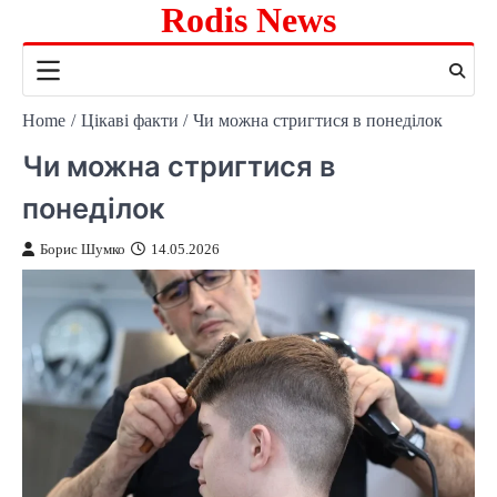
Rodis News
Skip
to
content
Home
Цікаві факти
Чи можна стригтися в понеділок
Чи можна стригтися в
понеділок
Борис Шумко
14.05.2026