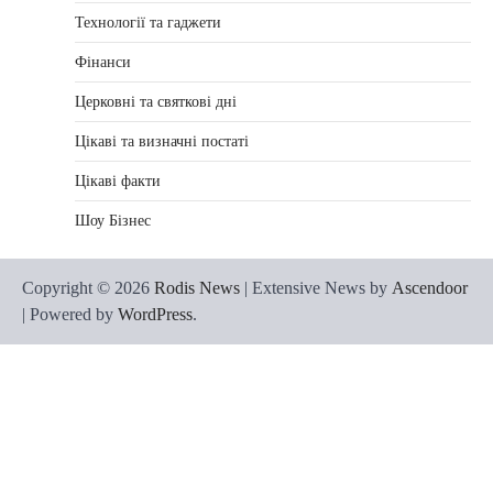
Технології та гаджети
Фінанси
Церковні та святкові дні
Цікаві та визначні постаті
Цікаві факти
Шоу Бізнес
Copyright © 2026
Rodis News
| Extensive News by
Ascendoor
| Powered by
WordPress
.