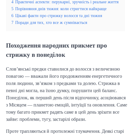
4
Практичні аспекти: перукарні, зручність і реальне життя
5
Порівняння днів тижня: коли стригтися найкраще
6
Цікаві факти про стрижку волосся та дні тижня
7
Поради для тих, хто все ж сумнівається
Походження народних прикмет про
стрижку в понеділок
Слов’янські предки ставилися до волосся з величезною
повагою — вважали його продовженням енергетичного
поля людини, зв’язком з предками та долею. Стрижка в
певні дні могла, на їхню думку, порушити цей баланс.
Понеділок, як перший день після відпочинку, асоціювався
з Місяцем — планетою емоцій, інтуїції та оновлення. Саме
тому багато прикмет радять саме в цей день зрізати все
зайве: проблеми, тугу, застарілі образи.
Проте трапляються й протилежні тлумачення. Деякі старі