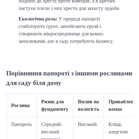
подібно до хреста проти вампірів, а в Бретані
пастухи плели з них хрести для захисту худоби.
Екологічна роль:
У природі папороті
стабілізують ґрунт, запобігають ерозії і
створюють мікросередовище для комах-
запилювачів, але в саду потребують балансу.
Порівняння папороті з іншими рослинами
для саду біля дому
Ризик для
Вплив на
Приваблення
Рослина
фундаменту
вологість
комах
Папороть
Середній-
Високий
Кліщі,
високий
алергени