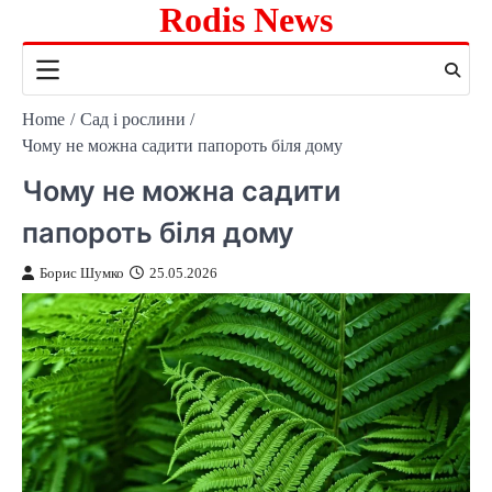
Rodis News
Skip
to
content
Home
Сад і рослини
Чому не можна садити папороть біля дому
Чому не можна садити
папороть біля дому
Борис Шумко
25.05.2026