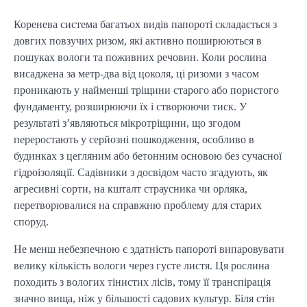
Коренева система багатьох видів папороті складається з 
довгих повзучих ризом, які активно поширюються в 
пошуках вологи та поживних речовин. Коли рослина 
висаджена за метр-два від цоколя, ці ризоми з часом 
проникають у найменші тріщини старого або пористого 
фундаменту, розширюючи їх і створюючи тиск. У 
результаті з’являються мікротріщини, що згодом 
переростають у серйозні пошкодження, особливо в 
будинках з цегляним або бетонним основою без сучасної 
гідроізоляції. Садівники з досвідом часто згадують, як 
агресивні сорти, на кшталт страусника чи орляка, 
перетворювалися на справжню проблему для старих 
споруд.
Не менш небезпечною є здатність папороті випаровувати 
велику кількість вологи через густе листя. Ця рослина 
походить з вологих тінистих лісів, тому її транспірація 
значно вища, ніж у більшості садових культур. Біля стін 