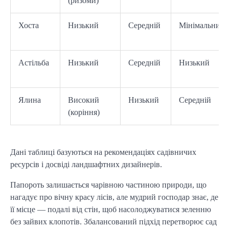
(ризоми)
Хоста
Низький
Середній
Мінімальний
Астільба
Низький
Середній
Низький
Ялина
Високий
Низький
Середній
(коріння)
Дані таблиці базуються на рекомендаціях садівничих 
ресурсів і досвіді ландшафтних дизайнерів.
Папороть залишається чарівною частиною природи, що 
нагадує про вічну красу лісів, але мудрий господар знає, де 
її місце — подалі від стін, щоб насолоджуватися зеленню 
без зайвих клопотів. Збалансований підхід перетворює сад 