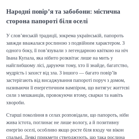
Народні повір’я та забобони: містична
сторона папороті біля оселі
У слов’янській традиції, зокрема українській, папороть 
завжди вважалася рослиною з подвійним характером. З 
одного боку, її пов’язували з легендарною квіткою на ніч 
Івана Купала, яка нібито розквітає лише на мить у 
найглибшому лісі, даруючи тому, хто її знайде, багатство, 
мудрість і захист від зла. З іншого — багато повір’їв 
застерігають від висаджування папороті поруч з домом, 
називаючи її енергетичним вампіром, що витягує життєві 
сили з мешканців, провокуючи втому, сварки та навіть 
хвороби.
Старші покоління в селах розповідали, що папороть, ніби 
жива істота, поглинає не лише вологу, а й позитивну 
енергію оселі, особливо якщо росте біля входу чи вікон 
спальні. Деякі прикмети стверджують, що така рослина 