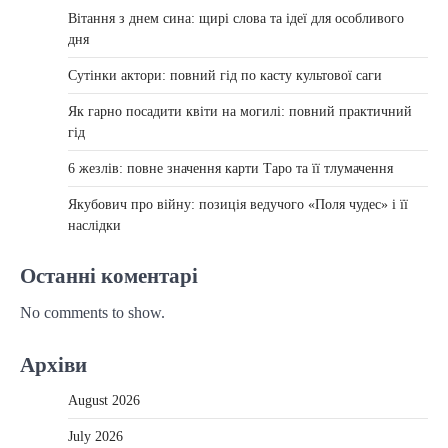
Вітання з днем сина: щирі слова та ідеї для особливого
дня
Сутінки актори: повний гід по касту культової саги
Як гарно посадити квіти на могилі: повний практичний
гід
6 жезлів: повне значення карти Таро та її тлумачення
Якубович про війну: позиція ведучого «Поля чудес» і її
наслідки
Останні коментарі
No comments to show.
Архіви
August 2026
July 2026