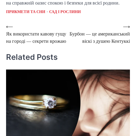
на справжній оазис спокою і безпеки для всієї родини.
ПРИКМЕТИ ТА СНИ
САД І РОСЛИНИ
Post
⟵
⟶
Як використати кавову гущу
Бурбон — це американський
navigation
на городі — секрети врожаю
віскі з душею Кентуккі
Related Posts