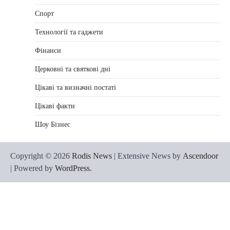
Спорт
Технології та гаджети
Фінанси
Церковні та святкові дні
Цікаві та визначні постаті
Цікаві факти
Шоу Бізнес
Copyright © 2026
Rodis News
| Extensive News by
Ascendoor
| Powered by
WordPress
.