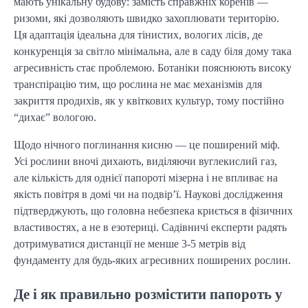
мають унікальну будову: замість справжніх коренів — 
ризоми, які дозволяють швидко захоплювати територію. 
Ця адаптація ідеальна для тінистих, вологих лісів, де 
конкуренція за світло мінімальна, але в саду біля дому така 
агресивність стає проблемою. Ботаніки пояснюють високу 
транспірацію тим, що рослина не має механізмів для 
закриття продихів, як у квіткових культур, тому постійно 
“дихає” вологою.
Щодо нічного поглинання кисню — це поширений міф. 
Усі рослини вночі дихають, виділяючи вуглекислий газ, 
але кількість для однієї папороті мізерна і не впливає на 
якість повітря в домі чи на подвір’ї. Наукові дослідження 
підтверджують, що головна небезпека криється в фізичних 
властивостях, а не в езотериці. Садівничі експерти радять 
дотримуватися дистанції не менше 3-5 метрів від 
фундаменту для будь-яких агресивних поширених рослин.
Де і як правильно розмістити папороть у