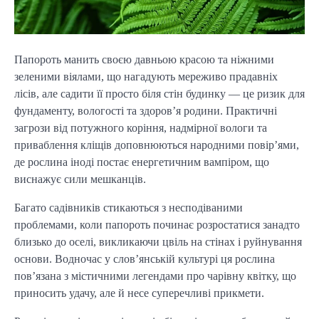
Папороть манить своєю давньою красою та ніжними 
зеленими віялами, що нагадують мереживо прадавніх 
лісів, але садити її просто біля стін будинку — це ризик для 
фундаменту, вологості та здоров’я родини. Практичні 
загрози від потужного коріння, надмірної вологи та 
приваблення кліщів доповнюються народними повір’ями, 
де рослина іноді постає енергетичним вампіром, що 
виснажує сили мешканців.
Багато садівників стикаються з несподіваними 
проблемами, коли папороть починає розростатися занадто 
близько до оселі, викликаючи цвіль на стінах і руйнування 
основи. Водночас у слов’янській культурі ця рослина 
пов’язана з містичними легендами про чарівну квітку, що 
приносить удачу, але й несе суперечливі прикмети.