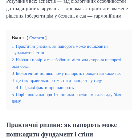
Розуміння всіх аспектів — від біологічних особливостей 
до традиційних вірувань — допомагає прийняти зважене 
рішення і зберегти дім у безпеці, а сад — гармонійним.
Вміст
Сховати
1
Практичні ризики: як папороть може пошкодити
фундамент і стіни
2
Народні повір’я та забобони: містична сторона папороті
біля оселі
3
Біологічний погляд: чому папороть поводиться саме так
4
Де і як правильно розмістити папороть у саду
4.1
Цікаві факти про папороть
5
Порівняння папороті з іншими рослинами для саду біля
дому
Практичні ризики: як папороть може
пошкодити фундамент і стіни