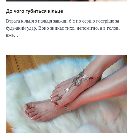
До чого губиться кільце
Втрата кільця з пальця завжди б’є по серцю гостріше за
будь-який удар. Воно зникає тихо, непомітно, а в голові
вже…