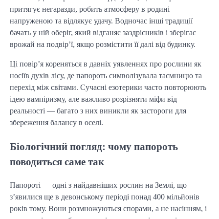
притягує негаразди, робить атмосферу в родині 
напруженою та відлякує удачу. Водночас інші традиції 
бачать у ній оберіг, який відганяє заздрісників і зберігає 
врожай на подвір’ї, якщо розмістити її далі від будинку.
Ці повір’я кореняться в давніх уявленнях про рослини як 
носіїв духів лісу, де папороть символізувала таємницю та 
перехід між світами. Сучасні езотерики часто повторюють 
ідею вампіризму, але важливо розрізняти міфи від 
реальності — багато з них виникли як застороги для 
збереження балансу в оселі.
Біологічний погляд: чому папороть
поводиться саме так
Папороті — одні з найдавніших рослин на Землі, що 
з’явилися ще в девонському періоді понад 400 мільйонів 
років тому. Вони розмножуються спорами, а не насінням, і 