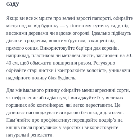
саду
Якщо ви все ж мрієте про зелені зарості папороті, обирайте 
місця подалі від будинку — у тінистому куточку саду, під 
високими деревами чи вздовж огорожі. Ідеально підійдуть 
ділянки з родючим, вологим ґрунтом, захищені від 
прямого сонця. Використовуйте бар’єри для коренів, 
наприклад, пластикові чи металеві листи, заглиблені на 30-
40 см, щоб обмежити поширення ризом. Регулярно 
обрізайте старі листки і контролюйте вологість, уникаючи 
надмірного поливу біля будівель.
Для мінімального ризику обирайте менш агресивні сорти, 
як нефролепис або адіантум, і висаджуйте їх у великих 
горщиках або контейнерах, які легко переставити. Це 
дозволяє насолоджуватися красою без шкоди для оселі. 
Пам’ятайте про профілактику: перевіряйте подвір’я на 
кліщів після прогулянок у заростях і використовуйте 
натуральні репеленти.