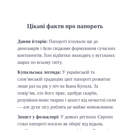
Цікаві факти про папороть
Давня історія:
Папороті існували ще до
динозаврів і були свідками формування сучасних
континентів. Їхні відбитки знаходять у вугільних
шарах по всьому світу.
Купальська легенда:
У українській та
слов’янській традиціях цвіт папороті розквітає
лише раз на рік у ніч на Івана Купала. За
повір’ям, хто його зірве, здобуде скарби,
розуміння мови тварин і захист від нечистої сили
— але духи лісу роблять це майже неможливим.
Захист у фольклорі:
У деяких регіонах Європи
гілки папороті носили як оберіг від відьом,