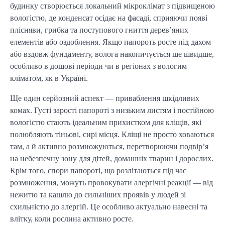
будинку створюється локальний мікроклімат з підвищеною 
вологістю, де конденсат осідає на фасаді, сприяючи появі 
плісняви, грибка та поступового гниття дерев’яних 
елементів або оздоблення. Якщо папороть росте під дахом 
або вздовж фундаменту, волога накопичується ще швидше, 
особливо в дощові періоди чи в регіонах з вологим 
кліматом, як в Україні.
Ще один серйозний аспект — приваблення шкідливих 
комах. Густі зарості папороті з низьким листям і постійною 
вологістю стають ідеальним прихистком для кліщів, які 
полюбляють тіньові, сирі місця. Кліщі не просто ховаються 
там, а й активно розмножуються, перетворюючи подвір’я 
на небезпечну зону для дітей, домашніх тварин і дорослих. 
Крім того, спори папороті, що розлітаються під час 
розмноження, можуть провокувати алергічні реакції — від 
нежитю та кашлю до сильніших проявів у людей зі 
схильністю до алергій. Це особливо актуально навесні та 
влітку, коли рослина активно росте.