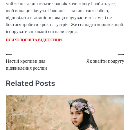
майже не залишається: чоловік хоче жінку і робить усе,
щоб вона це відчула. Головне — залишатися собою,
відповідати взаємністю, якщо відчуваєте те саме, і не
боятися зробити крок назустріч. Життя надто коротке, щоб
ігнорувати справжні сигнали серця.
ПСИХОЛОГІЯ ТА ВІДНОСИНИ
Post
⟵
⟶
Настій кропиви для
Як знайти подругу
navigation
підживлення рослин
Related Posts