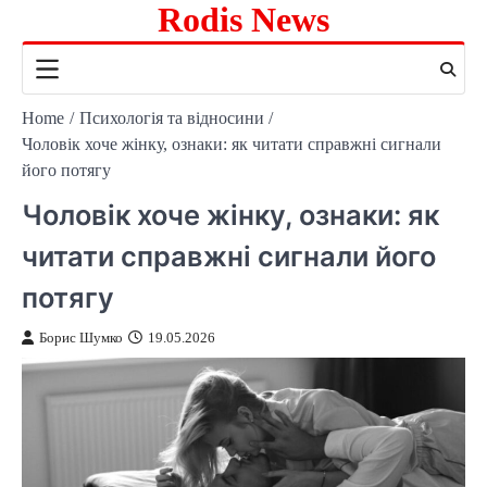
Rodis News
Skip
to
content
Home
Психологія та відносини
Чоловік хоче жінку, ознаки: як читати справжні сигнали
його потягу
Чоловік хоче жінку, ознаки: як
читати справжні сигнали його
потягу
Борис Шумко
19.05.2026