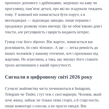
пропонує допомогу з дрібницями, запрошує на каву чи
прогулянку, пам’ятає деталі, про які ви згадували тиждень
тому. У компанії він намагається бути поруч, а в
месенджерах — відповідає швидко, пише першим і
продовжує розмову пізно ввечері. Це не обов’язково довгі
тексти, але регулярність і щирість видають інтерес.
Гумор стає його зброєю. Він жартує, намагається вас
розсмішити, бо сміх зближує. А ще — легка ревність до
інших чоловіків у вашому оточенні, хоч і прихована під
жартами. Не агресивна, а така, що змушує його ставати
трохи активнішим у вашій присутності.
Сигнали в цифровому світі 2026 року
Сучасні знайомства часто починаються в Instagram,
Telegram чи Tinder, і тут теж є свої маркери. Чоловік, який
хоче жінку, лайкає не тільки свіжі сторіз, а й старі пости,
пише коментарі з сенсом, а не просто емодзі. Він