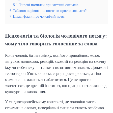
5.1
Типові помилки при читанні сигналів
6
Таблиця порівняння: потяг чи просто симпатія?
7
Цікаві факти про чоловічий потяг
Психологія та біологія чоловічого потягу:
чому тіло говорить голосніше за слова
Коли чоловік бачить жінку, яка його приваблює, мозок
запускає ланцюжок реакцій, схожий на реакцію на смачну
їжу чи небезпеку — тільки з позитивним знаком. Допамін і
тестостерон б’ють ключем, серце прискорюється, а тіло
мимоволі намагається наблизитися. Це не просто
«хочеться», це древній інстинкт, що працює незалежно від
культури чи виховання.
У східноєвропейському контексті, де чоловіки часто
стримані в словах, невербальні сигнали стають особливо