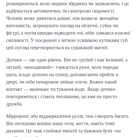
розширюються, коли людина збуджена чи зацікавлена, і це
відбувається автоматично, без контролю свідомості.
Чоловік може дивитися довше, ніж вимагає звичайна
ввічливість, затримувати погляд на обличчі, губах чи
фігурі, а потім швидко відводити очі, ніби злякався власної
сміливості. У поєднанні з легкою усмішкою кутиками губ
цей погляд перетворюється на справжній магніт.
Дотики — ще один рівень. Він не грубий і нав’язливий, а
легкий, «випадковий»: торкається руки, коли передає
щось, кладе долоню на спину, допомагаючи пройти в
двері, чи ніби ненароком зачіпає плече. Кожен такий
контакт — маленьке тестування води. Якщо дотики
повторюються і стають теплішими, це вже не просто
дружба.
Мірроринг, або віддзеркалення рухів, теж говорить багато.
Він несвідомо копіює вашу позу, жести, навіть темп
дихання. Це знак глибокої емпатії та бажання бути «на