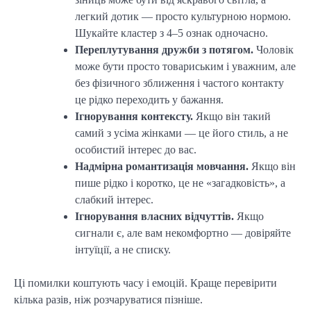
легкий дотик — просто культурною нормою.
Шукайте кластер з 4–5 ознак одночасно.
Переплутування дружби з потягом.
Чоловік
може бути просто товариським і уважним, але
без фізичного зближення і частого контакту
це рідко переходить у бажання.
Ігнорування контексту.
Якщо він такий
самий з усіма жінками — це його стиль, а не
особистий інтерес до вас.
Надмірна романтизація мовчання.
Якщо він
пише рідко і коротко, це не «загадковість», а
слабкий інтерес.
Ігнорування власних відчуттів.
Якщо
сигнали є, але вам некомфортно — довіряйте
інтуїції, а не списку.
Ці помилки коштують часу і емоцій. Краще перевірити
кілька разів, ніж розчаруватися пізніше.