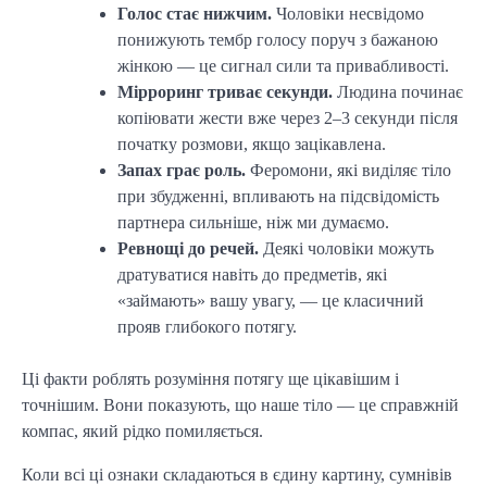
Голос стає нижчим.
Чоловіки несвідомо
понижують тембр голосу поруч з бажаною
жінкою — це сигнал сили та привабливості.
Мірроринг триває секунди.
Людина починає
копіювати жести вже через 2–3 секунди після
початку розмови, якщо зацікавлена.
Запах грає роль.
Феромони, які виділяє тіло
при збудженні, впливають на підсвідомість
партнера сильніше, ніж ми думаємо.
Ревнощі до речей.
Деякі чоловіки можуть
дратуватися навіть до предметів, які
«займають» вашу увагу, — це класичний
прояв глибокого потягу.
Ці факти роблять розуміння потягу ще цікавішим і
точнішим. Вони показують, що наше тіло — це справжній
компас, який рідко помиляється.
Коли всі ці ознаки складаються в єдину картину, сумнівів