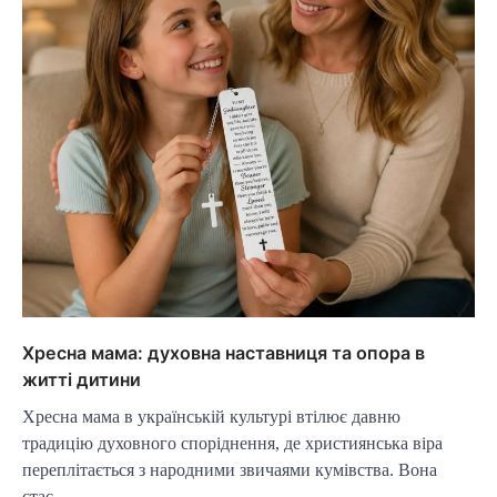
Хресна мама: духовна наставниця та опора в
житті дитини
Хресна мама в українській культурі втілює давню
традицію духовного споріднення, де християнська віра
переплітається з народними звичаями кумівства. Вона
стає…