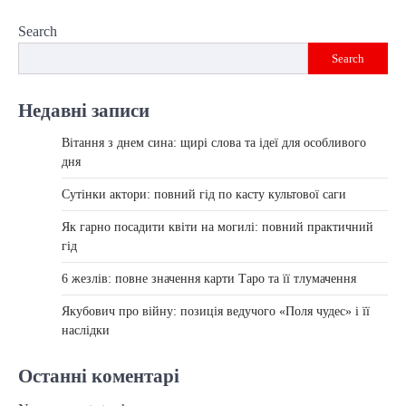
Search
Search
Недавні записи
Вітання з днем сина: щирі слова та ідеї для особливого
дня
Сутінки актори: повний гід по касту культової саги
Як гарно посадити квіти на могилі: повний практичний
гід
6 жезлів: повне значення карти Таро та її тлумачення
Якубович про війну: позиція ведучого «Поля чудес» і її
наслідки
Останні коментарі