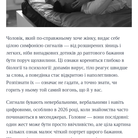
Чоловік, який по-справжньому хоче жінку, видає себе
цілою симфонією сигналів — від розширених зіниць і
легких, ніби випадкових дотиків до раптового бажання
бути поруч щохвилини. Ці ознаки кореняться глибоко в
біології та психології: допамін вирує, тіло реагує швидше
за слова, а поведінка стає відкритою і наполегливою.
Розпізнати їх — означає не гадати, а точно знати, чи
горить у ньому той самий вогонь, що й у вас.
Сигнали бувають невербальними, вербальними і навіть
цифровими, особливо в 2026 році, коли знайомства часто
починаються в месенджерах. Головне — вони послідовні:
один жест може бути просто ввічливістю, але ціла картина
з кількох ознак малює чіткий портрет щирого бажання.