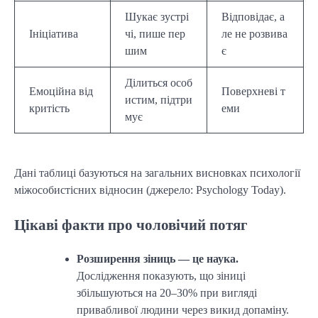
Шукає зустрі
Відповідає, а
Ініціатива
чі, пише пер
ле не розвива
шим
є
Ділиться особ
Емоційна від
Поверхневі т
истим, підтри
критість
еми
мує
Дані таблиці базуються на загальних висновках психології
міжособистісних відносин (джерело: Psychology Today).
Цікаві факти про чоловічий потяг
Розширення зіниць — це наука.
Дослідження показують, що зіниці
збільшуються на 20–30% при вигляді
привабливої людини через викид допаміну.