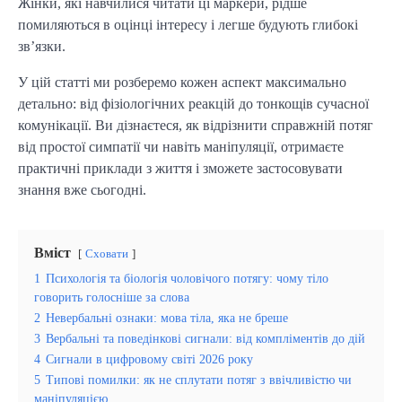
Жінки, які навчилися читати ці маркери, рідше
помиляються в оцінці інтересу і легше будують глибокі
зв’язки.
У цій статті ми розберемо кожен аспект максимально
детально: від фізіологічних реакцій до тонкощів сучасної
комунікації. Ви дізнаєтеся, як відрізнити справжній потяг
від простої симпатії чи навіть маніпуляції, отримаєте
практичні приклади з життя і зможете застосовувати
знання вже сьогодні.
Вміст
Сховати
1
Психологія та біологія чоловічого потягу: чому тіло
говорить голосніше за слова
2
Невербальні ознаки: мова тіла, яка не бреше
3
Вербальні та поведінкові сигнали: від компліментів до дій
4
Сигнали в цифровому світі 2026 року
5
Типові помилки: як не сплутати потяг з ввічливістю чи
маніпуляцією