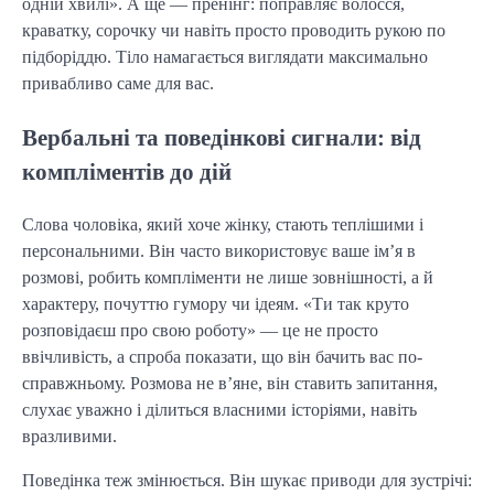
одній хвилі». А ще — пренінг: поправляє волосся,
краватку, сорочку чи навіть просто проводить рукою по
підборіддю. Тіло намагається виглядати максимально
привабливо саме для вас.
Вербальні та поведінкові сигнали: від
компліментів до дій
Слова чоловіка, який хоче жінку, стають теплішими і
персональними. Він часто використовує ваше ім’я в
розмові, робить компліменти не лише зовнішності, а й
характеру, почуттю гумору чи ідеям. «Ти так круто
розповідаєш про свою роботу» — це не просто
ввічливість, а спроба показати, що він бачить вас по-
справжньому. Розмова не в’яне, він ставить запитання,
слухає уважно і ділиться власними історіями, навіть
вразливими.
Поведінка теж змінюється. Він шукає приводи для зустрічі: