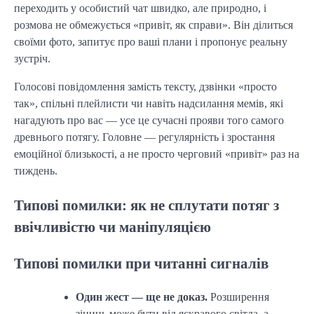
переходить у особистий чат швидко, але природно, і
розмова не обмежується «привіт, як справи». Він ділиться
своїми фото, запитує про ваші плани і пропонує реальну
зустріч.
Голосові повідомлення замість тексту, дзвінки «просто
так», спільні плейлисти чи навіть надсилання мемів, які
нагадують про вас — усе це сучасні прояви того самого
древнього потягу. Головне — регулярність і зростання
емоційної близькості, а не просто черговий «привіт» раз на
тиждень.
Типові помилки: як не сплутати потяг з
ввічливістю чи маніпуляцією
Типові помилки при читанні сигналів
Один жест — ще не доказ.
Розширення
зіниць може бути від яскравого світла, а