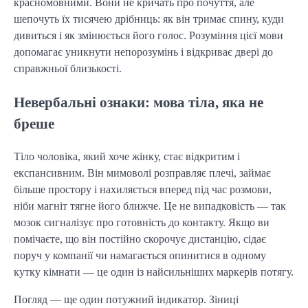
красномовними. Вони не кричать про почуття, але
шепочуть їх тисячею дрібниць: як він тримає спину, куди
дивиться і як змінюється його голос. Розуміння цієї мови
допомагає уникнути непорозумінь і відкриває двері до
справжньої близькості.
Невербальні ознаки: мова тіла, яка не
бреше
Тіло чоловіка, який хоче жінку, стає відкритим і
експансивним. Він мимоволі розправляє плечі, займає
більше простору і нахиляється вперед під час розмови,
ніби магніт тягне його ближче. Це не випадковість — так
мозок сигналізує про готовність до контакту. Якщо ви
помічаєте, що він постійно скорочує дистанцію, сідає
поруч у компанії чи намагається опинитися в одному
кутку кімнати — це один із найсильніших маркерів потягу.
Погляд — ще один потужний індикатор. Зіниці