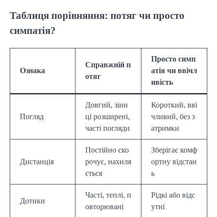
Таблиця порівняння: потяг чи просто
симпатія?
Просто симп
Справжній п
Ознака
атія чи ввічл
отяг
ивість
Довгий, зіни
Короткий, вві
Погляд
ці розширені,
чливий, без з
часті погляди
атримки
Постійно ско
Зберігає комф
Дистанція
рочує, нахиля
ортну відстан
ється
ь
Часті, теплі, п
Рідкі або відс
Дотики
овторювані
утні