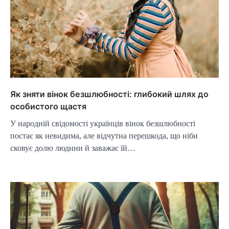
Як зняти вінок безшлюбності: глибокий шлях до
особистого щастя
У народній свідомості українців вінок безшлюбності
постає як невидима, але відчутна перешкода, що ніби
сковує долю людини й заважає їй…