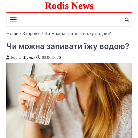
Rodis News
Skip
to
content
Home
Здоров'я
Чи можна запивати їжу водою?
Чи можна запивати їжу водою?
Борис Шумко
03.06.2026