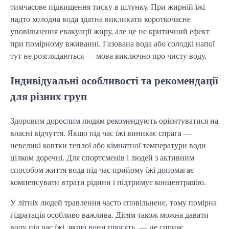
тимчасове підвищення тиску в шлунку. При жирній їжі
надто холодна вода здатна викликати короткочасне
уповільнення евакуації жиру, але це не критичний ефект
при помірному вживанні. Газована вода або солодкі напої
тут не розглядаються — мова виключно про чисту воду.
Індивідуальні особливості та рекомендації
для різних груп
Здоровим дорослим людям рекомендують орієнтуватися на
власні відчуття. Якщо під час їжі виникає спрага —
невеликі ковтки теплої або кімнатної температури води
цілком доречні. Для спортсменів і людей з активним
способом життя вода під час прийому їжі допомагає
компенсувати втрати рідини і підтримує концентрацію.
У літніх людей травлення часто сповільнене, тому помірна
гідратація особливо важлива. Дітям також можна давати
воду під час їжі, якщо вони просять, — це сприяє