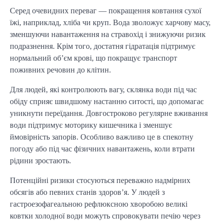
Серед очевидних переваг — покращення ковтання сухої
їжі, наприклад, хліба чи круп. Вода зволожує харчову масу,
зменшуючи навантаження на стравохід і знижуючи ризик
подразнення. Крім того, достатня гідратація підтримує
нормальний об’єм крові, що покращує транспорт
поживних речовин до клітин.
Для людей, які контролюють вагу, склянка води під час
обіду сприяє швидшому настанню ситості, що допомагає
уникнути переїдання. Довгостроково регулярне вживання
води підтримує моторику кишечника і зменшує
ймовірність запорів. Особливо важливо це в спекотну
погоду або під час фізичних навантажень, коли втрати
рідини зростають.
Потенційні ризики стосуються переважно надмірних
обсягів або певних станів здоров’я. У людей з
гастроезофагеальною рефлюксною хворобою великі
ковтки холодної води можуть спровокувати печію через