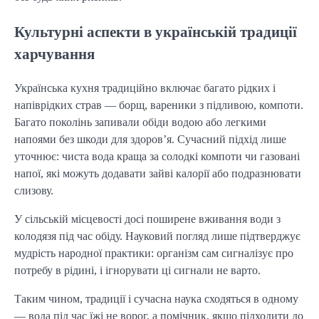
Культурні аспекти в українській традиції
харчування
Українська кухня традиційно включає багато рідких і
напіврідких страв — борщ, вареники з підливою, компоти.
Багато поколінь запивали обіди водою або легкими
напоями без шкоди для здоров’я. Сучасний підхід лише
уточнює: чиста вода краща за солодкі компоти чи газовані
напої, які можуть додавати зайві калорії або подразнювати
слизову.
У сільській місцевості досі поширене вживання води з
колодязя під час обіду. Науковий погляд лише підтверджує
мудрість народної практики: організм сам сигналізує про
потребу в рідині, і ігнорувати ці сигнали не варто.
Таким чином, традиції і сучасна наука сходяться в одному
— вода під час їжі не ворог, а помічник, якщо підходити до