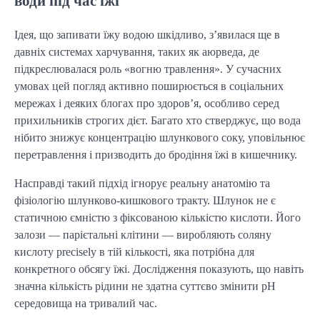
води під час їжі
Ідея, що запивати їжу водою шкідливо, з’явилася ще в
давніх системах харчування, таких як аюрведа, де
підкреслювалася роль «вогню травлення». У сучасних
умовах цей погляд активно поширюється в соціальних
мережах і деяких блогах про здоров’я, особливо серед
прихильників строгих дієт. Багато хто стверджує, що вода
нібито знижує концентрацію шлункового соку, уповільнює
перетравлення і призводить до бродіння їжі в кишечнику.
Насправді такий підхід ігнорує реальну анатомію та
фізіологію шлунково-кишкового тракту. Шлунок не є
статичною ємністю з фіксованою кількістю кислоти. Його
залози — парієтальні клітини — виробляють соляну
кислоту precisely в тій кількості, яка потрібна для
конкретного обсягу їжі. Дослідження показують, що навіть
значна кількість рідини не здатна суттєво змінити pH
середовища на тривалий час.