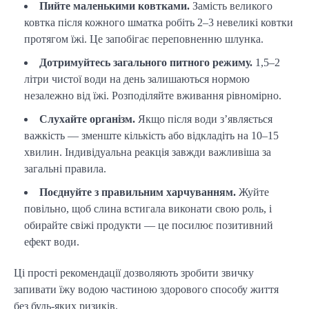
Пийте маленькими ковтками.
Замість великого
ковтка після кожного шматка робіть 2–3 невеликі ковтки
протягом їжі. Це запобігає переповненню шлунка.
Дотримуйтесь загального питного режиму.
1,5–2
літри чистої води на день залишаються нормою
незалежно від їжі. Розподіляйте вживання рівномірно.
Слухайте організм.
Якщо після води з’являється
важкість — зменште кількість або відкладіть на 10–15
хвилин. Індивідуальна реакція завжди важливіша за
загальні правила.
Поєднуйте з правильним харчуванням.
Жуйте
повільно, щоб слина встигала виконати свою роль, і
обирайте свіжі продукти — це посилює позитивний
ефект води.
Ці прості рекомендації дозволяють зробити звичку
запивати їжу водою частиною здорового способу життя
без будь-яких ризиків.