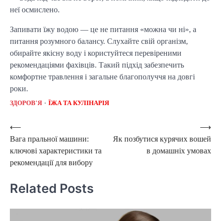
неї осмислено.
Запивати їжу водою — це не питання «можна чи ні», а
питання розумного балансу. Слухайте свій організм,
обирайте якісну воду і користуйтеся перевіреними
рекомендаціями фахівців. Такий підхід забезпечить
комфортне травлення і загальне благополуччя на довгі
роки.
ЗДОРОВ'Я
ЇЖА ТА КУЛІНАРІЯ
Post
⟵
⟶
Вага пральної машини:
Як позбутися курячих вошей
navigation
ключові характеристики та
в домашніх умовах
рекомендації для вибору
Related Posts