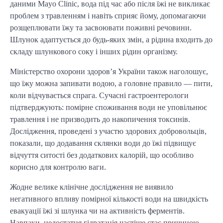
даними Mayo Clinic, вода під час або після їжі не викликає
проблем з травленням і навіть сприяє йому, допомагаючи
розщеплювати їжу та засвоювати поживні речовини.
Шлунок адаптується до будь-яких змін, а рідина входить до
складу шлункового соку і інших рідин організму.
Міністерство охорони здоров’я України також наголошує,
що їжу можна запивати водою, а головне правило — пити,
коли відчувається спрага. Сучасні гастроентерологи
підтверджують: помірне споживання води не уповільнює
травлення і не призводить до накопичення токсинів.
Дослідження, проведені з участю здорових добровольців,
показали, що додавання склянки води до їжі підвищує
відчуття ситості без додаткових калорій, що особливо
корисно для контролю ваги.
Жодне велике клінічне дослідження не виявило
негативного впливу помірної кількості води на швидкість
евакуації їжі зі шлунка чи на активність ферментів.
Навпаки, недостатня гідратація частіше стає причиною