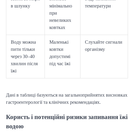
в шлунку
мінімально
температури
при
невеликих
ковтках
Воду можна
Маленькі
Слухайте сигнали
пити тільки
ковтки
організму
через 30–40
допустимі
хвилин після
під час їжі
їжі
Дані в таблиці базуються на загальноприйнятих висновках
гастроентерології та клінічних рекомендаціях.
Користь і потенційні ризики запивання їжі
водою