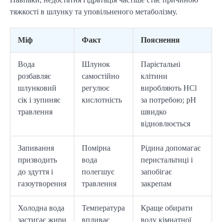
тяжкості в шлунку та уповільненого метаболізму.
Міф
Факт
Пояснення
Вода
Шлунок
Парієтальні
розбавляє
самостійно
клітини
шлунковий
регулює
виробляють HCl
сік і зупиняє
кислотність
за потребою; pH
травлення
швидко
відновлюється
Запивання
Помірна
Рідина допомагає
призводить
вода
перистальтиці і
до здуття і
полегшує
запобігає
газоутворення
травлення
закрепам
Холодна вода
Температура
Краще обирати
застигає жири
впливає
воду кімнатної