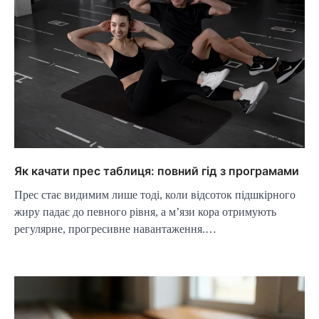
Як качати прес таблиця: повний гід з програмами
Прес стає видимим лише тоді, коли відсоток підшкірного
жиру падає до певного рівня, а м’язи кора отримують
регулярне, прогресивне навантаження.…