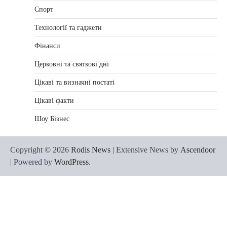
Спорт
Технології та гаджети
Фінанси
Церковні та святкові дні
Цікаві та визначні постаті
Цікаві факти
Шоу Бізнес
Copyright © 2026
Rodis News
| Extensive News by
Ascendoor
| Powered by
WordPress
.