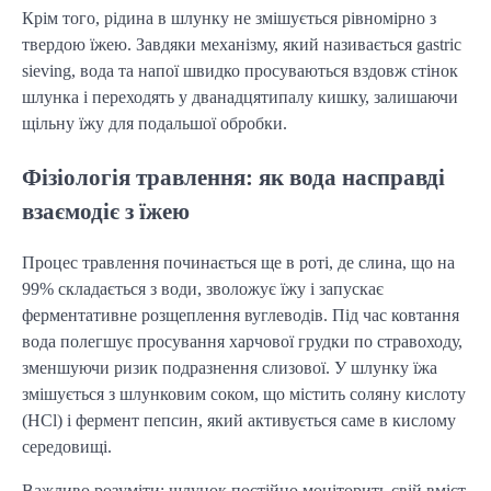
Крім того, рідина в шлунку не змішується рівномірно з
твердою їжею. Завдяки механізму, який називається gastric
sieving, вода та напої швидко просуваються вздовж стінок
шлунка і переходять у дванадцятипалу кишку, залишаючи
щільну їжу для подальшої обробки.
Фізіологія травлення: як вода насправді
взаємодіє з їжею
Процес травлення починається ще в роті, де слина, що на
99% складається з води, зволожує їжу і запускає
ферментативне розщеплення вуглеводів. Під час ковтання
вода полегшує просування харчової грудки по стравоходу,
зменшуючи ризик подразнення слизової. У шлунку їжа
змішується з шлунковим соком, що містить соляну кислоту
(HCl) і фермент пепсин, який активується саме в кислому
середовищі.
Важливо розуміти: шлунок постійно моніторить свій вміст