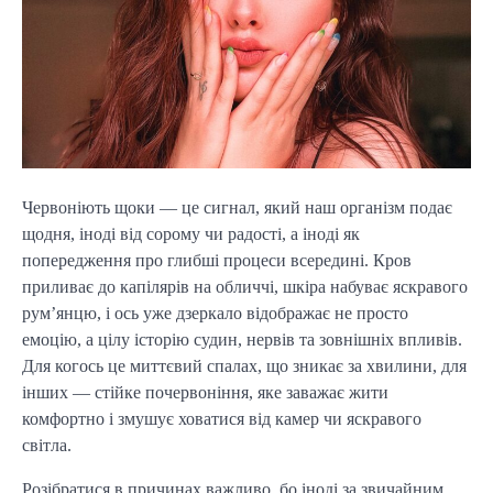
Червоніють щоки — це сигнал, який наш організм подає
щодня, іноді від сорому чи радості, а іноді як
попередження про глибші процеси всередині. Кров
приливає до капілярів на обличчі, шкіра набуває яскравого
рум’янцю, і ось уже дзеркало відображає не просто
емоцію, а цілу історію судин, нервів та зовнішніх впливів.
Для когось це миттєвий спалах, що зникає за хвилини, для
інших — стійке почервоніння, яке заважає жити
комфортно і змушує ховатися від камер чи яскравого
світла.
Розібратися в причинах важливо, бо іноді за звичайним