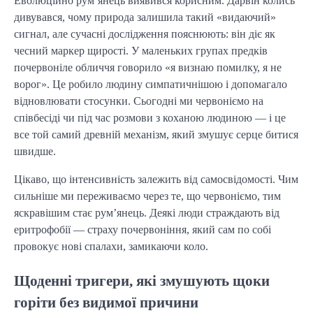
Еволюційно рум’янець виявився корисним. Дарвін колись
дивувався, чому природа залишила такий «видаючий»
сигнал, але сучасні дослідження пояснюють: він діє як
чесний маркер щирості. У маленьких групах предків
почервоніле обличчя говорило «я визнаю помилку, я не
ворог». Це робило людину симпатичнішою і допомагало
відновлювати стосунки. Сьогодні ми червоніємо на
співбесіді чи під час розмови з коханою людиною — і це
все той самий древній механізм, який змушує серце битися
швидше.
Цікаво, що інтенсивність залежить від самосвідомості. Чим
сильніше ми переживаємо через те, що червоніємо, тим
яскравішим стає рум’янець. Деякі люди страждають від
еритрофобії — страху почервоніння, який сам по собі
провокує нові спалахи, замикаючи коло.
Щоденні тригери, які змушують щоки
горіти без видимої причини