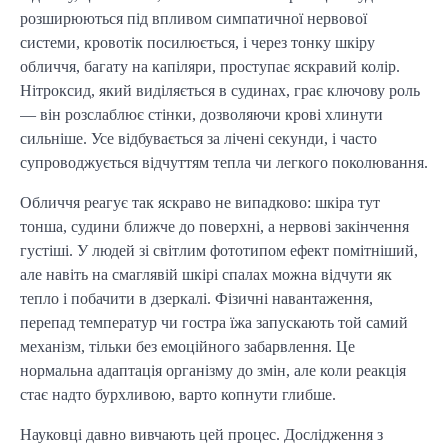
розширюються під впливом симпатичної нервової
системи, кровотік посилюється, і через тонку шкіру
обличчя, багату на капіляри, проступає яскравий колір.
Нітроксид, який виділяється в судинах, грає ключову роль
— він розслаблює стінки, дозволяючи крові хлинути
сильніше. Усе відбувається за лічені секунди, і часто
супроводжується відчуттям тепла чи легкого поколювання.
Обличчя реагує так яскраво не випадково: шкіра тут
тонша, судини ближче до поверхні, а нервові закінчення
густіші. У людей зі світлим фототипом ефект помітніший,
але навіть на смаглявій шкірі спалах можна відчути як
тепло і побачити в дзеркалі. Фізичні навантаження,
перепад температур чи гостра їжа запускають той самий
механізм, тільки без емоційного забарвлення. Це
нормальна адаптація організму до змін, але коли реакція
стає надто бурхливою, варто копнути глибше.
Науковці давно вивчають цей процес. Дослідження з