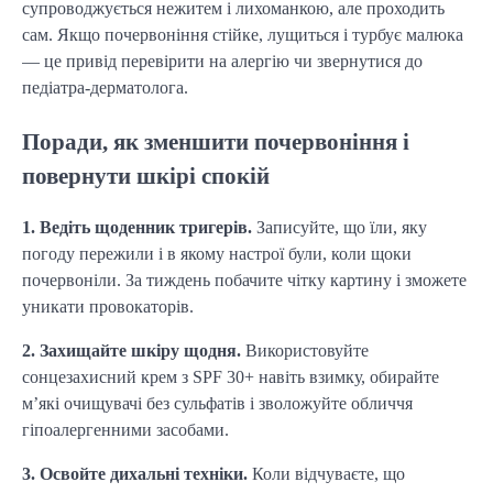
супроводжується нежитем і лихоманкою, але проходить
сам. Якщо почервоніння стійке, лущиться і турбує малюка
— це привід перевірити на алергію чи звернутися до
педіатра-дерматолога.
Поради, як зменшити почервоніння і
повернути шкірі спокій
1. Ведіть щоденник тригерів.
Записуйте, що їли, яку
погоду пережили і в якому настрої були, коли щоки
почервоніли. За тиждень побачите чітку картину і зможете
уникати провокаторів.
2. Захищайте шкіру щодня.
Використовуйте
сонцезахисний крем з SPF 30+ навіть взимку, обирайте
м’які очищувачі без сульфатів і зволожуйте обличчя
гіпоалергенними засобами.
3. Освойте дихальні техніки.
Коли відчуваєте, що