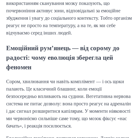
використанням сканування мозку показують, що
почервоніння активує зони, відповідальні за емоційне
збудження і увагу до соціального контексту. Тобто організм
реагує не просто на температуру, а на те, як ми себе
відчуваємо серед інших людей.
Емоційний рум’янець — від сорому до
радості: чому еволюція зберегла цей
феномен
Сором, хвилювання чи навіть комплімент — і ось щоки
палають. Це класичний блашинг, коли емоції
безпосередньо впливають на судини. Вегетативна нервова
система не питає дозволу: вона просто реагує на адреналін
і дає сигнал розширитися капілярам. У моменти ніяковості
ми червоніємо сильніше саме тому, що мозок фіксує «нас
бачать», і реакція посилюється.