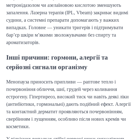
метронідазолом чи азелаїновою кислотою зменшують
запалення. Лазерна терапія (IPL, Vbeam) закриває видимі
судини, а системні препарати допомагають у важких
випадках. Головне — уникати тригерів і підтримувати
бар’єр шкіри м’якими зволожувачами без спирту та
ароматизаторів.
Інші причини: гормони, алергії та
серйозні сигнали організму
Менопауза приносить припливи — раптове тепло і
почервоніння обличчя, шиї, грудей через коливання
естрогену. Гіпертиреоз, високий тиск чи навіть деякі ліки
(антибіотики, гормональні) дають подібний ефект. Алергії
та контактний дерматит проявляються почервонінням,
свербінням і лущенням, особливо після нових кремів чи
косметики.
У рідкісних випадках стійкі червоні щоки сигналізують