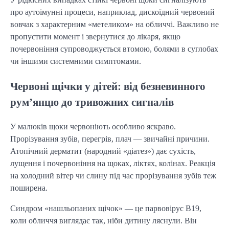
про аутоімунні процеси, наприклад, дискоїдний червоний
вовчак з характерним «метеликом» на обличчі. Важливо не
пропустити момент і звернутися до лікаря, якщо
почервоніння супроводжується втомою, болями в суглобах
чи іншими системними симптомами.
Червоні щічки у дітей: від безневинного
рум’янцю до тривожних сигналів
У малюків щоки червоніють особливо яскраво.
Прорізування зубів, перегрів, плач — звичайні причини.
Атопічний дерматит (народний «діатез») дає сухість,
лущення і почервоніння на щоках, ліктях, колінах. Реакція
на холодний вітер чи слину під час прорізування зубів теж
поширена.
Синдром «нашльопаних щічок» — це парвовірус B19,
коли обличчя виглядає так, ніби дитину ляснули. Він