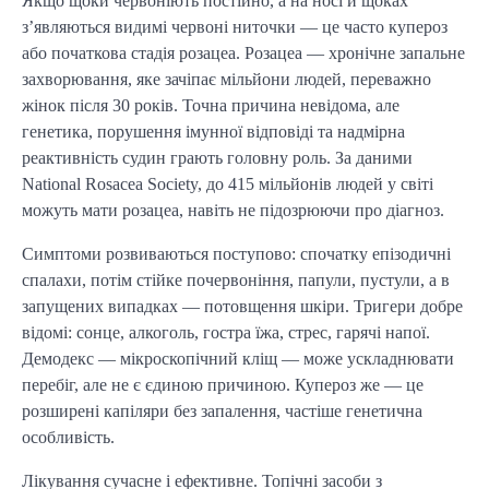
Якщо щоки червоніють постійно, а на носі й щоках
з’являються видимі червоні ниточки — це часто купероз
або початкова стадія розацеа. Розацеа — хронічне запальне
захворювання, яке зачіпає мільйони людей, переважно
жінок після 30 років. Точна причина невідома, але
генетика, порушення імунної відповіді та надмірна
реактивність судин грають головну роль. За даними
National Rosacea Society, до 415 мільйонів людей у світі
можуть мати розацеа, навіть не підозрюючи про діагноз.
Симптоми розвиваються поступово: спочатку епізодичні
спалахи, потім стійке почервоніння, папули, пустули, а в
запущених випадках — потовщення шкіри. Тригери добре
відомі: сонце, алкоголь, гостра їжа, стрес, гарячі напої.
Демодекс — мікроскопічний кліщ — може ускладнювати
перебіг, але не є єдиною причиною. Купероз же — це
розширені капіляри без запалення, частіше генетична
особливість.
Лікування сучасне і ефективне. Топічні засоби з