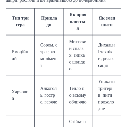
шкіри, роблячи її ще вразливішою до почервоніння.
Як проя
Тип три
Прикла
Як змен
вляєтьс
гера
ди
шити
я
Миттєви
Сором, с
Дихальн
й спала
Емоційн
трес, ко
і технік
х, зника
ий
мплімен
и, релак
є швидк
т
сація
о
Уникати
Алкогол
Тепло п
тригері
Харчови
ь, гостр
о всьому
в, пити
й
е, гаряче
обличчю
прохоло
дне
Стійке п