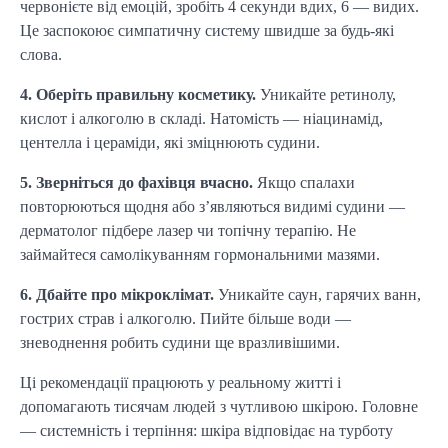
червонієте від емоцій, зробіть 4 секунди вдих, 6 — видих.
Це заспокоює симпатичну систему швидше за будь-які
слова.
4. Оберіть правильну косметику.
Уникайте ретинолу,
кислот і алкоголю в складі. Натомість — ніацинамід,
центелла і цераміди, які зміцнюють судини.
5. Зверніться до фахівця вчасно.
Якщо спалахи
повторюються щодня або з’являються видимі судини —
дерматолог підбере лазер чи топічну терапію. Не
займайтеся самолікуванням гормональними мазями.
6. Дбайте про мікроклімат.
Уникайте саун, гарячих ванн,
гострих страв і алкоголю. Пийте більше води —
зневоднення робить судини ще вразливішими.
Ці рекомендації працюють у реальному житті і
допомагають тисячам людей з чутливою шкірою. Головне
— системність і терпіння: шкіра відповідає на турботу