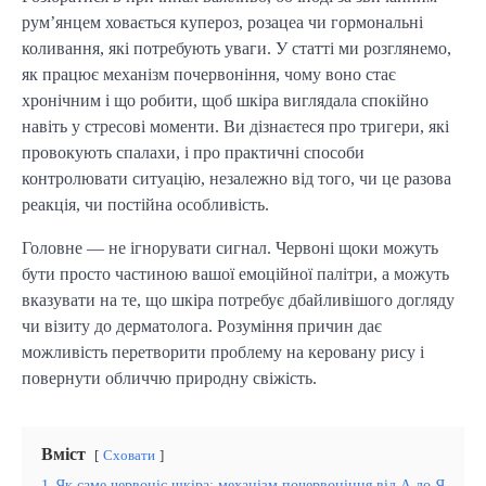
рум’янцем ховається купероз, розацеа чи гормональні
коливання, які потребують уваги. У статті ми розглянемо,
як працює механізм почервоніння, чому воно стає
хронічним і що робити, щоб шкіра виглядала спокійно
навіть у стресові моменти. Ви дізнаєтеся про тригери, які
провокують спалахи, і про практичні способи
контролювати ситуацію, незалежно від того, чи це разова
реакція, чи постійна особливість.
Головне — не ігнорувати сигнал. Червоні щоки можуть
бути просто частиною вашої емоційної палітри, а можуть
вказувати на те, що шкіра потребує дбайливішого догляду
чи візиту до дерматолога. Розуміння причин дає
можливість перетворити проблему на керовану рису і
повернути обличчю природну свіжість.
Вміст
Сховати
1
Як саме червоніє шкіра: механізм почервоніння від А до Я