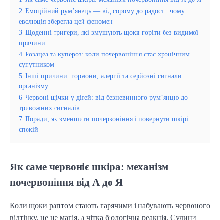
2
Емоційний рум’янець — від сорому до радості: чому
еволюція зберегла цей феномен
3
Щоденні тригери, які змушують щоки горіти без видимої
причини
4
Розацеа та купероз: коли почервоніння стає хронічним
супутником
5
Інші причини: гормони, алергії та серйозні сигнали
організму
6
Червоні щічки у дітей: від безневинного рум’янцю до
тривожних сигналів
7
Поради, як зменшити почервоніння і повернути шкірі
спокій
Як саме червоніє шкіра: механізм
почервоніння від А до Я
Коли щоки раптом стають гарячими і набувають червоного
відтінку, це не магія, а чітка біологічна реакція. Судини