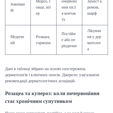
Мороз, с
очервоні
Захист к
Зовнішн
онце, віт
ння післ
ремом,
ій
ер
я контак
шарф
ту
Лікуван
Постійн
Медичн
Розацеа,
ня у дер
е або пе
ий
гормони
матолог
ріодичне
а
Дані в таблиці зібрано на основі спостережень
дерматологів і клінічних описів. Джерело: узагальнені
рекомендації дерматологічних асоціацій.
Розацеа та купероз: коли почервоніння
стає хронічним супутником