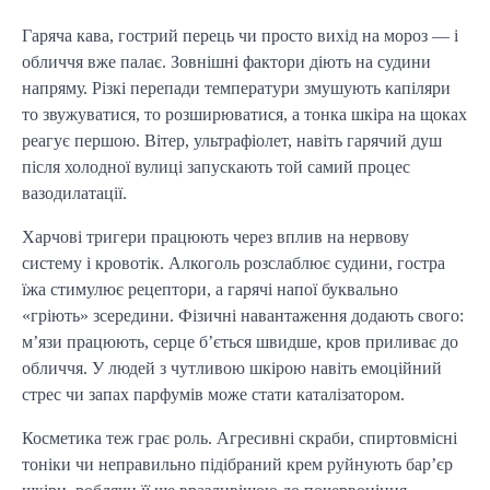
Гаряча кава, гострий перець чи просто вихід на мороз — і
обличчя вже палає. Зовнішні фактори діють на судини
напряму. Різкі перепади температури змушують капіляри
то звужуватися, то розширюватися, а тонка шкіра на щоках
реагує першою. Вітер, ультрафіолет, навіть гарячий душ
після холодної вулиці запускають той самий процес
вазодилатації.
Харчові тригери працюють через вплив на нервову
систему і кровотік. Алкоголь розслаблює судини, гостра
їжа стимулює рецептори, а гарячі напої буквально
«гріють» зсередини. Фізичні навантаження додають свого:
м’язи працюють, серце б’ється швидше, кров приливає до
обличчя. У людей з чутливою шкірою навіть емоційний
стрес чи запах парфумів може стати каталізатором.
Косметика теж грає роль. Агресивні скраби, спиртовмісні
тоніки чи неправильно підібраний крем руйнують бар’єр