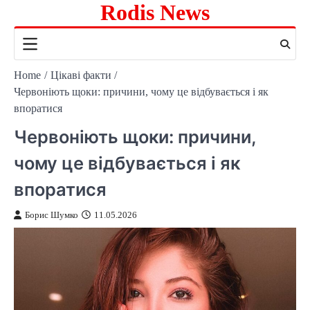
Rodis News
Skip
to
content
Home
Цікаві факти
Червоніють щоки: причини, чому це відбувається і як
впоратися
Червоніють щоки: причини,
чому це відбувається і як
впоратися
Борис Шумко
11.05.2026