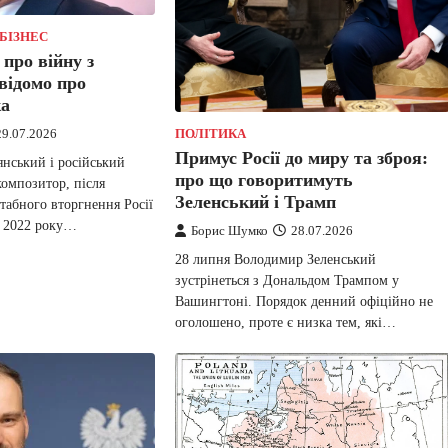
БІЗНЕС
про війну з
відомо про
ка
29.07.2026
ПОЛІТИКА
Примус Росії до миру та зброя:
нський і російський
про що говоритимуть
композитор, після
Зеленський і Трамп
абного вторгнення Росії
у 2022 року…
Борис Шумко
28.07.2026
28 липня Володимир Зеленський
зустрінеться з Дональдом Трампом у
Вашингтоні. Порядок денний офіційно не
оголошено, проте є низка тем, які…