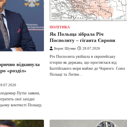
ПОЛІТИКА
Як Польща зібрала Річ
Посполиту – гіганта Європи
Борис Шумко
28.07.2026
Річ Посполита увійшла в європейську
історію як держава, що простяглася від
орично відкинула
Балтійського моря майже до Чорного. Союз
ро «розділ»
Польщі та Литви…
28.07.2026
олодимир Путін заявив,
тратить свої західні
 цьому контексті Польщу,