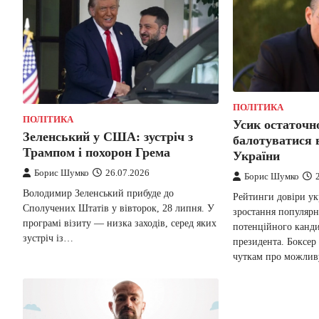
ПОЛІТИКА
ПОЛІТИКА
Усик остаточн
Зеленський у США: зустріч з
балотуватися 
Трампом і похорон Грема
України
Борис Шумко
26.07.2026
Борис Шумко
Володимир Зеленський прибуде до
Рейтинги довіри ук
Сполучених Штатів у вівторок, 28 липня. У
зростання популярн
програмі візиту — низка заходів, серед яких
потенційного канди
зустріч із…
президента. Боксер
чуткам про можли