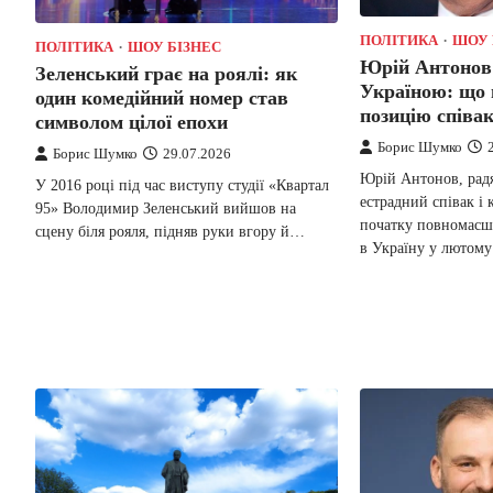
ПОЛІТИКА
ШОУ 
ПОЛІТИКА
ШОУ БІЗНЕС
Юрій Антонов 
Зеленський грає на роялі: як
Україною: що 
один комедійний номер став
позицію співа
символом цілої епохи
Борис Шумко
Борис Шумко
29.07.2026
Юрій Антонов, радя
У 2016 році під час виступу студії «Квартал
естрадний співак і 
95» Володимир Зеленський вийшов на
початку повномасшт
сцену біля рояля, підняв руки вгору й…
в Україну у лютом