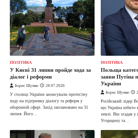
ПОЛІТИКА
ПОЛІТИКА
У Києві 31 липня пройде хода за
Польща катег
діалог і реформи
заяви Путіна п
України
Борис Шумко
28.07.2026
Борис Шумко
У столиці України анонсували протестну
ходу на підтримку діалогу та реформ у
Російський лідер В
оборонній сфері. Захід заплановано на 31
що Україна нібито в
липня. Його…
землі. Він згадав у
Угорщину та…