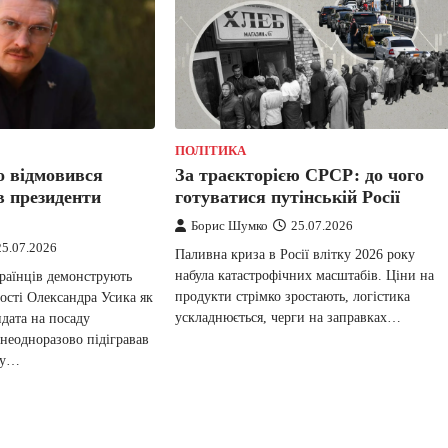
ПОЛІТИКА
о відмовився
За траєкторією СРСР: до чого
в президенти
готуватися путінській Росії
Борис Шумко
25.07.2026
25.07.2026
Паливна криза в Росії влітку 2026 року
набула катастрофічних масштабів. Ціни на
раїнців демонструють
продукти стрімко зростають, логістика
ості Олександра Усика як
ускладнюється, черги на заправках…
дата на посаду
 неодноразово підігравав
ву…