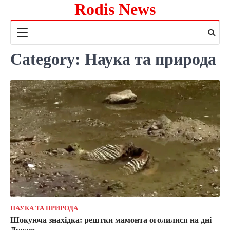
Rodis News
Skip
to
content
Category:
Наука та природа
НАУКА ТА ПРИРОДА
Шокуюча знахідка: рештки мамонта оголилися на дні