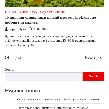
НАУКА ТА ПРИРОДА
САД І РОСЛИНИ
Лушпиння соняшника: цінний ресурс від відходу до
добрива та палива
Борис Шумко
28.07.2026
Лушпиння соняшника утворюється під час лущення насіння на
олійноекстракційних заводах і становить 15–30 % маси сировини
залежно від сорту. Це…
Posts
Older posts
Newer posts
navigation
Search
Search
Недавні записи
Як їсти авокадо: повний гід від вибору до сервірування
5 жезлів у Таро: значення, символіка та глибоке