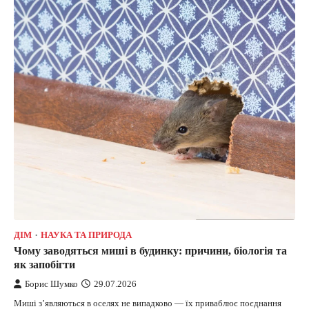
ДІМ
НАУКА ТА ПРИРОДА
Чому заводяться миші в будинку: причини, біологія та
як запобігти
Борис Шумко
29.07.2026
Миші з’являються в оселях не випадково — їх приваблює поєднання