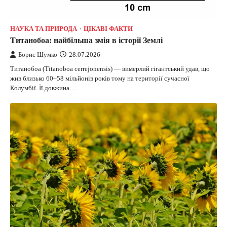
НАУКА ТА ПРИРОДА
ЦІКАВІ ФАКТИ
Титанобоа: найбільша змія в історії Землі
Борис Шумко
28.07.2026
Титанобоа (Titanoboa cerrejonensis) — вимерлий гігантський удав, що
жив близько 60–58 мільйонів років тому на території сучасної
Колумбії. Її довжина…