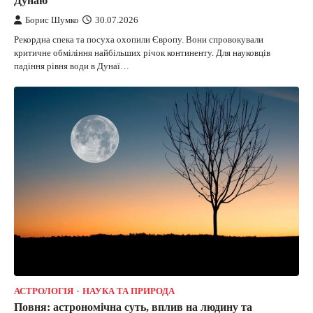
Дунаю
Борис Шумко
30.07.2026
Рекордна спека та посуха охопили Європу. Вони спровокували
критичне обміління найбільших річок континенту. Для науковців
падіння рівня води в Дунаї…
АСТРОЛОГІЯ
НАУКА ТА ПРИРОДА
Повня: астрономічна суть, вплив на людину та