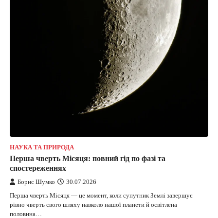
НАУКА ТА ПРИРОДА
Перша чверть Місяця: повний гід по фазі та
спостереженнях
Борис Шумко
30.07.2026
Перша чверть Місяця — це момент, коли супутник Землі завершує
рівно чверть свого шляху навколо нашої планети й освітлена
половина…