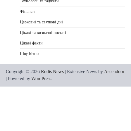
Технології та гаджети
Фінанси
Церковні та святкові дні
Цікаві та визначні постаті
Цікаві факти
Шоу Бізнес
Copyright © 2026
Rodis News
| Extensive News by
Ascendoor
| Powered by
WordPress
.