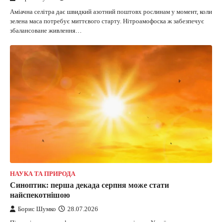
Аміачна селітра дає швидкий азотний поштовх рослинам у момент, коли
зелена маса потребує миттєвого старту. Нітроамофоска ж забезпечує
збалансоване живлення…
НАУКА ТА ПРИРОДА
Синоптик: перша декада серпня може стати
найспекотнішою
Борис Шумко
28.07.2026