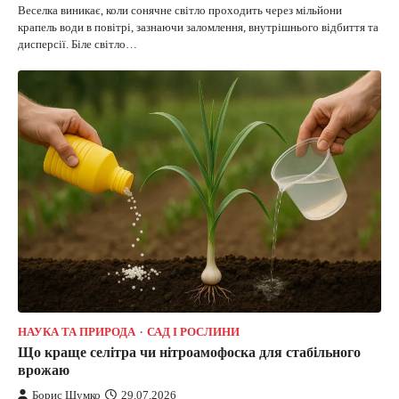
Веселка виникає, коли сонячне світло проходить через мільйони
крапель води в повітрі, зазнаючи заломлення, внутрішнього відбиття та
дисперсії. Біле світло…
НАУКА ТА ПРИРОДА
САД І РОСЛИНИ
Що краще селітра чи нітроамофоска для стабільного
врожаю
Борис Шумко
29.07.2026