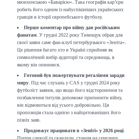
мюнхенською «Баварією». Така географія кар’єри
робить його одним із найуспішніших українських
гравців в історії європейського футболу.
Перше коментар про війну дав російським
фанатам
. У грудні 2022 року Тимощук обрав для
своєї заяви саме фан-клуб петербурзького «Зеніта».
Це рішення багато хто в Україні сприйняв як
символічний вибір аудиторії та середовища, в
якому він опинився.
Готовий був пожертвувати регаліями заради
миру
. Під час слухань у CAS у грудні 2024 року
футболіст заявив, що якщо його відсторонення та
позбавлення титулів допоможе припинити війну,
він відмовиться від усього добровільно. Ця
пропозиція стала однією з найцитованіших його
пізніх заяв.
Продовжує працювати в «Зеніті» у 2026 році
.
Попри санкції та скандали, станом на середину