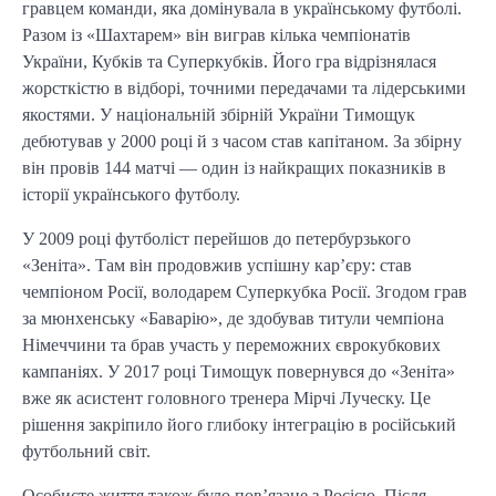
гравцем команди, яка домінувала в українському футболі.
Разом із «Шахтарем» він виграв кілька чемпіонатів
України, Кубків та Суперкубків. Його гра відрізнялася
жорсткістю в відборі, точними передачами та лідерськими
якостями. У національній збірній України Тимощук
дебютував у 2000 році й з часом став капітаном. За збірну
він провів 144 матчі — один із найкращих показників в
історії українського футболу.
У 2009 році футболіст перейшов до петербурзького
«Зеніта». Там він продовжив успішну кар’єру: став
чемпіоном Росії, володарем Суперкубка Росії. Згодом грав
за мюнхенську «Баварію», де здобував титули чемпіона
Німеччини та брав участь у переможних єврокубкових
кампаніях. У 2017 році Тимощук повернувся до «Зеніта»
вже як асистент головного тренера Мірчі Луческу. Це
рішення закріпило його глибоку інтеграцію в російський
футбольний світ.
Особисте життя також було пов’язане з Росією. Після