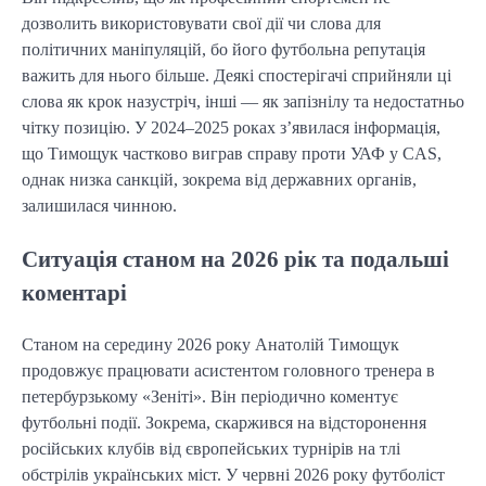
дозволить використовувати свої дії чи слова для
політичних маніпуляцій, бо його футбольна репутація
важить для нього більше. Деякі спостерігачі сприйняли ці
слова як крок назустріч, інші — як запізнілу та недостатньо
чітку позицію. У 2024–2025 роках з’явилася інформація,
що Тимощук частково виграв справу проти УАФ у CAS,
однак низка санкцій, зокрема від державних органів,
залишилася чинною.
Ситуація станом на 2026 рік та подальші
коментарі
Станом на середину 2026 року Анатолій Тимощук
продовжує працювати асистентом головного тренера в
петербурзькому «Зеніті». Він періодично коментує
футбольні події. Зокрема, скаржився на відсторонення
російських клубів від європейських турнірів на тлі
обстрілів українських міст. У червні 2026 року футболіст