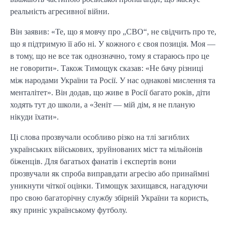
реальність агресивної війни.
Він заявив: «Те, що я мовчу про „СВО“, не свідчить про те,
що я підтримую її або ні. У кожного є своя позиція. Моя —
в тому, що не все так однозначно, тому я стараюсь про це
не говорити». Також Тимощук сказав: «Не бачу різниці
між народами України та Росії. У нас однакові мислення та
менталітет». Він додав, що живе в Росії багато років, діти
ходять тут до школи, а «Зеніт — мій дім, я не планую
нікуди їхати».
Ці слова прозвучали особливо різко на тлі загиблих
українських військових, зруйнованих міст та мільйонів
біженців. Для багатьох фанатів і експертів вони
прозвучали як спроба виправдати агресію або принаймні
уникнути чіткої оцінки. Тимощук захищався, нагадуючи
про свою багаторічну службу збірній України та користь,
яку приніс українському футболу.