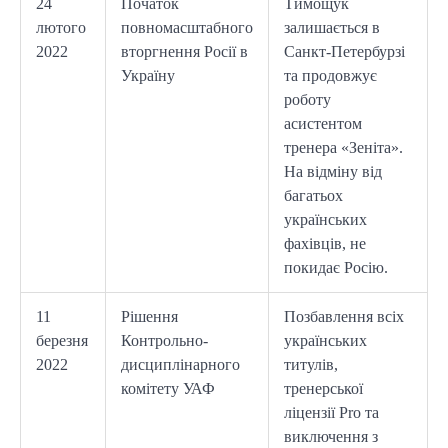
24
Початок
Тимощук
лютого
повномасштабного
залишається в
2022
вторгнення Росії в
Санкт-Петербурзі
Україну
та продовжує
роботу
асистентом
тренера «Зеніта».
На відміну від
багатьох
українських
фахівців, не
покидає Росію.
11
Рішення
Позбавлення всіх
березня
Контрольно-
українських
2022
дисциплінарного
титулів,
комітету УАФ
тренерської
ліцензії Pro та
виключення з