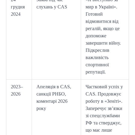
грудня
слухань у CAS
мир в Україні».
2024
Готовий
відмовитися від
регалій, якщо це
допоможе
завершити війну.
Підкреслив
важливість
спортивної
репутації.
2023–
Апеляція в CAS,
Частковий успіх у
2026
санкції РНБО,
CAS. Продовжує
коментарі 2026
роботу в «Зеніті».
року
Заперечує зв’язки
зі спецслужбами
РФ та стверджує,
що має лише