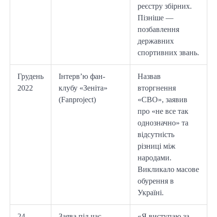
реєстру збірних.
Пізніше —
позбавлення
державних
спортивних звань.
Грудень
Інтерв’ю фан-
Назвав
2022
клубу «Зеніта»
вторгнення
(Fanproject)
«СВО», заявив
про «не все так
однозначно» та
відсутність
різниці між
народами.
Викликало масове
обурення в
Україні.
24
Заява під час
«Я виступаю за