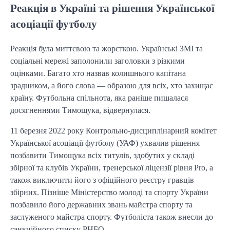
Реакція в Україні та рішення Української
асоціації футболу
Реакція була миттєвою та жорсткою. Українські ЗМІ та
соціальні мережі заполонили заголовки з різкими
оцінками. Багато хто назвав колишнього капітана
зрадником, а його слова — образою для всіх, хто захищає
країну. Футбольна спільнота, яка раніше пишалася
досягненнями Тимощука, відвернулася.
11 березня 2022 року Контрольно-дисциплінарний комітет
Української асоціації футболу (УАФ) ухвалив рішення
позбавити Тимощука всіх титулів, здобутих у складі
збірної та клубів України, тренерської ліцензії рівня Pro, а
також виключити його з офіційного реєстру гравців
збірних. Пізніше Міністерство молоді та спорту України
позбавило його державних звань майстра спорту та
заслуженого майстра спорту. Футболіста також внесли до
санкційного списку РНБО.