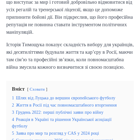
що виступає за мир і готовий добровільно відмовитися від
усіх регалій та тренерської ліцензії, якщо це допоможе
припинити бойові дії. Він підкреслив, що його професійна
репутація не повинна ставати інструментом політичних
маніпуляцій.
Історія Тимощука показує складність вибору для українців,
які десятиліттями будували життя та кар’єру в Росії, маючи
там сім’ю та професійні зв’язки, коли повномасштабна
війна змусила кожного визначитися зі своєю позицією.
Вміст
Сховати
1
Шлях від Луцька до вершин європейського футболу
2
Життя в Росії під час повномасштабного вторгнення
3
Грудень 2022: перші публічні заяви про війну
4
Реакція в Україні та рішення Української асоціації
футболу
5
Заява про мир та розгляд у CAS у 2024 році