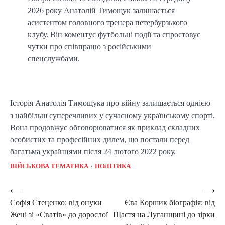
2026 року Анатолій Тимощук залишається
асистентом головного тренера петербурзького
клубу. Він коментує футбольні події та спростовує
чутки про співпрацю з російськими
спецслужбами.
Історія Анатолія Тимощука про війну залишається однією
з найбільш суперечливих у сучасному українському спорті.
Вона продовжує обговорюватися як приклад складних
особистих та професійних дилем, що постали перед
багатьма українцями після 24 лютого 2022 року.
ВІЙСЬКОВА ТЕМАТИКА
ПОЛІТИКА
Post
⟵
⟶
Софія Стеценко: від онуки
Єва Коршик біографія: від
navigation
Жені зі «Сватів» до дорослої
Щастя на Луганщині до зірки