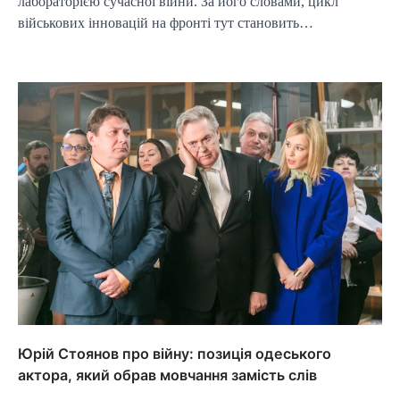
лабораторією сучасної війни. За його словами, цикл
військових інновацій на фронті тут становить…
Юрій Стоянов про війну: позиція одеського
актора, який обрав мовчання замість слів