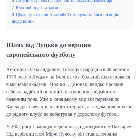
6
Ситуація станом на 2026 рік та подальші коментарі
7
Ключові події та заяви
8
Цікаві факти про Анатолія Тимощука та його позицію
щодо війни
Шлях від Луцька до вершин
європейського футболу
Анатолій Олександрович Тимощук народився 30 березня
1979 року в Луцьку на Волині. Футбольний шлях почався
в місцевій академії «Волині», де юнак швидко проявив
себе як надійний опорний півзахисник з відмінним
баченням поля. Уже в юнацькому віці він переїхав до
Києва для навчання в спортінтернаті, а згодом повернувся
до рідного клубу, де дебютував у дорослому футболі.
У 2002 році Тимощук перейшов до донецького «Шахтаря».
Під керівництвом Мірчі Луческу він став ключовим