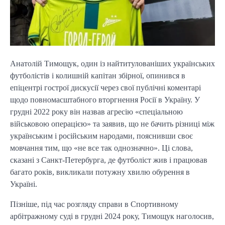
Анатолій Тимощук, один із найтитулованіших українських
футболістів і колишній капітан збірної, опинився в
епіцентрі гострої дискусії через свої публічні коментарі
щодо повномасштабного вторгнення Росії в Україну. У
грудні 2022 року він назвав агресію «спеціальною
військовою операцією» та заявив, що не бачить різниці між
українським і російським народами, пояснивши своє
мовчання тим, що «не все так однозначно». Ці слова,
сказані з Санкт-Петербурга, де футболіст жив і працював
багато років, викликали потужну хвилю обурення в
Україні.
Пізніше, під час розгляду справи в Спортивному
арбітражному суді в грудні 2024 року, Тимощук наголосив,