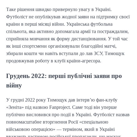
Таке рішення швидко привернуло увагу в Україні.
Футболіст не опублікував жодної заяви на підтримку своєї
країни в перші місяці війни. Українська футбольна
спільнота, яка активно допомагала армії та постраждалим,
сприйняла мовчання як форму дистанціювання. У той час
як інші спортсмени організовували благодійні матчі,
збирали кошти чи навіть вступали до лав ЗСУ, Тимощук
продовжував роботу в клубі країни-агресора.
Грудень 2022: перші публічні заяви про
війну
У грудні 2022 року Тимощук дав інтерв’ю фан-клубу
«Зеніта» під назвою Fanproject. Саме тоді він уперше
публічно висловився про події в Україні. Футболіст назвав
повномасштабне вторгнення Росії «спеціальною
військовою операцією» — терміном, який в Україні
вважають частиною російської пропаганди, що маскує