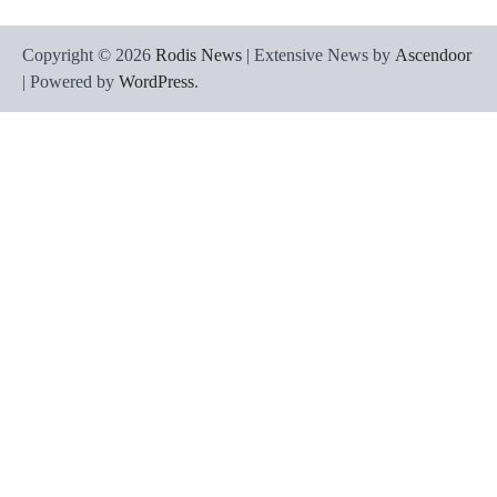
Copyright © 2026
Rodis News
| Extensive News by
Ascendoor
| Powered by
WordPress
.