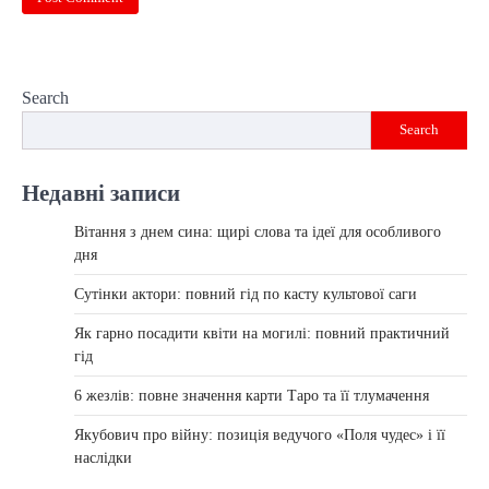
Search
Search
Недавні записи
Вітання з днем сина: щирі слова та ідеї для особливого
дня
Сутінки актори: повний гід по касту культової саги
Як гарно посадити квіти на могилі: повний практичний
гід
6 жезлів: повне значення карти Таро та її тлумачення
Якубович про війну: позиція ведучого «Поля чудес» і її
наслідки