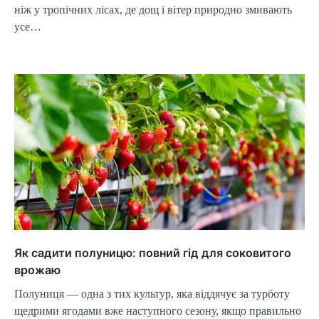
ніж у тропічних лісах, де дощ і вітер природно змивають
усе…
Як садити полуницю: повний гід для соковитого
врожаю
Полуниця — одна з тих культур, яка віддячує за турботу
щедрими ягодами вже наступного сезону, якщо правильно