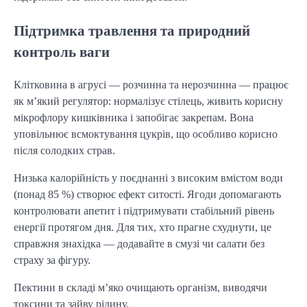
Підтримка травлення та природний
контроль ваги
Клітковина в агрусі — розчинна та нерозчинна — працює
як м’який регулятор: нормалізує стілець, живить корисну
мікрофлору кишківника і запобігає закрепам. Вона
уповільнює всмоктування цукрів, що особливо корисно
після солодких страв.
Низька калорійність у поєднанні з високим вмістом води
(понад 85 %) створює ефект ситості. Ягоди допомагають
контролювати апетит і підтримувати стабільний рівень
енергії протягом дня. Для тих, хто прагне схуднути, це
справжня знахідка — додавайте в смузі чи салати без
страху за фігуру.
Пектини в складі м’яко очищають організм, виводячи
токсини та зайву рідину.