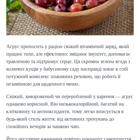
Агрус приносить у раціон свіжий вітамінний заряд, який
працює тихо, але ефективно: зміцнює імунітет, допомагає
травленню та підтримує серце. Ця скромна зелена ягода з
колючих кущів у бабусиному саду насправді ховає в собі
потужний комплекс поживних речовин, що робить її
незамінною для щоденного меню.
Свіжий, заморожений чи перероблений у варення — агрус
однаково корисний. Він низькокалорійний, багатий на
клітковину та антиоксиданти, тому легко вписується в
будь-який стиль життя: від активних тренувань до
спокійних вечорів за чашкою чаю.
Його регулярне вживання помітно покращує самопочуття,