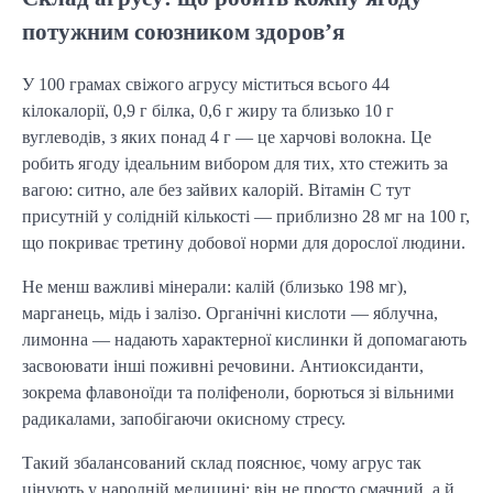
потужним союзником здоров’я
У 100 грамах свіжого агрусу міститься всього 44
кілокалорії, 0,9 г білка, 0,6 г жиру та близько 10 г
вуглеводів, з яких понад 4 г — це харчові волокна. Це
робить ягоду ідеальним вибором для тих, хто стежить за
вагою: ситно, але без зайвих калорій. Вітамін С тут
присутній у солідній кількості — приблизно 28 мг на 100 г,
що покриває третину добової норми для дорослої людини.
Не менш важливі мінерали: калій (близько 198 мг),
марганець, мідь і залізо. Органічні кислоти — яблучна,
лимонна — надають характерної кислинки й допомагають
засвоювати інші поживні речовини. Антиоксиданти,
зокрема флавоноїди та поліфеноли, борються зі вільними
радикалами, запобігаючи окисному стресу.
Такий збалансований склад пояснює, чому агрус так
цінують у народній медицині: він не просто смачний, а й