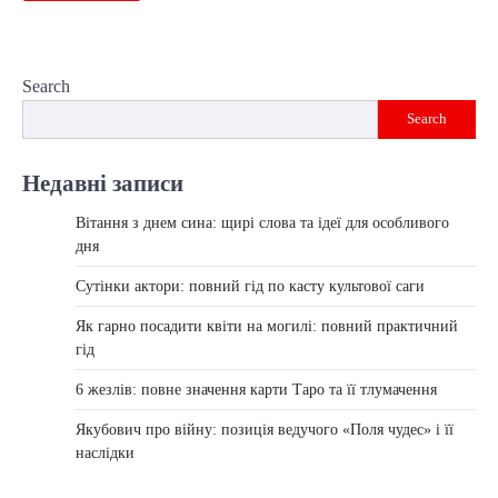
Search
Search
Недавні записи
Вітання з днем сина: щирі слова та ідеї для особливого
дня
Сутінки актори: повний гід по касту культової саги
Як гарно посадити квіти на могилі: повний практичний
гід
6 жезлів: повне значення карти Таро та її тлумачення
Якубович про війну: позиція ведучого «Поля чудес» і її
наслідки