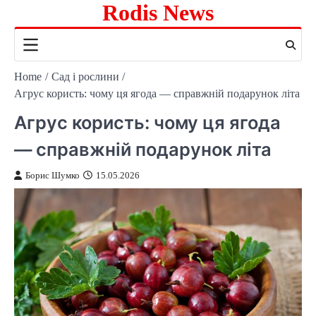
Rodis News
Skip
to
content
Home
Сад і рослини
Агрус користь: чому ця ягода — справжній подарунок літа
Агрус користь: чому ця ягода
— справжній подарунок літа
Борис Шумко
15.05.2026