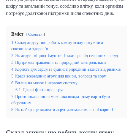
шкіру та загальний тонус, особливо влітку, коли організм
потребує додаткової підтримки після спекотних днів.
Вміст
Сховати
1
Склад агрусу: що робить кожну ягоду потужним
союзником здоров’я
2
Як агрус зміцнює імунітет і захищає від сезонних застуд
3
Підтримка травлення та природний контроль ваги
4
Користь для серця та судин: природний захист від ризиків
5
Краса зсередини: агрус для шкіри, волосся та зору
6
Вплив на мозок і нервову систему
6.1
Цікаві факти про агрус
7
Протипоказання та можлива шкода: кому варто бути
обережним
8
Як найкраще вживати агрус для максимальної користі
Склад агрусу: що робить кожну ягоду