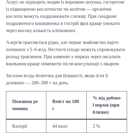
Агрус не підходить людям із виразкою шлунка, гастритом
із підвищеною кислотністю чи колітом — органічні
кислоти можуть подразнювати слизову. При синдромі
подразненого кишківника в гострій фазі краще уникати
через високу кількість клітковини.
Алергія трапляється рідко, але перше знайомство варто
починати з 5–6 ягід. Нестиглі плоди можуть спровокувати
розлад травлення. При каменях у нирках через оксалати
вживання краще обмежити після консультації з лікарем.
Загалом ягода безпечна для більшості, якщо їсти її
дозовано — 200–300 г на день.
% від добово
Поживна ре
Вміст на 100
ї норми (при
човина
г
близно)
Калорії
44 ккал
2 %