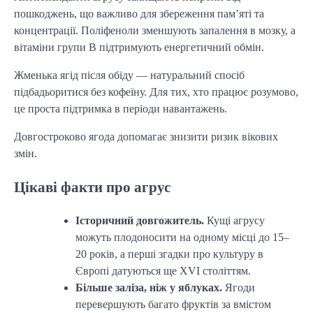
пошкоджень, що важливо для збереження пам’яті та
концентрації. Поліфеноли зменшують запалення в мозку, а
вітаміни групи В підтримують енергетичний обмін.
Жменька ягід після обіду — натуральний спосіб
підбадьоритися без кофеїну. Для тих, хто працює розумово,
це проста підтримка в періоди навантажень.
Довгостроково ягода допомагає знизити ризик вікових
змін.
Цікаві факти про агрус
Історичний довгожитель.
Кущі агрусу
можуть плодоносити на одному місці до 15–
20 років, а перші згадки про культуру в
Європі датуються ще XVI століттям.
Більше заліза, ніж у яблуках.
Ягоди
перевершують багато фруктів за вмістом