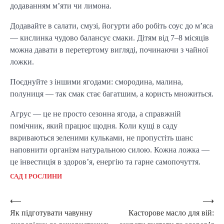
додаванням м’яти чи лимона.
Додавайте в салати, смузі, йогурти або робіть соус до м’яса
— кислинка чудово балансує смаки. Дітям від 7–8 місяців
можна давати в перетертому вигляді, починаючи з чайної
ложки.
Поєднуйте з іншими ягодами: смородина, малина,
полуниця — так смак стає багатшим, а користь множиться.
Агрус — це не просто сезонна ягода, а справжній
помічник, який працює щодня. Коли кущі в саду
вкриваються зеленими кульками, не пропустіть шанс
наповнити організм натуральною силою. Кожна ложка —
це інвестиція в здоров’я, енергію та гарне самопочуття.
САД І РОСЛИНИ
Post
⟵
⟶
Як підготувати чавунну
Касторове масло для вій:
navigation