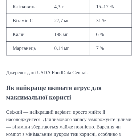
Клітковина
4,3 г
15–17 %
Вітамін С
27,7 мг
31 %
Калій
198 мг
6 %
Марганець
0,14 мг
7 %
Джерело: дані USDA FoodData Central.
Як найкраще вживати агрус для
максимальної користі
Свіжий — найкращий варіант: просто мийте й
насолоджуйтеся. Для зимового запасу заморожуйте цілими
— вітаміни зберігаються майже повністю. Варення чи
компот з мінімальним цукром теж корисні, особливо з