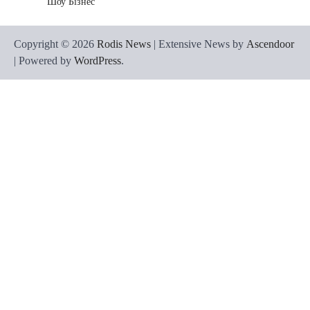
Шоу Бізнес
Copyright © 2026
Rodis News
| Extensive News by
Ascendoor
| Powered by
WordPress
.