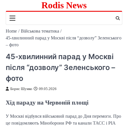
Rodis News
Skip
to
content
Home
Військова тематика
45-хвилинний парад у Москві після “дозволу” Зеленського
– фото
45-хвилинний парад у Москві
після “дозволу” Зеленського –
фото
Борис Шумко
09.05.2026
Хід параду на Червоній площі
У Москві відбувся військовий парад до Дня перемоги. Про
це повідомляють Міноборони РФ та канали ТАСС і РІА