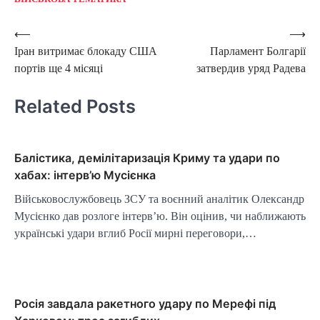
Post
⟵
⟶
Іран витримає блокаду США
Парламент Болгарії
navigation
портів ще 4 місяці
затвердив уряд Радева
Related Posts
Балістика, демілітаризація Криму та удари по
хабах: інтерв’ю Мусієнка
Військовослужбовець ЗСУ та воєнний аналітик Олександр
Мусієнко дав розлоге інтерв’ю. Він оцінив, чи наближають
українські удари вглиб Росії мирні переговори,…
Росія завдала ракетного удару по Мерефі під