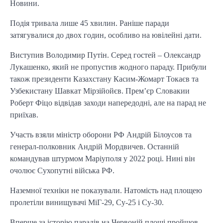
Новини.
Подія тривала лише 45 хвилин. Раніше паради
затягувалися до двох годин, особливо на ювілейні дати.
Виступив Володимир Путін. Серед гостей – Олександр
Лукашенко, який не пропустив жодного параду. Прибули
також президенти Казахстану Касим-Жомарт Токаєв та
Узбекистану Шавкат Мірзійойєв. Прем’єр Словакии
Роберт Фіцо відвідав заходи напередодні, але на парад не
приїхав.
Участь взяли міністр оборони РФ Андрій Білоусов та
генерал-полковник Андрій Мордвичев. Останній
командував штурмом Маріуполя у 2022 році. Нині він
очолює Сухопутні війська РФ.
Наземної техніки не показували. Натомість над площею
пролетіли винищувачі МіГ-29, Су-25 і Су-30.
Вперше за історію парадів на Червоній площі пройшов