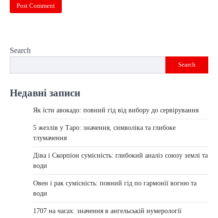
Search
Search
Недавні записи
Як їсти авокадо: повний гід від вибору до сервірування
5 жезлів у Таро: значення, символіка та глибоке
тлумачення
Діва і Скорпіон сумісність: глибокий аналіз союзу землі та
води
Овен і рак сумісність: повний гід по гармонії вогню та
води
1707 на часах: значення в ангельській нумерології