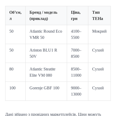
Об’єм,
Бренд / модель
Ціна,
Тип
л
(приклад)
грн
ТЕНа
50
Atlantic Round Eco
4100–
Мокрий
VMR 50
5500
50
Ariston BLU1 R
7000–
Сухий
50V
8500
80
Atlantic Steatite
8500–
Сухий
Elite VM 080
11000
100
Gorenje GBF 100
9000–
Сухий
13000
Дані зібрано з провідних маркетплейсів. Ціни можуть 