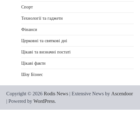
Спорт
Технології та гаджети
Фінанси
Церковні та святкові дні
Цікаві та визначні постаті
Цікаві факти
Шоу Бізнес
Copyright © 2026
Rodis News
| Extensive News by
Ascendoor
| Powered by
WordPress
.