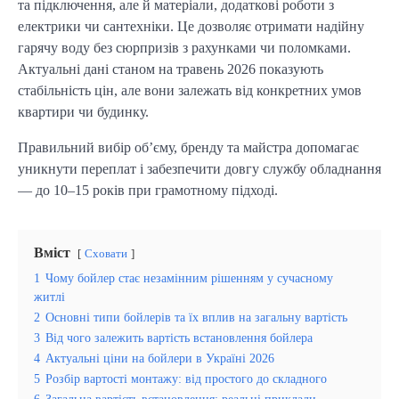
та підключення, але й матеріали, додаткові роботи з 
електрики чи сантехніки. Це дозволяє отримати надійну 
гарячу воду без сюрпризів з рахунками чи поломками. 
Актуальні дані станом на травень 2026 показують 
стабільність цін, але вони залежать від конкретних умов 
квартири чи будинку.
Правильний вибір об’єму, бренду та майстра допомагає 
уникнути переплат і забезпечити довгу службу обладнання 
— до 10–15 років при грамотному підході.
Вміст
Сховати
1
Чому бойлер стає незамінним рішенням у сучасному
житлі
2
Основні типи бойлерів та їх вплив на загальну вартість
3
Від чого залежить вартість встановлення бойлера
4
Актуальні ціни на бойлери в Україні 2026
5
Розбір вартості монтажу: від простого до складного
6
Загальна вартість встановлення: реальні приклади