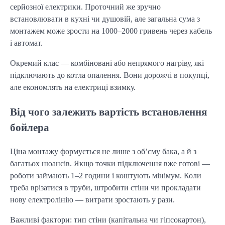
серйозної електрики. Проточний же зручно 
встановлювати в кухні чи душовій, але загальна сума з 
монтажем може зрости на 1000–2000 гривень через кабель 
і автомат.
Окремий клас — комбіновані або непрямого нагріву, які 
підключають до котла опалення. Вони дорожчі в покупці, 
але економлять на електриці взимку.
Від чого залежить вартість встановлення
бойлера
Ціна монтажу формується не лише з об’єму бака, а й з 
багатьох нюансів. Якщо точки підключення вже готові — 
роботи займають 1–2 години і коштують мінімум. Коли 
треба врізатися в труби, штробити стіни чи прокладати 
нову електролінію — витрати зростають у рази.
Важливі фактори: тип стіни (капітальна чи гіпсокартон), 