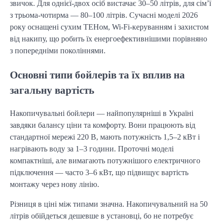
звичок. Для однієї-двох осіб вистачає 30–50 літрів, для сім’ї 
з трьома-чотирма — 80–100 літрів. Сучасні моделі 2026 
року оснащені сухим ТЕНом, Wi-Fi-керуванням і захистом 
від накипу, що робить їх енергоефективнішими порівняно 
з попередніми поколіннями.
Основні типи бойлерів та їх вплив на
загальну вартість
Накопичувальні бойлери — найпопулярніші в Україні 
завдяки балансу ціни та комфорту. Вони працюють від 
стандартної мережі 220 В, мають потужність 1,5–2 кВт і 
нагрівають воду за 1–3 години. Проточні моделі 
компактніші, але вимагають потужнішого електричного 
підключення — часто 3–6 кВт, що підвищує вартість 
монтажу через нову лінію.
Різниця в ціні між типами значна. Накопичувальний на 50 
літрів обійдеться дешевше в установці, бо не потребує 