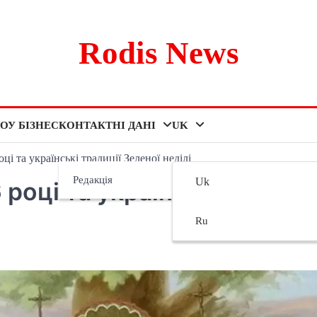
Rodis News
ОУ БІЗНЕС
КОНТАКТНІ ДАНІ
UK
ці та українські традиції Зеленої неділі
Редакція
Uk
 році та українські
Ru