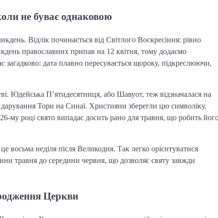
коли не буває однаковою
ликдень. Відлік починається від Світлого Воскресіння: рівно 
икдень православних припав на 12 квітня, тому додаємо 
ас загадково: дата плавно пересувається щороку, підкреслюючи, 
і. Юдейська П’ятидесятниця, або Шавуот, теж відзначалася на 
 дарування Тори на Синаї. Християни зберегли цю символіку, 
-му році свято випадає досить рано для травня, що робить його
е восьма неділя після Великодня. Так легко орієнтуватися 
едини травня до середини червня, що дозволяє святу завжди 
ародження Церкви