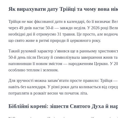
Як вирахувати дату Трійці та чому вона ні
Трійця не має фіксованої дати в календарі, бо її визначає Ве
через 49 днів настає 50-й — завжди неділя. У 2026 році Вел
необхідні дні й отримуємо 31 травня. Це просто, але водноч
що свято живе в ритмі природи й церковного року.
Такий рухомий характер з’явився ще в ранньому християнств
50-й день після Песаху й символізувала завершення жнив та
наповнивши її новим змістом — народженням Церкви. У 2026
особливо теплим і зеленим.
Для зручності можна запам’ятати просте правило: Трійця — ц
навіть без календаря. У різні роки дата коливається від сер
потрапляти в розквіт весни чи початок літа.
Біблійні корені: зішестя Святого Духа й н