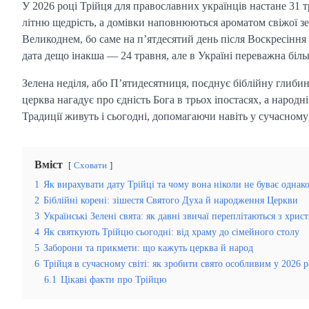
У 2026 році Трійця для православних українців настане 31 т
літню щедрість, а домівки наповнюються ароматом свіжої зел
Великоднем, бо саме на п’ятдесятий день після Воскресіння
дата дещо інакша — 24 травня, але в Україні переважна біль
Зелена неділя, або П’ятидесятниця, поєднує біблійну глиби
церква нагадує про єдність Бога в трьох іпостасях, а народ
Традиції живуть і сьогодні, допомагаючи навіть у сучасному 
Вміст
Сховати
1
Як вирахувати дату Трійці та чому вона ніколи не буває однак
2
Біблійні корені: зішестя Святого Духа й народження Церкви
3
Українські Зелені свята: як давні звичаї переплітаються з хри
4
Як святкують Трійцю сьогодні: від храму до сімейного столу
5
Заборони та прикмети: що кажуть церква й народ
6
Трійця в сучасному світі: як зробити свято особливим у 2026 р
6.1
Цікаві факти про Трійцю