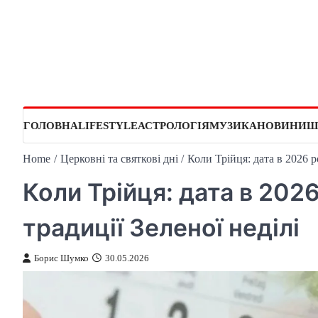
Skip
to
content
ГОЛОВНА
LIFESTYLE
АСТРОЛОГІЯ
МУЗИКА
НОВИНИ
Ш
Home
Церковні та святкові дні
Коли Трійця: дата в 2026 ро
Коли Трійця: дата в 2026
традиції Зеленої неділі
Борис Шумко
30.05.2026