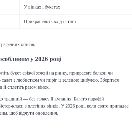
У вінках і букетах
Прикрашають вхід і стіни
графічних описів.
 особливим у 2026 році
піть букет свіжої зелені на ринку, прикрасьте балкон чи 
салат з любистком чи пиріг із зеленою цибулею. Зберіться 
 й сплетіть разом вінок.
о традицій — без галасу й купання. Багато парафій 
стер-класи з плетіння вінків. У 2026 році, коли свято припадає 
цим, щоб відчути оновлення.