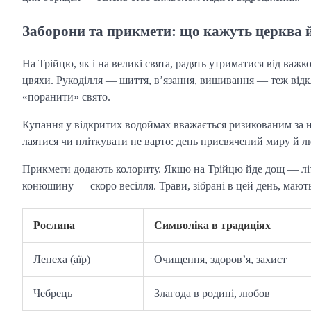
Заборони та прикмети: що кажуть церква 
На Трійцю, як і на великі свята, радять утриматися від важко
цвяхи. Рукоділля — шиття, в’язання, вишивання — теж відкл
«поранити» свято.
Купання у відкритих водоймах вважається ризикованим за 
лаятися чи пліткувати не варто: день присвячений миру й л
Прикмети додають колориту. Якщо на Трійцю йде дощ — літ
конюшину — скоро весілля. Трави, зібрані в цей день, мають
Рослина
Символіка в традиціях
Лепеха (аїр)
Очищення, здоров’я, захист
Чебрець
Злагода в родині, любов