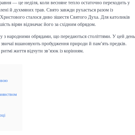
равня — це неділя, коли весняне тепло остаточно переходить у 
ені й духмяних трав. Свято завжди рухається разом із 
 Христового сталося диво зішестя Святого Духа. Для католиків 
шість вірян відзначає його за східним обрядом.
ну з народними обрядами, що передаються століттями. У цей день 
ні звичаї вшановують пробудження природи й пам’ять предків. 
ритмі життя відчути зв’язок із корінням.
овою
стиянством
оці