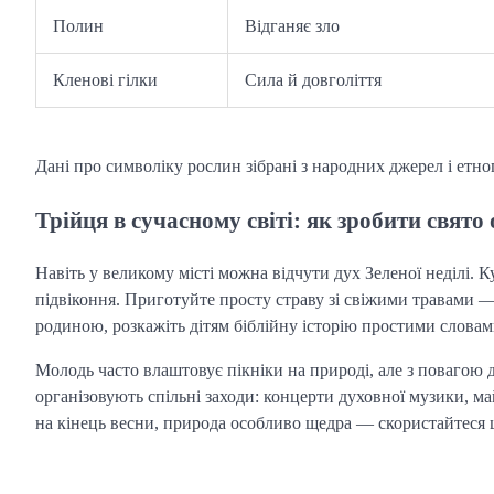
Полин
Відганяє зло
Кленові гілки
Сила й довголіття
Дані про символіку рослин зібрані з народних джерел і етно
Трійця в сучасному світі: як зробити свято
Навіть у великому місті можна відчути дух Зеленої неділі. Ку
підвіконня. Приготуйте просту страву зі свіжими травами — 
родиною, розкажіть дітям біблійну історію простими словами
Молодь часто влаштовує пікніки на природі, але з повагою д
організовують спільні заходи: концерти духовної музики, май
на кінець весни, природа особливо щедра — скористайтеся 