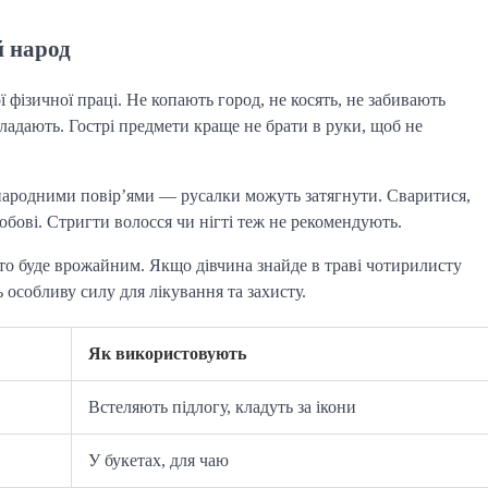
й народ
ї фізичної праці. Не копають город, не косять, не забивають 
адають. Гострі предмети краще не брати в руки, щоб не 
народними повір’ями — русалки можуть затягнути. Сваритися, 
юбові. Стригти волосся чи нігті теж не рекомендують.
о буде врожайним. Якщо дівчина знайде в траві чотирилисту 
 особливу силу для лікування та захисту.
Як використовують
Встеляють підлогу, кладуть за ікони
У букетах, для чаю