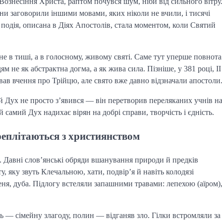
 Вознесіння Христа, раптом почувся шум, ніби від сильного вітру.
и заговорили іншими мовами, яких ніколи не вчили, і тисячі 
одія, описана в Діях Апостолів, стала моментом, коли Святий 
е в тиші, а в голосному, живому святі. Саме тут уперше повнота 
не як абстрактна догма, а як жива сила. Пізніше, у 381 році, II 
в вчення про Трійцю, але свято вже давно відзначали апостоли
 Дух не просто з’явився — він перетворив переляканих учнів на
й самий Дух надихає вірян на добрі справи, творчість і єдність.
ереплітаються з християнством
 Давні слов’янські обряди вшанування природи й предків 
, яку звуть Клечальною, хати, подвір’я й навіть колодязі 
еня, дуба. Підлогу встеляли запашними травами: лепехою (аїром),
ь — сімейну злагоду, полин — відганяв зло. Гілки встромляли за 