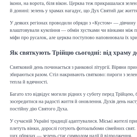
ікони, на ворота, біля вікон. Церква теж прикрашалася зелен
й донині: зелень у храмах нагадує, що Дух Святий дає житт
У деяких регіонах проводили обряди з «Кустом» — дівчину п
влаштовували кумління — обмін хустками чи вінками між по
міфи про русалок, але церква поступово наповнювала їх хр
Як святкують Трійцю сьогодні: від храму д
Святковий день починається з ранкової літургії. Віряни прин
збираються разом. Стіл накривають святково: пироги з зелен
тепла й вдячності.
Багато хто відвідує могили рідних у суботу перед Трійцею,
зосередитися на радості життя й оновлення. Духів день наст
постійну дію Святого Духа.
У сучасній Україні традиції адаптувалися. Міські жителі пр
плетуть вінки, дорослі готують фотоальбоми сімейних свят. 
цих обрядах — зелень стає символом надії й відродження.