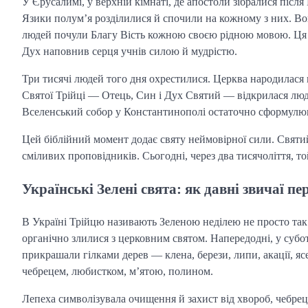
У Єрусалимі, у верхній кімнаті, де апостоли зібралися після
Язики полум’я розділилися й спочили на кожному з них. Вон
людей почули Благу Вість кожною своєю рідною мовою. Ця п
Дух наповнив серця учнів силою й мудрістю.
Три тисячі людей того дня охрестилися. Церква народилася н
Святої Трійці — Отець, Син і Дух Святий — відкрилася людям 
Вселенський собор у Константинополі остаточно сформулюва
Цей біблійний момент додає святу неймовірної сили. Святий
сміливих проповідників. Сьогодні, через два тисячоліття, то
Українські Зелені свята: як давні звичаї п
В Україні Трійцю називають Зеленою неділею не просто так.
органічно злилися з церковним святом. Напередодні, у суботу
прикрашали гілками дерев — клена, берези, липи, акації, яс
чебрецем, любистком, м’ятою, полином.
Лепеха символізувала очищення й захист від хвороб, чебрец