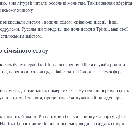
ню, а на літургії читали особливі молитви. Такий звичай зберігся 
я всьому живому.
рикрашали листям і водили селом, співаючи пісень. Інші 
другами. Русальний тиждень, що починався з Трійці, мав свої 
истиянським змістом.
о сімейного столу
осять букети трав і квітів на освячення. Після служби родини 
ню, вареники, холодець, свіжі салати. Головне — атмосфера 
 бо саме тоді поминають померлих. У саму неділю церква радить 
упного дня, 1 червня, продовжує святкування й нагадує про 
икрашають балкони й квартири гілками з ринку чи парку. Діти 
Навіть під час викликів воєнного часу люди знаходять силу в 