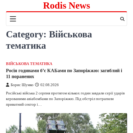
Rodis News
Skip
to
content
Category:
Військова
тематика
ВІЙСЬКОВА ТЕМАТИКА
Росія годинами б’є КАБами по Запоріжжю: загиблий і
11 поранених
Борис Шумко
02.08.2026
Російські війська 2 серпня протягом кількох годин завдали серії ударів
керованими авіабомбами по Запоріжжю. Під обстріл потрапили
приватний сектор і…